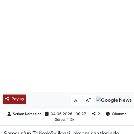
SAĞLIK
EĞİTİM
BÖLGE
KEŞFET
POPÜLER
DÜNYA
Paylaş
-
+
A
A
TREND
Serkan Karaaslan
04.06.2026 - 08:27
2
Okunma
MEDYA
Süresi: 1 Dk
OTOMOTİV
Samsun’un Tekkeköy ilçesi, akşam saatlerinde