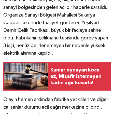
sanayi bölgesinden gelen acı bir haberle sarsıldı.
TEKNOLOJİ
Organize Sanayi Bölgesi Mahallesi Sakarya
Caddesi üzerinde faaliyet gösteren Yeşilyurt
YAŞAM
Demir Çelik Fabrikası, büyük bir faciaya sahne
oldu. Fabrikanın çelikhane tesisinde görev yapan
KÜLTÜR SANAT
3 işçi, henüz belirlenemeyen bir nedenle yüksek
elektrik akımına kapıldı.
Kumar oynayan koca
az, Misafir istemeyen
kadın ağır kusurlu!
Olayın hemen ardından fabrika yetkilileri ve diğer
çalışanlar durumu acil çağrı merkezine bildirdi.