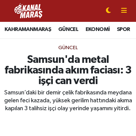
CANLI YAYIN
Kahramanmaraş Nöbetçi Eczaneler
KAHRAMANMARAŞ
GÜNCEL
EKONOMİ
SPOR
KAHRAMANMARAŞ
Kahramanmaraş Hava Durumu
GÜNCEL
GÜNCEL
Kahramanmaraş Namaz Vakitleri
Samsun'da metal
fabrikasında akım faciası: 3
SPOR
Kahramanmaraş Trafik Yoğunluk Haritası
işçi can verdi
SİYASET
Süper Lig Puan Durumu ve Fikstür
Samsun’daki bir demir çelik fabrikasında meydana
gelen feci kazada, yüksek gerilim hattındaki akıma
EKONOMİ
Tüm Manşetler
kapılan 3 talihsiz işçi olay yerinde yaşamını yitirdi.
GÜNDEM
Son Dakika Haberleri
MAGAZİN
Haber Arşivi