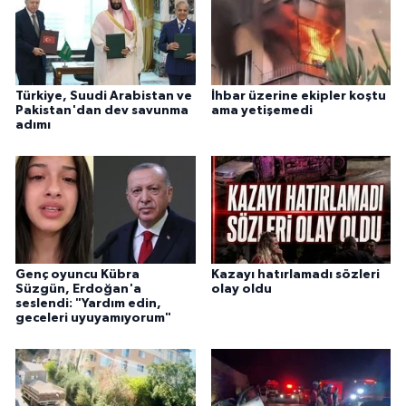
Türkiye, Suudi Arabistan ve
İhbar üzerine ekipler koştu
Pakistan'dan dev savunma
ama yetişemedi
adımı
Genç oyuncu Kübra
Kazayı hatırlamadı sözleri
Süzgün, Erdoğan'a
olay oldu
seslendi: "Yardım edin,
geceleri uyuyamıyorum"