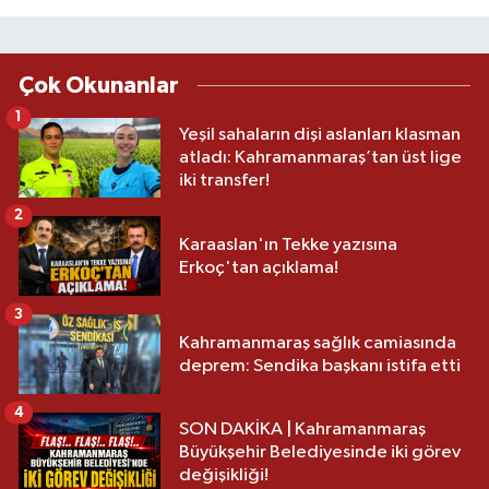
Çok Okunanlar
1
Yeşil sahaların dişi aslanları klasman
atladı: Kahramanmaraş’tan üst lige
iki transfer!
2
Karaaslan'ın Tekke yazısına
Erkoç'tan açıklama!
3
Kahramanmaraş sağlık camiasında
deprem: Sendika başkanı istifa etti
4
SON DAKİKA | Kahramanmaraş
Büyükşehir Belediyesinde iki görev
değişikliği!