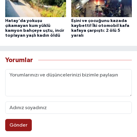
Hatay'da yokuşu
Eşini ve çocuğunu kazada
çıkamayan kum yüklü
kaybetti! İki otomobil kafa
kamyon bahçeye uçtu, incir
kafaya çarpıştı: 2 ölü 5
toplayan yaşlı kadın öldü
yaralı
Yorumlar
Gönder