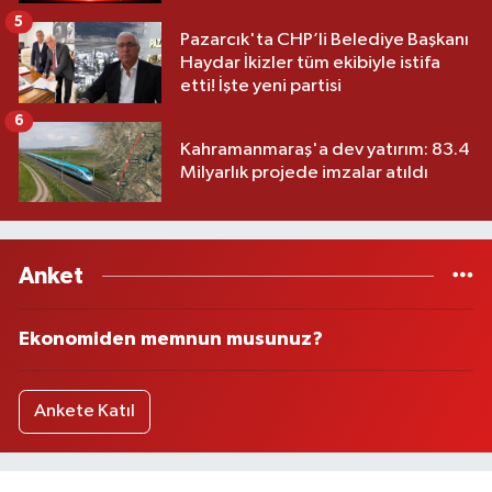
5
Pazarcık'ta CHP’li Belediye Başkanı
Haydar İkizler tüm ekibiyle istifa
etti! İşte yeni partisi
6
Kahramanmaraş'a dev yatırım: 83.4
Milyarlık projede imzalar atıldı
Anket
Ekonomiden memnun musunuz?
Ankete Katıl