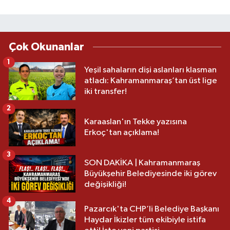
Çok Okunanlar
1
Yeşil sahaların dişi aslanları klasman
atladı: Kahramanmaraş’tan üst lige
iki transfer!
2
Karaaslan'ın Tekke yazısına
Erkoç'tan açıklama!
3
SON DAKİKA | Kahramanmaraş
Büyükşehir Belediyesinde iki görev
değişikliği!
4
Pazarcık'ta CHP’li Belediye Başkanı
Haydar İkizler tüm ekibiyle istifa