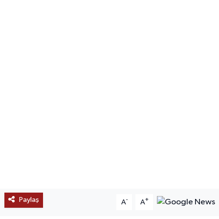
SAĞLIK
EĞİTİM
BÖLGE
KEŞFET
POPÜLER
DÜNYA
TREND
MEDYA
Paylaş
-
+
A
A
OTOMOTİV