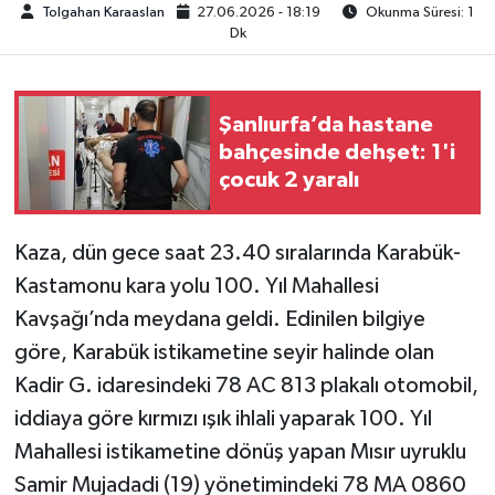
Tolgahan Karaaslan
27.06.2026 - 18:19
Okunma Süresi: 1
Dk
TEKNOLOJİ
YAŞAM
Şanlıurfa’da hastane
bahçesinde dehşet: 1'i
KÜLTÜR SANAT
çocuk 2 yaralı
Kaza, dün gece saat 23.40 sıralarında Karabük-
Kastamonu kara yolu 100. Yıl Mahallesi
Kavşağı’nda meydana geldi. Edinilen bilgiye
göre, Karabük istikametine seyir halinde olan
Kadir G. idaresindeki 78 AC 813 plakalı otomobil,
iddiaya göre kırmızı ışık ihlali yaparak 100. Yıl
Mahallesi istikametine dönüş yapan Mısır uyruklu
Samir Mujadadi (19) yönetimindeki 78 MA 0860