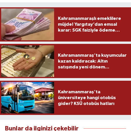
Kahramanmaraşlı emeklilere
müjde! Yargıtay’dan emsal
karar: SGK faiziyle ödeme
yapacak
Kahramanmaraş'ta kuyumcular
kazan kaldıracak: Altın
satışında yeni dönem...
Kahramanmaraş'ta
üniversiteye hangi otobüs
gider? KSÜ otobüs hatları
Bunlar da ilginizi çekebilir