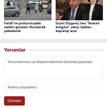
Fatih'te polise bıçaklı
İzzet Özgenç'ten "İhanet
saldırı girişimi: Vurularak
belgesi" çıkışı: Işıkları
yakalandı
kapatıp açın
Yorumlar
Gönder