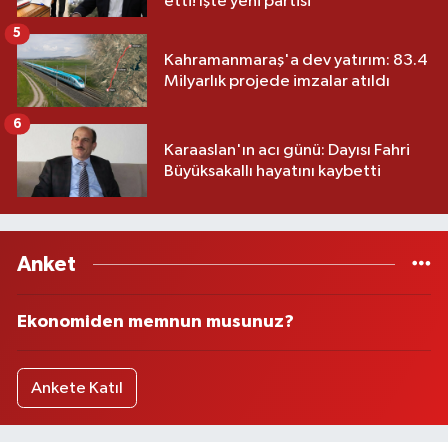
etti! İşte yeni partisi
5
Kahramanmaraş'a dev yatırım: 83.4
Milyarlık projede imzalar atıldı
6
Karaaslan'ın acı günü: Dayısı Fahri
Büyüksakallı hayatını kaybetti
Anket
Ekonomiden memnun musunuz?
Ankete Katıl