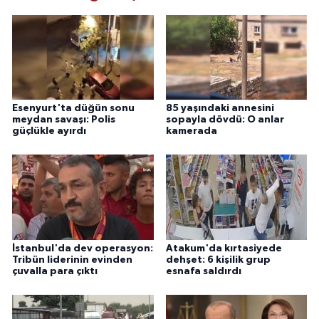
Esenyurt'ta düğün sonu
85 yaşındaki annesini
meydan savaşı: Polis
sopayla dövdü: O anlar
güçlükle ayırdı
kamerada
İstanbul'da dev operasyon:
Atakum'da kırtasiyede
Tribün liderinin evinden
dehşet: 6 kişilik grup
çuvalla para çıktı
esnafa saldırdı