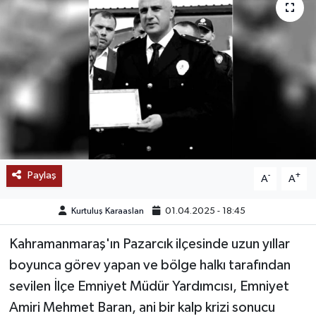
SAĞLIK
EĞİTİM
BÖLGE
KEŞFET
POPÜLER
Paylaş
-
+
A
A
DÜNYA
Kurtuluş Karaaslan
01.04.2025 - 18:45
TREND
Kahramanmaraş'ın Pazarcık ilçesinde uzun yıllar
boyunca görev yapan ve bölge halkı tarafından
MEDYA
sevilen İlçe Emniyet Müdür Yardımcısı, Emniyet
Amiri Mehmet Baran, ani bir kalp krizi sonucu
OTOMOTİV