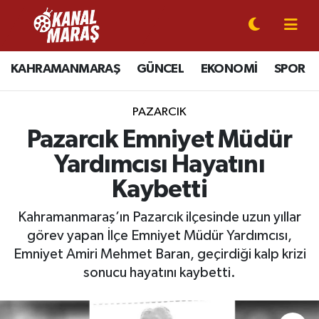
CANLI YAYIN
Kahramanmaraş Nöbetçi Eczaneler
KAHRAMANMARAŞ
GÜNCEL
EKONOMİ
SPOR
KAHRAMANMARAŞ
Kahramanmaraş Hava Durumu
PAZARCIK
GÜNCEL
Kahramanmaraş Namaz Vakitleri
Pazarcık Emniyet Müdür
Yardımcısı Hayatını
SPOR
Kahramanmaraş Trafik Yoğunluk Haritası
Kaybetti
SİYASET
Süper Lig Puan Durumu ve Fikstür
Kahramanmaraş’ın Pazarcık ilçesinde uzun yıllar
görev yapan İlçe Emniyet Müdür Yardımcısı,
EKONOMİ
Tüm Manşetler
Emniyet Amiri Mehmet Baran, geçirdiği kalp krizi
GÜNDEM
Son Dakika Haberleri
sonucu hayatını kaybetti.
MAGAZİN
Haber Arşivi