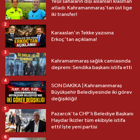
Yeşil sahaların dişi aslanları klasman
atladı: Kahramanmaraş’tan üst lige
iki transfer!
2
Karaaslan'ın Tekke yazısına
Erkoç'tan açıklama!
3
Kahramanmaraş sağlık camiasında
deprem: Sendika başkanı istifa etti
4
SON DAKİKA | Kahramanmaraş
Büyükşehir Belediyesinde iki görev
değişikliği!
5
Pazarcık'ta CHP’li Belediye Başkanı
Haydar İkizler tüm ekibiyle istifa
etti! İşte yeni partisi
6