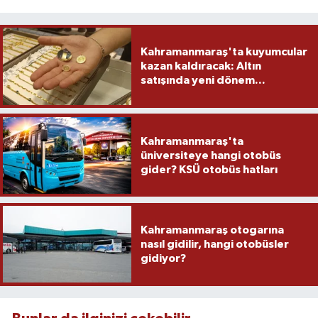
Kahramanmaraş'ta kuyumcular
kazan kaldıracak: Altın
satışında yeni dönem...
Kahramanmaraş'ta
üniversiteye hangi otobüs
gider? KSÜ otobüs hatları
Kahramanmaraş otogarına
nasıl gidilir, hangi otobüsler
gidiyor?