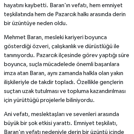
hayatını kaybetti. Baran'ın vefatı, hem emniyet
TEKNOLOJİ
teşkilatında hem de Pazarcık halkı arasında derin
bir üzüntüye neden oldu.
YAŞAM
Mehmet Baran, mesleki kariyeri boyunca
KÜLTÜR SANAT
gösterdiği özveri, çalışkanlık ve dürüstlüğü ile
tanınıyordu. Pazarcık ilçesinde görev yaptığı süre
boyunca, suçla mücadelede önemli başarılara
imza atan Baran, aynı zamanda halkla olan yakın
ilişkileriyle de takdir topladı. Özellikle gençlerin
suçtan uzak tutulması ve topluma kazandırılması
için yürüttüğü projelerle biliniyordu.
Ani vefatı, meslektaşları ve sevenleri arasında
büyük bir şok etkisi yarattı. Emniyet teşkilatı,
Baran'ın vefatı nedeniyle derin bir üzüntü içinde