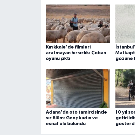
Kırıkkale'de filmleri
İstanbul
aratmayan hırsızlık: Çoban
Matkapt
oyunu çıktı
gözüne 
Adana'da oto tamircisinde
10 yıl s
sır ölüm: Genç kadın ve
getirildi
esnaf ölü bulundu
gösterd