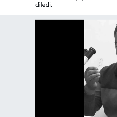
diledi.
SAĞLIK
EĞİTİM
BÖLGE
KEŞFET
POPÜLER
DÜNYA
TREND
MEDYA
OTOMOTİV