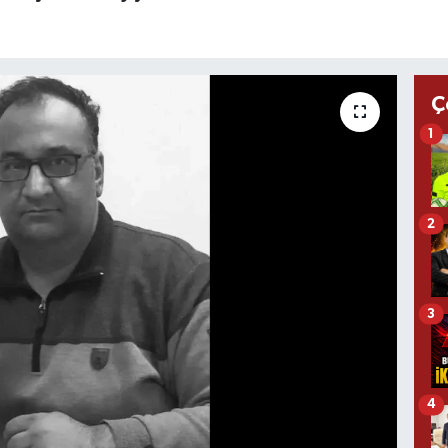
Ç
1
2
3
4