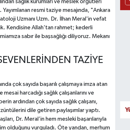
dından sağlık kurumları ve meslek örgütleri
ı. Yayımlanan resmi taziye mesajında, "Ankara
toloji Uzmanı Uzm. Dr. İlhan Meral'in vefat
ik. Kendisine Allah'tan rahmet; kederli
amiamıza sabır ile başsağlığı diliyoruz. Mekanı
 SEVENLERİNDEN TAZİYE
ında çok sayıda başarılı çalışmaya imza atan
e mesai harcadığı sağlık çalışanlarını ve
berin ardından çok sayıda sağlık çalışanı,
Y
üntülerini dile getiren paylaşımlar yaptı.
şları, Dr. Meral’in hem mesleki başarılarıyla
ekim olduğunu vurguladı. Öte yandan, merhum