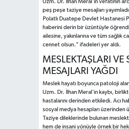
Uzm. Dr. İlhan Meral’in vefatının ar
peş peşe taziye mesajları yayımlad
Polatlı Duatepe Devlet Hastanesi Pa
haberini derin bir üzüntüyle öğrend
ailesine, yakınlarına ve tüm sağlık c
cennet olsun." ifadeleri yer aldı.
MESLEKTAŞLARI VE
MESAJLARI YAĞDI
Meslek hayatı boyunca patoloji alan
Uzm. Dr. İlhan Meral’in kaybı, birlikt
hastalarını derinden etkiledi. Acı ha
sosyal medya hesapları üzerinden üz
Taziye dileklerinde bulunan meslekta
hem de insani yönüyle örnek bir h