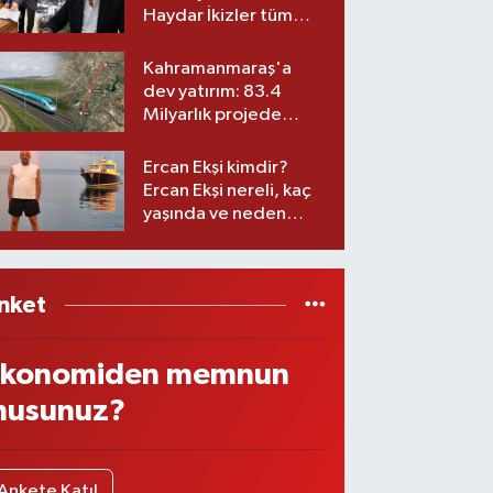
Haydar İkizler tüm
ekibiyle istifa etti! İşte
yeni partisi
Kahramanmaraş'a
dev yatırım: 83.4
Milyarlık projede
imzalar atıldı
Ercan Ekşi kimdir?
Ercan Ekşi nereli, kaç
yaşında ve neden
öldü?
nket
konomiden memnun
usunuz?
Ankete Katıl