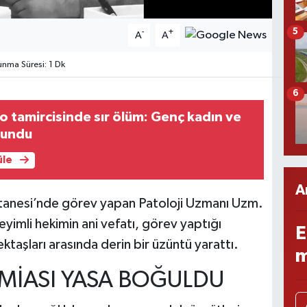
5
-
+
A
A
nma Süresi: 1 Dk
6
 tamircisinde sır ölüm: Genç kadın ve
lundu
üle
A
tanesi’nde görev yapan Patoloji Uzmanı Uzm.
eyimli hekimin ani vefatı, görev yaptığı
E
taşları arasında derin bir üzüntü yarattı.
m
MİASI YASA BOĞULDU