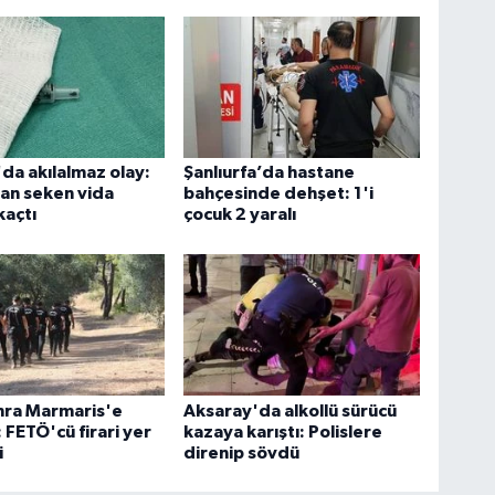
'da akılalmaz olay:
Şanlıurfa’da hastane
an seken vida
bahçesinde dehşet: 1'i
kaçtı
çocuk 2 yaralı
onra Marmaris'e
Aksaray'da alkollü sürücü
: FETÖ'cü firari yer
kazaya karıştı: Polislere
i
direnip sövdü