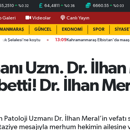
55,2510
64,4811
6660.55
%
0.32
%
0.38
%
0.03
o Galeri
Videolar
Canlı Yayın
AMANMARAŞ
GÜNCEL
EKONOMİ
SPOR
SİYASE
ne koştu
13:09
Kahramanmaraş Elbistan'da maaş krizi: 4 işçi 30 
anı Uzm. Dr. İlhan
etti! Dr. İlhan Mer
?
Patoloji Uzmanı Dr. İlhan Meral’in vefatı s
 taziye mesajıyla merhum hekimin ailesine v