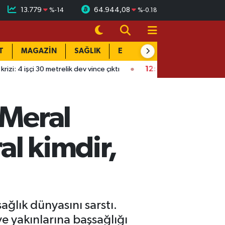
13.779
64.944,08
%
-14
%
-0.18
T
MAGAZİN
SAĞLIK
EĞİTİM
YAŞAM
DÜN
metrelik dev vince çıktı
12:43
Kırıkkale'de filmleri aratmayan h
 Meral
al kimdir,
ağlık dünyasını sarstı.
e yakınlarına başsağlığı