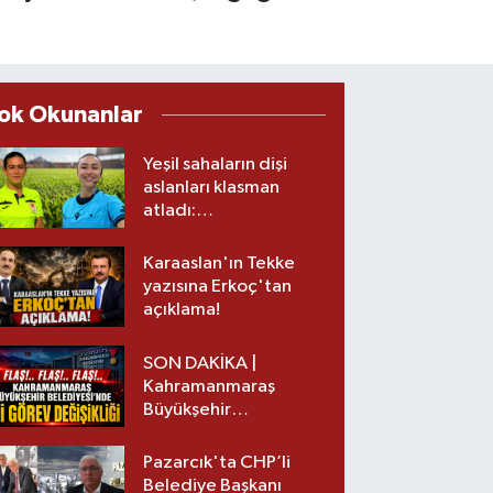
ok Okunanlar
Yeşil sahaların dişi
aslanları klasman
atladı:
Kahramanmaraş’tan
üst lige iki transfer!
Karaaslan'ın Tekke
yazısına Erkoç'tan
açıklama!
SON DAKİKA |
Kahramanmaraş
Büyükşehir
Belediyesinde iki
görev değişikliği!
Pazarcık'ta CHP’li
Belediye Başkanı