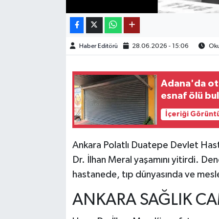
TEKNOLOJİ
Haber Editörü
28.06.2026 - 15:06
Oku
YAŞAM
KÜLTÜR SANAT
Adana'da oto
esnaf ölü bu
İçeriği Görünt
Ankara Polatlı Duatepe Devlet Has
Dr. İlhan Meral yaşamını yitirdi. Den
hastanede, tıp dünyasında ve meslek
ANKARA SAĞLIK CA