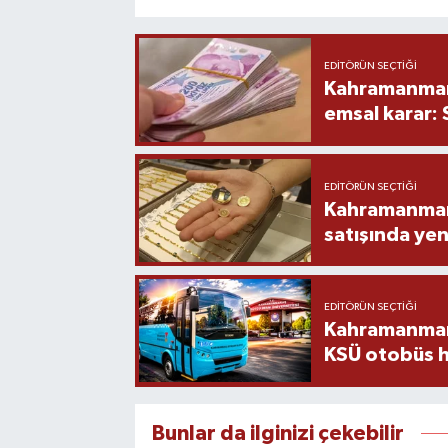
EDITÖRÜN SEÇTIĞI
Kahramanmara
emsal karar:
EDITÖRÜN SEÇTIĞI
Kahramanmara
satışında yen
EDITÖRÜN SEÇTIĞI
Kahramanmara
KSÜ otobüs h
Bunlar da ilginizi çekebilir