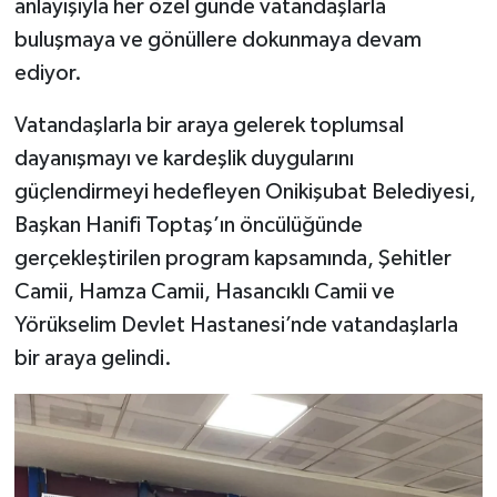
anlayışıyla her özel günde vatandaşlarla
buluşmaya ve gönüllere dokunmaya devam
TEKNOLOJİ
ediyor.
YAŞAM
Vatandaşlarla bir araya gelerek toplumsal
dayanışmayı ve kardeşlik duygularını
KÜLTÜR SANAT
güçlendirmeyi hedefleyen Onikişubat Belediyesi,
Başkan Hanifi Toptaş’ın öncülüğünde
gerçekleştirilen program kapsamında, Şehitler
Camii, Hamza Camii, Hasancıklı Camii ve
Yörükselim Devlet Hastanesi’nde vatandaşlarla
bir araya gelindi.