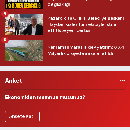
değişikliği!
5
Pazarcık'ta CHP’li Belediye Başkanı
Haydar İkizler tüm ekibiyle istifa
etti! İşte yeni partisi
6
Kahramanmaraş'a dev yatırım: 83.4
Milyarlık projede imzalar atıldı
Anket
Ekonomiden memnun musunuz?
Ankete Katıl