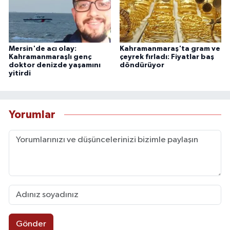
Mersin'de acı olay:
Kahramanmaraş'ta gram ve
Kahramanmaraşlı genç
çeyrek fırladı: Fiyatlar baş
doktor denizde yaşamını
döndürüyor
yitirdi
Yorumlar
Gönder