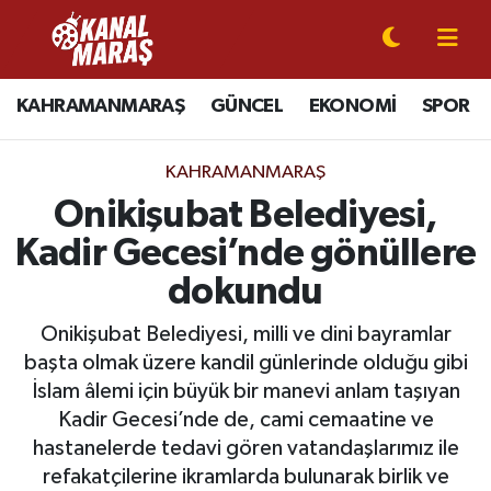
CANLI YAYIN
Kahramanmaraş Nöbetçi Eczaneler
KAHRAMANMARAŞ
GÜNCEL
EKONOMİ
SPOR
KAHRAMANMARAŞ
Kahramanmaraş Hava Durumu
KAHRAMANMARAŞ
GÜNCEL
Kahramanmaraş Namaz Vakitleri
Onikişubat Belediyesi,
Kadir Gecesi’nde gönüllere
SPOR
Kahramanmaraş Trafik Yoğunluk Haritası
dokundu
SİYASET
Süper Lig Puan Durumu ve Fikstür
Onikişubat Belediyesi, milli ve dini bayramlar
başta olmak üzere kandil günlerinde olduğu gibi
EKONOMİ
Tüm Manşetler
İslam âlemi için büyük bir manevi anlam taşıyan
Kadir Gecesi’nde de, cami cemaatine ve
GÜNDEM
Son Dakika Haberleri
hastanelerde tedavi gören vatandaşlarımız ile
MAGAZİN
Haber Arşivi
refakatçilerine ikramlarda bulunarak birlik ve