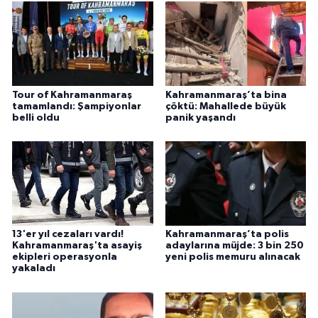
Tour of Kahramanmaraş
Kahramanmaraş’ta bina
tamamlandı: Şampiyonlar
çöktü: Mahallede büyük
belli oldu
panik yaşandı
13'er yıl cezaları vardı!
Kahramanmaraş’ta polis
Kahramanmaraş'ta asayiş
adaylarına müjde: 3 bin 250
ekipleri operasyonla
yeni polis memuru alınacak
yakaladı