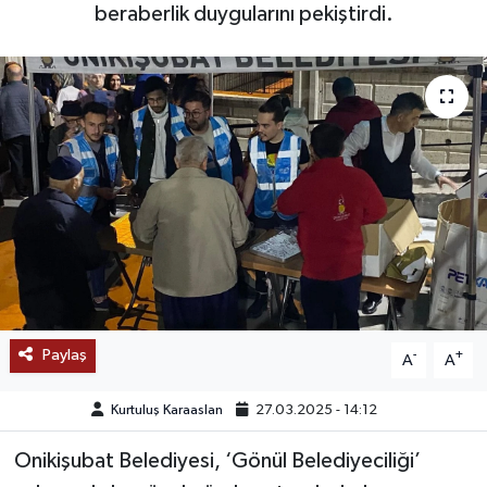
beraberlik duygularını pekiştirdi.
SAĞLIK
EĞİTİM
BÖLGE
KEŞFET
POPÜLER
DÜNYA
Paylaş
-
+
A
A
TREND
Kurtuluş Karaaslan
27.03.2025 - 14:12
MEDYA
Onikişubat Belediyesi, ‘Gönül Belediyeciliği’
OTOMOTİV