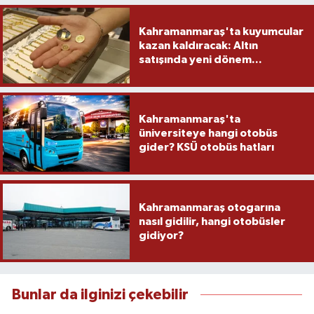
Kahramanmaraş'ta kuyumcular
kazan kaldıracak: Altın
satışında yeni dönem...
Kahramanmaraş'ta
üniversiteye hangi otobüs
gider? KSÜ otobüs hatları
Kahramanmaraş otogarına
nasıl gidilir, hangi otobüsler
gidiyor?
Bunlar da ilginizi çekebilir