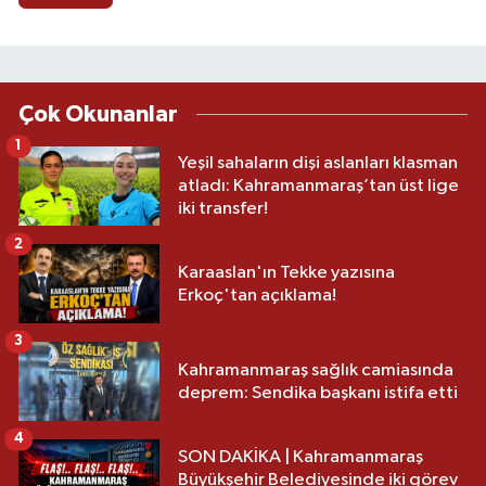
Çok Okunanlar
1
Yeşil sahaların dişi aslanları klasman
atladı: Kahramanmaraş’tan üst lige
iki transfer!
2
Karaaslan'ın Tekke yazısına
Erkoç'tan açıklama!
3
Kahramanmaraş sağlık camiasında
deprem: Sendika başkanı istifa etti
4
SON DAKİKA | Kahramanmaraş
Büyükşehir Belediyesinde iki görev