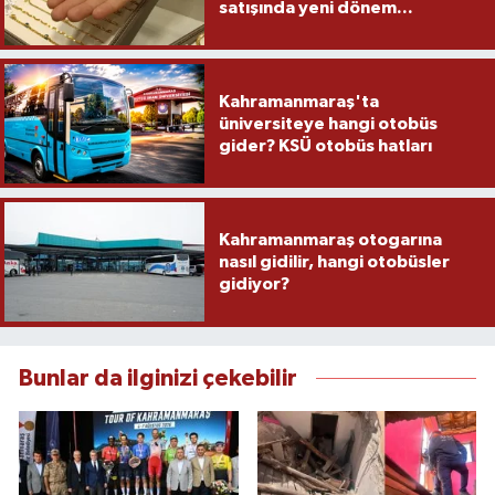
satışında yeni dönem...
Kahramanmaraş'ta
üniversiteye hangi otobüs
gider? KSÜ otobüs hatları
Kahramanmaraş otogarına
nasıl gidilir, hangi otobüsler
gidiyor?
Bunlar da ilginizi çekebilir