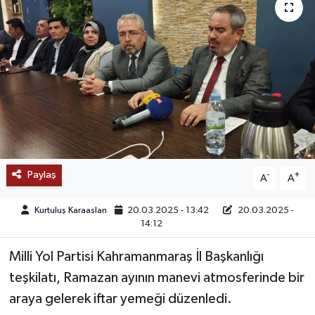
SAĞLIK
EĞİTİM
BÖLGE
KEŞFET
POPÜLER
Paylaş
-
+
A
A
DÜNYA
Kurtuluş Karaaslan
20.03.2025 - 13:42
20.03.2025 -
14:12
TREND
Milli Yol Partisi Kahramanmaraş İl Başkanlığı
MEDYA
teşkilatı, Ramazan ayının manevi atmosferinde bir
araya gelerek iftar yemeği düzenledi.
OTOMOTİV