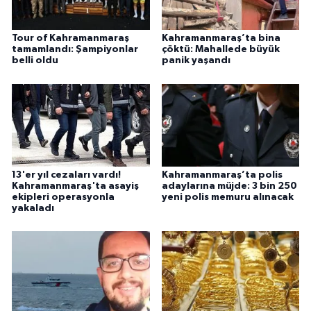
Tour of Kahramanmaraş
Kahramanmaraş’ta bina
tamamlandı: Şampiyonlar
çöktü: Mahallede büyük
belli oldu
panik yaşandı
13'er yıl cezaları vardı!
Kahramanmaraş’ta polis
Kahramanmaraş'ta asayiş
adaylarına müjde: 3 bin 250
ekipleri operasyonla
yeni polis memuru alınacak
yakaladı