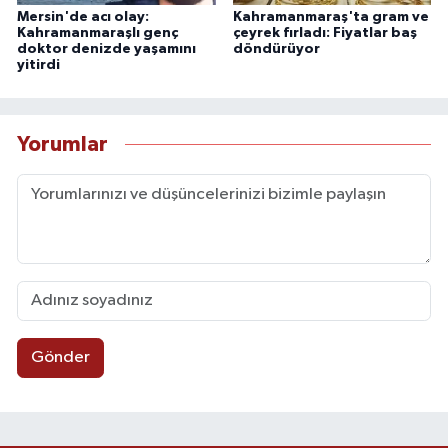
Mersin'de acı olay:
Kahramanmaraş'ta gram ve
Kahramanmaraşlı genç
çeyrek fırladı: Fiyatlar baş
doktor denizde yaşamını
döndürüyor
yitirdi
Yorumlar
Gönder