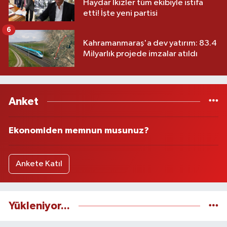
Haydar İkizler tüm ekibiyle istifa
etti! İşte yeni partisi
6
Kahramanmaraş'a dev yatırım: 83.4
Milyarlık projede imzalar atıldı
Anket
Ekonomiden memnun musunuz?
Ankete Katıl
Yükleniyor...