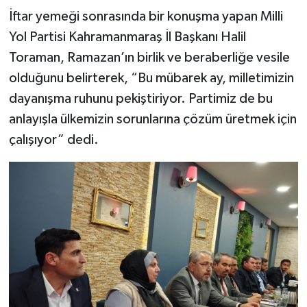
İftar yemeği sonrasında bir konuşma yapan Milli
TEKNOLOJİ
Yol Partisi Kahramanmaraş İl Başkanı Halil
Toraman, Ramazan’ın birlik ve beraberliğe vesile
YAŞAM
olduğunu belirterek, “Bu mübarek ay, milletimizin
dayanışma ruhunu pekiştiriyor. Partimiz de bu
KÜLTÜR SANAT
anlayışla ülkemizin sorunlarına çözüm üretmek için
çalışıyor” dedi.