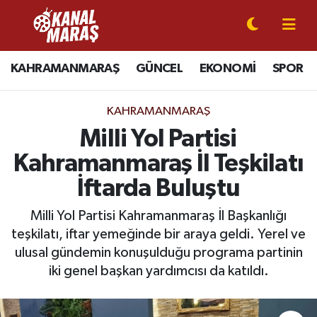
CANLI YAYIN
Kahramanmaraş Nöbetçi Eczaneler
KAHRAMANMARAŞ
GÜNCEL
EKONOMİ
SPOR
KAHRAMANMARAŞ
Kahramanmaraş Hava Durumu
KAHRAMANMARAŞ
GÜNCEL
Kahramanmaraş Namaz Vakitleri
Milli Yol Partisi
Kahramanmaraş İl Teşkilatı
SPOR
Kahramanmaraş Trafik Yoğunluk Haritası
İftarda Buluştu
SİYASET
Süper Lig Puan Durumu ve Fikstür
Milli Yol Partisi Kahramanmaraş İl Başkanlığı
teşkilatı, iftar yemeğinde bir araya geldi. Yerel ve
EKONOMİ
Tüm Manşetler
ulusal gündemin konuşulduğu programa partinin
GÜNDEM
Son Dakika Haberleri
iki genel başkan yardımcısı da katıldı.
MAGAZİN
Haber Arşivi