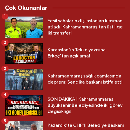
Çok Okunanlar
1
Yeşil sahaların dişi aslanları klasman
atladı: Kahramanmaraş’tan üst lige
iki transfer!
2
Karaaslan'ın Tekke yazısına
Erkoç'tan açıklama!
3
Kahramanmaraş sağlık camiasında
deprem: Sendika başkanı istifa etti
4
SON DAKİKA | Kahramanmaraş
Büyükşehir Belediyesinde iki görev
değişikliği!
5
Pazarcık'ta CHP’li Belediye Başkanı