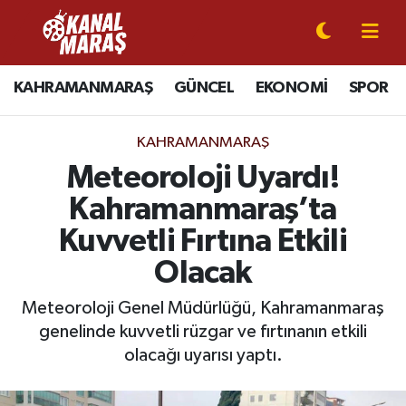
CANLI YAYIN
Kahramanmaraş Nöbetçi Eczaneler
KAHRAMANMARAŞ
GÜNCEL
EKONOMİ
SPOR
KAHRAMANMARAŞ
Kahramanmaraş Hava Durumu
KAHRAMANMARAŞ
GÜNCEL
Kahramanmaraş Namaz Vakitleri
Meteoroloji Uyardı!
Kahramanmaraş’ta
SPOR
Kahramanmaraş Trafik Yoğunluk Haritası
Kuvvetli Fırtına Etkili
SİYASET
Süper Lig Puan Durumu ve Fikstür
Olacak
EKONOMİ
Tüm Manşetler
Meteoroloji Genel Müdürlüğü, Kahramanmaraş
genelinde kuvvetli rüzgar ve fırtınanın etkili
GÜNDEM
Son Dakika Haberleri
olacağı uyarısı yaptı.
MAGAZİN
Haber Arşivi