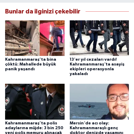
Bunlar da ilginizi çekebilir
Kahramanmaraş’ta bina
13'er yıl cezaları vardı!
çöktü: Mahallede büyük
Kahramanmaraş'ta asayiş
panik yaşandı
ekipleri operasyonla
yakaladı
Kahramanmaraş’ta polis
Mersin'de acı olay:
adaylarına müjde: 3 bin 250
Kahramanmaraşlı genç
yeni polis memuru alınacak
doktor denizde yaşamını