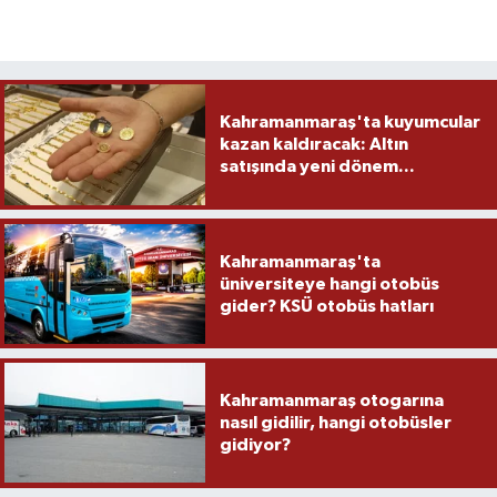
Kahramanmaraş'ta kuyumcular
kazan kaldıracak: Altın
satışında yeni dönem...
Kahramanmaraş'ta
üniversiteye hangi otobüs
gider? KSÜ otobüs hatları
Kahramanmaraş otogarına
nasıl gidilir, hangi otobüsler
gidiyor?