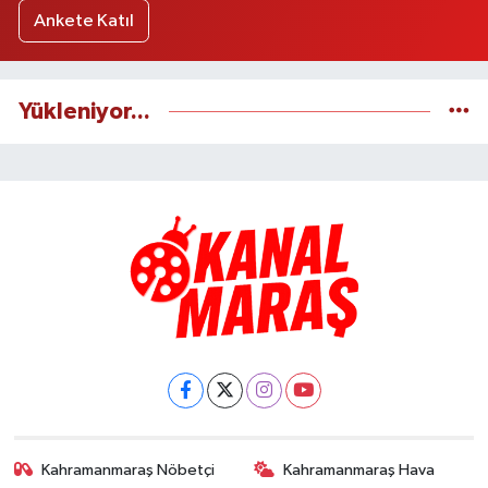
Ankete Katıl
Yükleniyor...
Kahramanmaraş Nöbetçi
Kahramanmaraş Hava