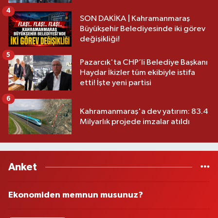
4
SON DAKİKA | Kahramanmaraş
Büyükşehir Belediyesinde iki görev
değişikliği!
5
Pazarcık'ta CHP’li Belediye Başkanı
Haydar İkizler tüm ekibiyle istifa
etti! İşte yeni partisi
6
Kahramanmaraş'a dev yatırım: 83.4
Milyarlık projede imzalar atıldı
Anket
Ekonomiden memnun musunuz?