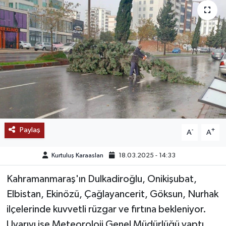
SAĞLIK
EĞİTİM
BÖLGE
KEŞFET
POPÜLER
Paylaş
-
+
A
A
DÜNYA
Kurtuluş Karaaslan
18.03.2025 - 14:33
TREND
Kahramanmaraş'ın Dulkadiroğlu, Onikişubat,
Elbistan, Ekinözü, Çağlayancerit, Göksun, Nurhak
MEDYA
ilçelerinde kuvvetli rüzgar ve fırtına bekleniyor.
OTOMOTİV
Uyarıyı ise Meteoroloji Genel Müdürlüğü yaptı…