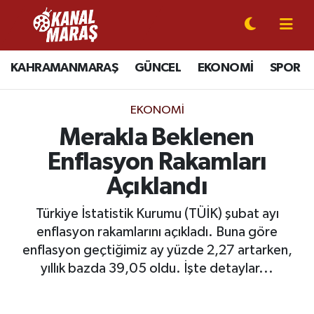
CANLI YAYIN
Kahramanmaraş Nöbetçi Eczaneler
KAHRAMANMARAŞ
GÜNCEL
EKONOMİ
SPOR
KAHRAMANMARAŞ
Kahramanmaraş Hava Durumu
EKONOMI
GÜNCEL
Kahramanmaraş Namaz Vakitleri
Merakla Beklenen
Enflasyon Rakamları
SPOR
Kahramanmaraş Trafik Yoğunluk Haritası
Açıklandı
SİYASET
Süper Lig Puan Durumu ve Fikstür
Türkiye İstatistik Kurumu (TÜİK) şubat ayı
enflasyon rakamlarını açıkladı. Buna göre
EKONOMİ
Tüm Manşetler
enflasyon geçtiğimiz ay yüzde 2,27 artarken,
GÜNDEM
Son Dakika Haberleri
yıllık bazda 39,05 oldu. İşte detaylar...
MAGAZİN
Haber Arşivi