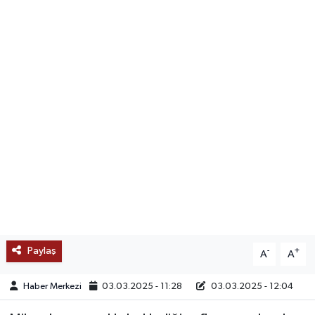
SAĞLIK
EĞİTİM
BÖLGE
KEŞFET
POPÜLER
DÜNYA
TREND
Paylaş
-
+
A
A
MEDYA
Haber Merkezi
03.03.2025 - 11:28
03.03.2025 - 12:04
OTOMOTİV