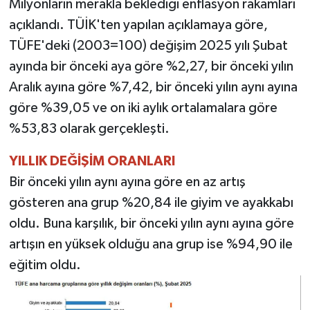
Milyonların merakla beklediği enflasyon rakamları
açıklandı. TÜİK'ten yapılan açıklamaya göre,
TEKNOLOJİ
TÜFE'deki (2003=100) değişim 2025 yılı Şubat
ayında bir önceki aya göre %2,27, bir önceki yılın
YAŞAM
Aralık ayına göre %7,42, bir önceki yılın aynı ayına
KÜLTÜR SANAT
göre %39,05 ve on iki aylık ortalamalara göre
%53,83 olarak gerçekleşti.
YILLIK DEĞİŞİM ORANLARI
Bir önceki yılın aynı ayına göre en az artış
gösteren ana grup %20,84 ile giyim ve ayakkabı
oldu. Buna karşılık, bir önceki yılın aynı ayına göre
artışın en yüksek olduğu ana grup ise %94,90 ile
eğitim oldu.