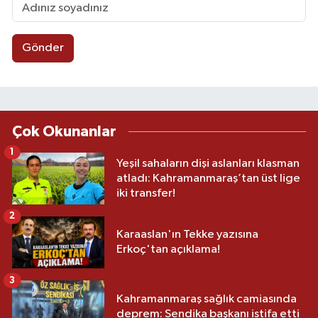
Gönder
Çok Okunanlar
1
Yeşil sahaların dişi aslanları klasman
atladı: Kahramanmaraş’tan üst lige
iki transfer!
2
Karaaslan'ın Tekke yazısına
Erkoç'tan açıklama!
3
Kahramanmaraş sağlık camiasında
deprem: Sendika başkanı istifa etti