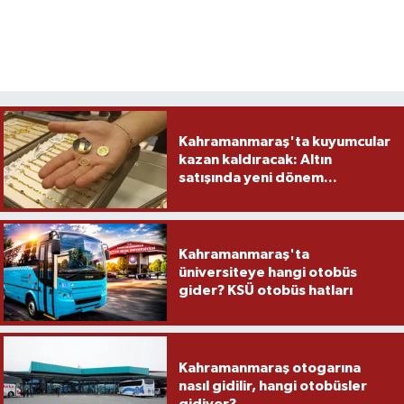
Kahramanmaraş'ta kuyumcular
kazan kaldıracak: Altın
satışında yeni dönem...
Kahramanmaraş'ta
üniversiteye hangi otobüs
gider? KSÜ otobüs hatları
Kahramanmaraş otogarına
nasıl gidilir, hangi otobüsler
gidiyor?