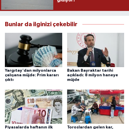
Bunlar da ilginizi çekebilir
Yargıtay'dan milyonlarca
Bakan Bayraktar tarihi
çalışana müjde: Prim kararı
açıkladı: 8 milyon haneye
çıktı
müjde
Piyasalarda haftanın ilk
Toroslardan gelen kar,