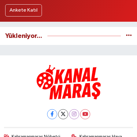
Ankete Katıl
Yükleniyor...
Kahramanmaraş Nöbetçi
Kahramanmaraş Hava