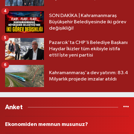
4
SON DAKİKA | Kahramanmaraş
Büyükşehir Belediyesinde iki görev
değişikliği!
5
Pazarcık'ta CHP’li Belediye Başkanı
Haydar İkizler tüm ekibiyle istifa
etti! İşte yeni partisi
6
Kahramanmaraş'a dev yatırım: 83.4
Milyarlık projede imzalar atıldı
Anket
Ekonomiden memnun musunuz?