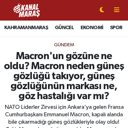
CANLI YAYIN
Kahramanmaraş Nöbetçi Eczaneler
KAHRAMANMARAŞ
GÜNCEL
EKONOMİ
SPOR
KAHRAMANMARAŞ
Kahramanmaraş Hava Durumu
GÜNDEM
GÜNCEL
Kahramanmaraş Namaz Vakitleri
Macron'un gözüne ne
oldu? Macron neden güneş
SPOR
Kahramanmaraş Trafik Yoğunluk Haritası
gözlüğü takıyor, güneş
SİYASET
Süper Lig Puan Durumu ve Fikstür
gözlüğünün markası ne,
göz hastalığı var mı?
EKONOMİ
Tüm Manşetler
NATO Liderler Zirvesi için Ankara'ya gelen Fransa
GÜNDEM
Son Dakika Haberleri
Cumhurbaşkanı Emmanuel Macron, kapalı alanda
bile çıkarmadığı güneş gözlükleriyle olay oldu!
MAGAZİN
Haber Arşivi