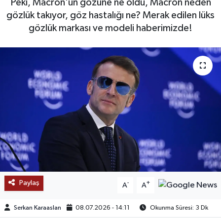
Peki, Macron'un gözüne ne oldu, Macron neden
gözlük takıyor, göz hastalığı ne? Merak edilen lüks
SAĞLIK
gözlük markası ve modeli haberimizde!
EĞİTİM
BÖLGE
KEŞFET
POPÜLER
DÜNYA
TREND
Paylaş
-
+
A
A
MEDYA
Serkan Karaaslan
08.07.2026 - 14:11
Okunma Süresi: 3 Dk
OTOMOTİV