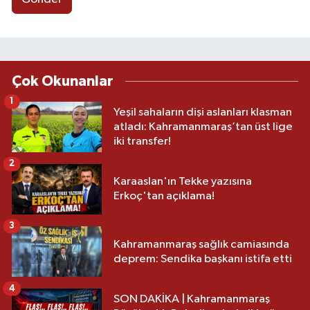
Çok Okunanlar
1
Yeşil sahaların dişi aslanları klasman
atladı: Kahramanmaraş’tan üst lige
iki transfer!
2
Karaaslan'ın Tekke yazısına
Erkoç'tan açıklama!
3
Kahramanmaraş sağlık camiasında
deprem: Sendika başkanı istifa etti
4
SON DAKİKA | Kahramanmaraş