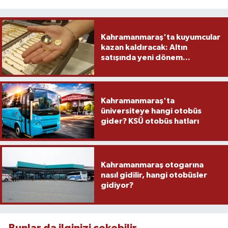
Kahramanmaraş'ta kuyumcular
kazan kaldıracak: Altın
satışında yeni dönem...
Kahramanmaraş'ta
üniversiteye hangi otobüs
gider? KSÜ otobüs hatları
Kahramanmaraş otogarına
nasıl gidilir, hangi otobüsler
gidiyor?