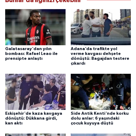
Bunlar da ilginizi çekebilir
Galatasaray'dan yılın
Adana’da trafikte yol
bombası: Rafael Leao ile
verme kavgası dehşete
prensipte anlaştı
dönüştü: Bagajdan testere
çıkardı
Eskişehir'de kaza kavgaya
Side Antik Kenti'nde korku
dönüştü: Dükkana girdi,
dolu anlar: 6 yaşındaki
kan aktı
çocuk kuyuya düştü