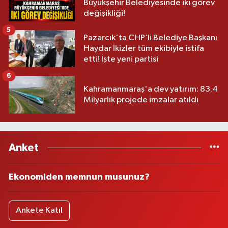
Büyükşehir Belediyesinde iki görev
değişikliği!
5
Pazarcık'ta CHP’li Belediye Başkanı
Haydar İkizler tüm ekibiyle istifa
etti! İşte yeni partisi
6
Kahramanmaraş'a dev yatırım: 83.4
Milyarlık projede imzalar atıldı
Anket
Ekonomiden memnun musunuz?
Ankete Katıl