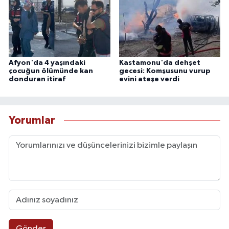
Afyon'da 4 yaşındaki
Kastamonu'da dehşet
çocuğun ölümünde kan
gecesi: Komşusunu vurup
donduran itiraf
evini ateşe verdi
Yorumlar
Gönder