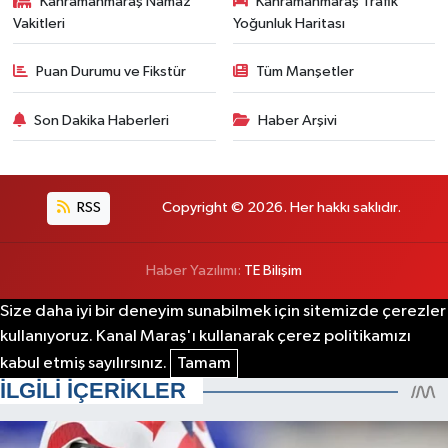
Kahramanmaraş Namaz
Kahramanmaraş Trafik
Vakitleri
Yoğunluk Haritası
Puan Durumu ve Fikstür
Tüm Manşetler
Son Dakika Haberleri
Haber Arşivi
RSS
Copyright © 2026. Her hakkı saklıdır.
Haber Yazılımı:
TE Bilişim
Size daha iyi bir deneyim sunabilmek için sitemizde çerezler
kullanıyoruz. Kanal Maraş'ı kullanarak çerez politikamızı
kabul etmiş sayılırsınız.
Tamam