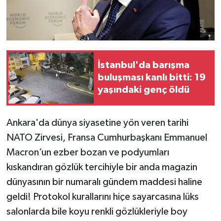
İstanbul'da barışma
buluşması kanlı bitti: 19
yaşındaki genç öldü
Ankara'da dünya siyasetine yön veren tarihi
NATO Zirvesi, Fransa Cumhurbaşkanı Emmanuel
Macron’un ezber bozan ve podyumları
kıskandıran gözlük tercihiyle bir anda magazin
dünyasının bir numaralı gündem maddesi haline
geldi! Protokol kurallarını hiçe sayarcasına lüks
salonlarda bile koyu renkli gözlükleriyle boy