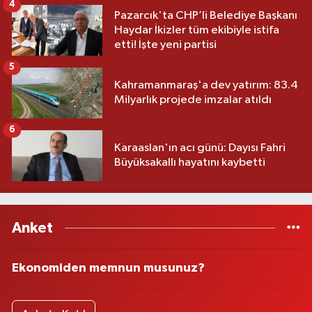
4
Pazarcık'ta CHP’li Belediye Başkanı
Haydar İkizler tüm ekibiyle istifa
etti! İşte yeni partisi
5
Kahramanmaraş'a dev yatırım: 83.4
Milyarlık projede imzalar atıldı
6
Karaaslan'ın acı günü: Dayısı Fahri
Büyüksakallı hayatını kaybetti
Anket
Ekonomiden memnun musunuz?