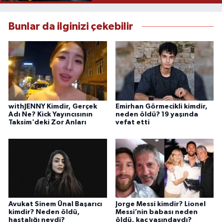
Bunlar da ilginizi çekebilir
withJENNY Kimdir, Gerçek
Emirhan Görmecikli kimdir,
Adı Ne? Kick Yayıncısının
neden öldü? 19 yaşında
Taksim'deki Zor Anları
vefat etti
Avukat Sinem Ünal Başarıcı
Jorge Messi kimdir? Lionel
kimdir? Neden öldü,
Messi’nin babası neden
hastalığı neydi?
öldü, kaç yaşındaydı?