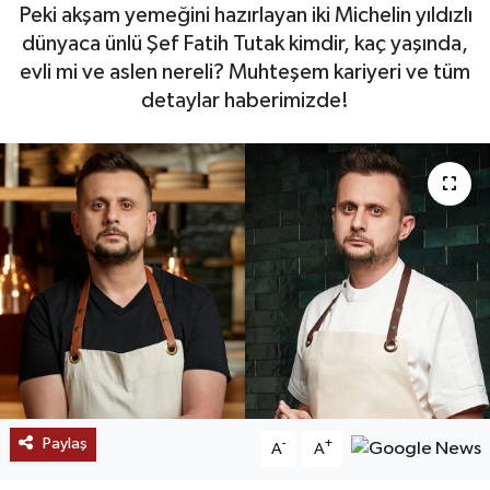
Peki akşam yemeğini hazırlayan iki Michelin yıldızlı
SAĞLIK
dünyaca ünlü Şef Fatih Tutak kimdir, kaç yaşında,
evli mi ve aslen nereli? Muhteşem kariyeri ve tüm
EĞİTİM
detaylar haberimizde!
BÖLGE
KEŞFET
POPÜLER
DÜNYA
TREND
MEDYA
Paylaş
-
+
A
A
OTOMOTİV