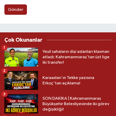
Gönder
Çok Okunanlar
1
Yeşil sahaların dişi aslanları klasman
atladı: Kahramanmaraş’tan üst lige
iki transfer!
2
Karaaslan'ın Tekke yazısına
Erkoç'tan açıklama!
3
SON DAKİKA | Kahramanmaraş
Büyükşehir Belediyesinde iki görev
değişikliği!