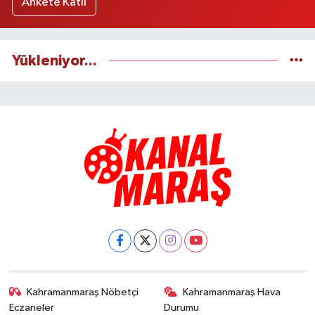
Ankete Katıl
Yükleniyor...
Kahramanmaraş Nöbetçi
Kahramanmaraş Hava
Eczaneler
Durumu