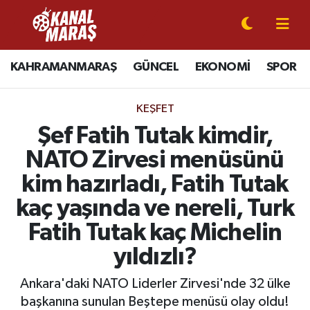
CANLI YAYIN
Kahramanmaraş Nöbetçi Eczaneler
KAHRAMANMARAŞ
GÜNCEL
EKONOMİ
SPOR
KAHRAMANMARAŞ
Kahramanmaraş Hava Durumu
KEŞFET
GÜNCEL
Kahramanmaraş Namaz Vakitleri
Şef Fatih Tutak kimdir,
NATO Zirvesi menüsünü
SPOR
Kahramanmaraş Trafik Yoğunluk Haritası
kim hazırladı, Fatih Tutak
SİYASET
Süper Lig Puan Durumu ve Fikstür
kaç yaşında ve nereli, Turk
Fatih Tutak kaç Michelin
EKONOMİ
Tüm Manşetler
yıldızlı?
GÜNDEM
Son Dakika Haberleri
Ankara'daki NATO Liderler Zirvesi'nde 32 ülke
MAGAZİN
Haber Arşivi
başkanına sunulan Beştepe menüsü olay oldu!