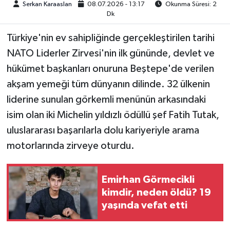
Serkan Karaaslan
08.07.2026 - 13:17
Okunma Süresi: 2
Dk
TEKNOLOJİ
Türkiye'nin ev sahipliğinde gerçekleştirilen tarihi
YAŞAM
NATO Liderler Zirvesi'nin ilk gününde, devlet ve
hükümet başkanları onuruna Beştepe'de verilen
KÜLTÜR SANAT
akşam yemeği tüm dünyanın dilinde. 32 ülkenin
liderine sunulan görkemli menünün arkasındaki
isim olan iki Michelin yıldızlı ödüllü şef Fatih Tutak,
uluslararası başarılarla dolu kariyeriyle arama
motorlarında zirveye oturdu.
Emirhan Görmecikli
kimdir, neden öldü? 19
yaşında vefat etti