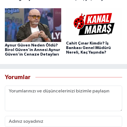
Cahit Çınar Kimdir? İş
Aynur Güven Neden Öldü?
Bankası Genel Müdürü
Birol Güven’in Annesi Aynur
Nereli, Kaç Yaşında?
Güven’in Cenaze Detayları
Yorumlar