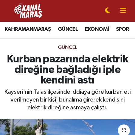
CANLI YAYIN
Kahramanmaraş Nöbetçi Eczaneler
KAHRAMANMARAŞ
GÜNCEL
EKONOMİ
SPOR
KAHRAMANMARAŞ
Kahramanmaraş Hava Durumu
GÜNCEL
GÜNCEL
Kahramanmaraş Namaz Vakitleri
Kurban pazarında elektrik
direğine bağladığı iple
SPOR
Kahramanmaraş Trafik Yoğunluk Haritası
kendini astı
SİYASET
Süper Lig Puan Durumu ve Fikstür
Kayseri'nin Talas ilçesinde iddiaya göre kurban eti
verilmeyen bir kişi, bunalıma girerek kendisini
EKONOMİ
Tüm Manşetler
elektrik direğine asmaya çalıştı.
GÜNDEM
Son Dakika Haberleri
MAGAZİN
Haber Arşivi