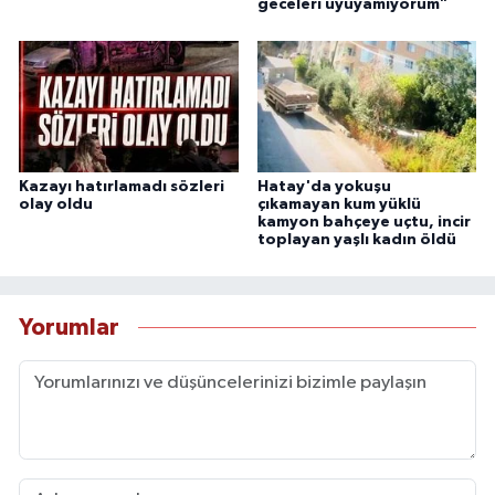
geceleri uyuyamıyorum"
Kazayı hatırlamadı sözleri
Hatay'da yokuşu
olay oldu
çıkamayan kum yüklü
kamyon bahçeye uçtu, incir
toplayan yaşlı kadın öldü
Yorumlar