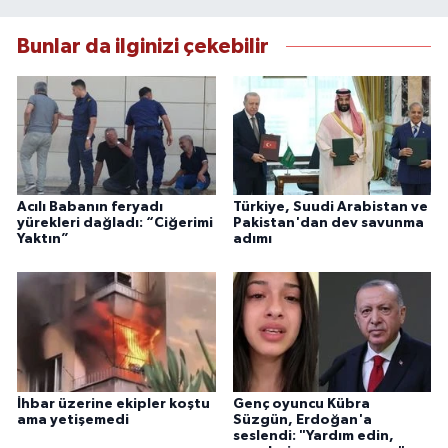
Bunlar da ilginizi çekebilir
Acılı Babanın feryadı
Türkiye, Suudi Arabistan ve
yürekleri dağladı: “Ciğerimi
Pakistan'dan dev savunma
Yaktın”
adımı
İhbar üzerine ekipler koştu
Genç oyuncu Kübra
ama yetişemedi
Süzgün, Erdoğan'a
seslendi: "Yardım edin,