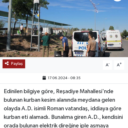
SAĞLIK
EĞİTİM
BÖLGE
KEŞFET
Paylaş
-
+
A
A
POPÜLER
17.06.2024 - 08:35
DÜNYA
Edinilen bilgiye göre, Reşadiye Mahallesi'nde
TREND
bulunan kurban kesim alanında meydana gelen
olayda A.D. isimli Roman vatandaş, iddiaya göre
MEDYA
kurban eti alamadı. Bunalıma giren A.D., kendisini
orada bulunan elektrik direğine iple asmaya
OTOMOTİV