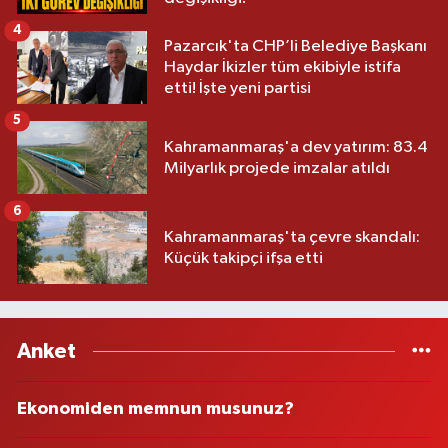
4
Pazarcık'ta CHP’li Belediye Başkanı
Haydar İkizler tüm ekibiyle istifa
etti! İşte yeni partisi
5
Kahramanmaraş'a dev yatırım: 83.4
Milyarlık projede imzalar atıldı
6
Kahramanmaraş'ta çevre skandalı:
Küçük takipçi ifşa etti
Anket
Ekonomiden memnun musunuz?