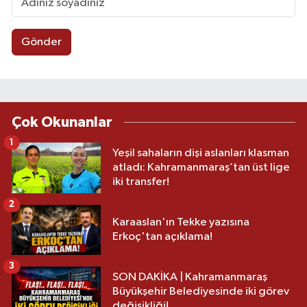
Gönder
Çok Okunanlar
1
Yeşil sahaların dişi aslanları klasman
atladı: Kahramanmaraş’tan üst lige
iki transfer!
2
Karaaslan'ın Tekke yazısına
Erkoç'tan açıklama!
3
SON DAKİKA | Kahramanmaraş
Büyükşehir Belediyesinde iki görev
değişikliği!