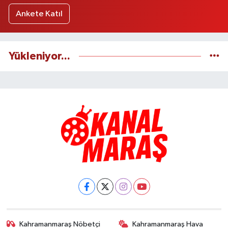
Ankete Katıl
Yükleniyor...
Kahramanmaraş Nöbetçi
Kahramanmaraş Hava