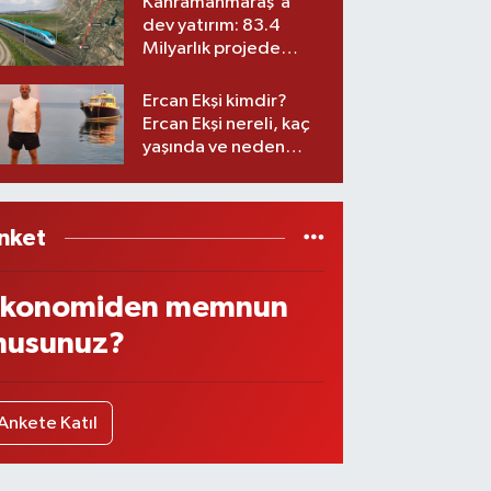
Kahramanmaraş'a
dev yatırım: 83.4
Milyarlık projede
imzalar atıldı
Ercan Ekşi kimdir?
Ercan Ekşi nereli, kaç
yaşında ve neden
öldü?
nket
konomiden memnun
usunuz?
Ankete Katıl