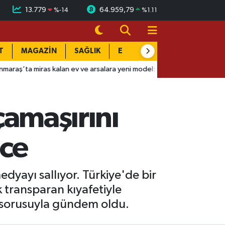
13.779
64.959,79
%
-14
%
1.11
T
MAGAZİN
SAĞLIK
EĞİTİM
YAŞAM
DÜN
n ev ve arsalara yeni model: Satışta ilk hak değişiyor!
10:56
A
 çamaşırını
nce
dyayı sallıyor. Türkiye'de bir
k transparan kıyafetiyle
o sorusuyla gündem oldu.