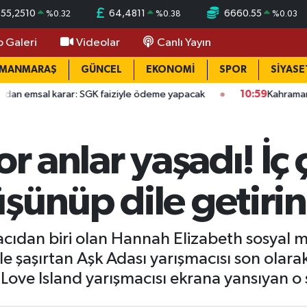
55,2510
64,4811
6660.55
%
0.32
%
0.38
%
0.03
o Galeri
Videolar
Canlı Yayın
AMANMARAŞ
GÜNCEL
EKONOMİ
SPOR
SİYASE
 SGK faiziyle ödeme yapacak
10:59
Kahramanmaraş’ta miras kala
or anlar yaşadı! İç
şünüp dile getiri
acıdan biri olan Hannah Elizabeth sosyal me
le şaşırtan Aşk Adası yarışmacısı son olara
. Love Island yarışmacısı ekrana yansıyan 