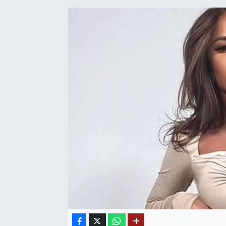
SAĞLIK
EĞİTİM
BÖLGE
KEŞFET
POPÜLER
DÜNYA
TREND
MEDYA
OTOMOTİV