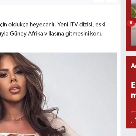
6
için oldukça heyecanlı. Yeni ITV dizisi, eski
yla Güney Afrika villasına gitmesini konu
A
E
m