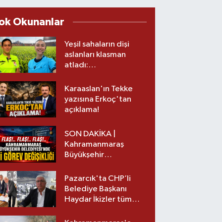
ok Okunanlar
Yeşil sahaların dişi
aslanları klasman
atladı:
Kahramanmaraş’tan
üst lige iki transfer!
Karaaslan'ın Tekke
yazısına Erkoç'tan
açıklama!
SON DAKİKA |
Kahramanmaraş
Büyükşehir
Belediyesinde iki
görev değişikliği!
Pazarcık'ta CHP’li
Belediye Başkanı
Haydar İkizler tüm
ekibiyle istifa etti! İşte
yeni partisi