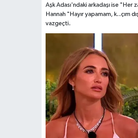
Aşk Adası'ndaki arkadaşı ise "Her z
Hannah "Hayır yapamam, k..çım dış
vazgeçti.