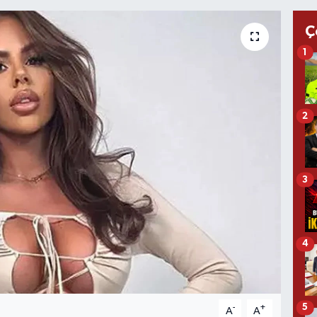
Ç
1
2
3
4
5
-
+
A
A