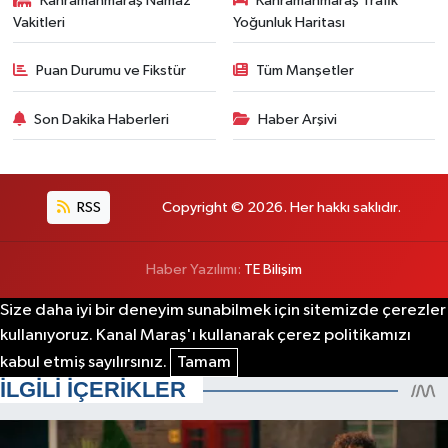
Kahramanmaraş Namaz
Kahramanmaraş Trafik
Vakitleri
Yoğunluk Haritası
Puan Durumu ve Fikstür
Tüm Manşetler
Son Dakika Haberleri
Haber Arşivi
RSS
Copyright © 2026. Her hakkı saklıdır.
Haber Yazılımı:
TE Bilişim
Size daha iyi bir deneyim sunabilmek için sitemizde çerezler
kullanıyoruz. Kanal Maraş'ı kullanarak çerez politikamızı
kabul etmiş sayılırsınız.
Tamam