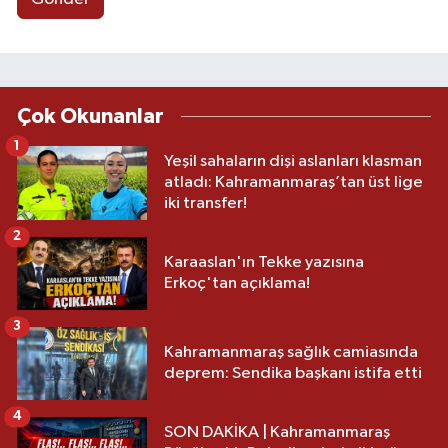
Çok Okunanlar
1
Yeşil sahaların dişi aslanları klasman
atladı: Kahramanmaraş’tan üst lige
iki transfer!
2
Karaaslan'ın Tekke yazısına
Erkoç'tan açıklama!
3
Kahramanmaraş sağlık camiasında
deprem: Sendika başkanı istifa etti
4
SON DAKİKA | Kahramanmaraş