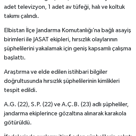
adet televizyon, 1 adet av tüfeği, halı ve koltuk
TEKNOLOJİ
takımı çalındı.
YAŞAM
Elbistan İlçe Jandarma Komutanlığı’na bağlı asayiş
birimleri ile JASAT ekipleri, hırsızlık olaylarının
KÜLTÜR SANAT
şüphelilerini yakalamak için geniş kapsamlı çalışma
başlattı.
Araştırma ve elde edilen istihbari bilgiler
doğrultusunda hırsızlık şüphelilerinin kimlikleri
tespit edildi.
A.G. (22), S.P. (22) ve A.Ç.B. (23) adlı şüpheliler,
jandarma ekiplerince gözaltına alınarak karakola
götürüldü.