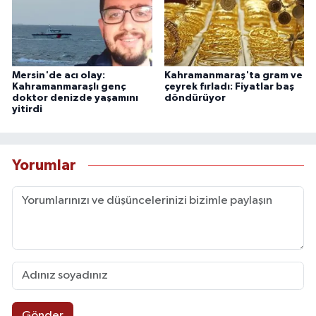
Mersin'de acı olay:
Kahramanmaraş'ta gram ve
Kahramanmaraşlı genç
çeyrek fırladı: Fiyatlar baş
doktor denizde yaşamını
döndürüyor
yitirdi
Yorumlar
Gönder