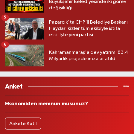
Büyükşehir Belediyesinde iki görev
değişikliği!
5
Pazarcık'ta CHP’li Belediye Başkanı
Haydar İkizler tüm ekibiyle istifa
etti! İşte yeni partisi
6
Kahramanmaraş'a dev yatırım: 83.4
Milyarlık projede imzalar atıldı
Anket
Ekonomiden memnun musunuz?
Ankete Katıl