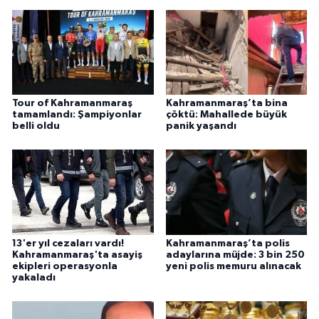
Tour of Kahramanmaraş
Kahramanmaraş’ta bina
tamamlandı: Şampiyonlar
çöktü: Mahallede büyük
belli oldu
panik yaşandı
13'er yıl cezaları vardı!
Kahramanmaraş’ta polis
Kahramanmaraş'ta asayiş
adaylarına müjde: 3 bin 250
ekipleri operasyonla
yeni polis memuru alınacak
yakaladı