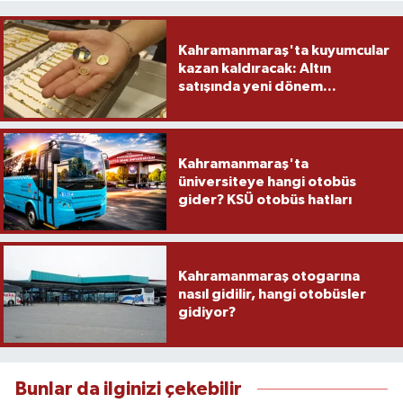
Kahramanmaraş'ta kuyumcular
kazan kaldıracak: Altın
satışında yeni dönem...
Kahramanmaraş'ta
üniversiteye hangi otobüs
gider? KSÜ otobüs hatları
Kahramanmaraş otogarına
nasıl gidilir, hangi otobüsler
gidiyor?
Bunlar da ilginizi çekebilir