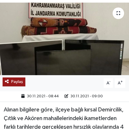
SAĞLIK
EĞİTİM
BÖLGE
KEŞFET
POPÜLER
Paylaş
-
+
A
A
DÜNYA
30.11.2021 - 08:44
30.11.2021 - 09:00
TREND
Alınan bilgilere göre, ilçeye bağlı kırsal Demircilik,
MEDYA
Çıtlık ve Akören mahallelerindeki ikametlerden
farklı tarihlerde gerçekleşen hırsızlık olaylarında 4
OTOMOTİV