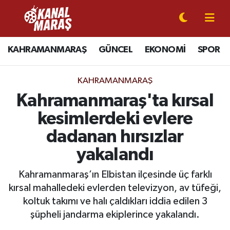
CANLI YAYIN
Kahramanmaraş Nöbetçi Eczaneler
KAHRAMANMARAŞ
GÜNCEL
EKONOMİ
SPOR
KAHRAMANMARAŞ
Kahramanmaraş Hava Durumu
KAHRAMANMARAŞ
GÜNCEL
Kahramanmaraş Namaz Vakitleri
Kahramanmaraş'ta kırsal
kesimlerdeki evlere
SPOR
Kahramanmaraş Trafik Yoğunluk Haritası
dadanan hırsızlar
SİYASET
Süper Lig Puan Durumu ve Fikstür
yakalandı
EKONOMİ
Tüm Manşetler
Kahramanmaraş’ın Elbistan ilçesinde üç farklı
kırsal mahalledeki evlerden televizyon, av tüfeği,
GÜNDEM
Son Dakika Haberleri
koltuk takımı ve halı çaldıkları iddia edilen 3
şüpheli jandarma ekiplerince yakalandı.
MAGAZİN
Haber Arşivi