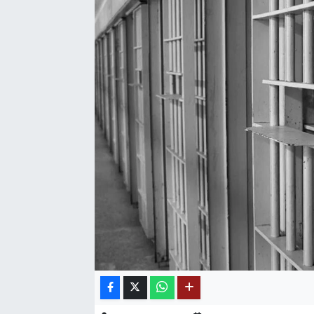
SAĞLIK
EĞİTİM
BÖLGE
KEŞFET
POPÜLER
DÜNYA
TREND
MEDYA
OTOMOTİV