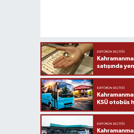
EDITÖRÜN SEÇTIĞI
Kahramanmara
satışında yen
EDITÖRÜN SEÇTIĞI
Kahramanmara
KSÜ otobüs h
EDITÖRÜN SEÇTIĞI
Kahramanmaraş