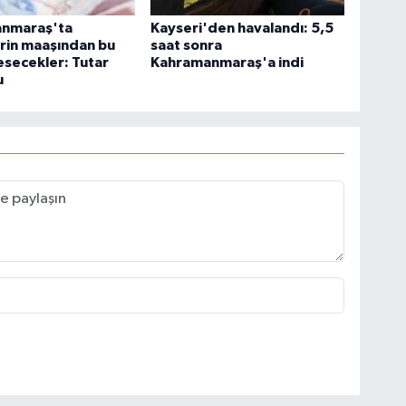
nmaraş'ta
Kayseri'den havalandı: 5,5
rin maaşından bu
saat sonra
esecekler: Tutar
Kahramanmaraş'a indi
u