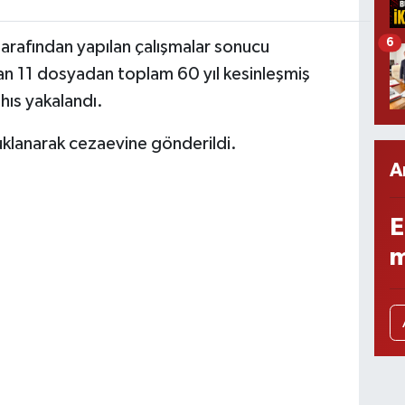
6
arafından yapılan çalışmalar sonucu
n 11 dosyadan toplam 60 yıl kesinleşmiş
hıs yakalandı.
tuklanarak cezaevine gönderildi.
A
E
m