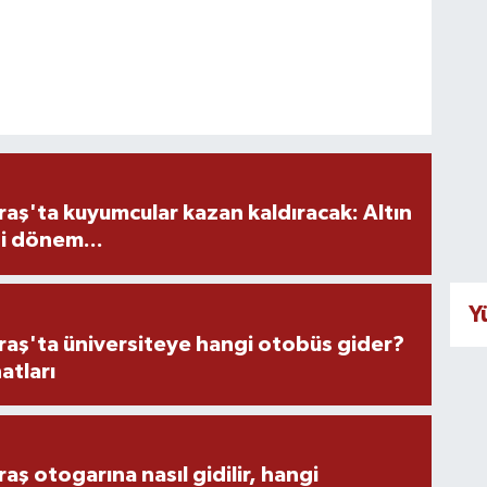
ş'ta kuyumcular kazan kaldıracak: Altın
i dönem...
Y
ş'ta üniversiteye hangi otobüs gider?
atları
 otogarına nasıl gidilir, hangi