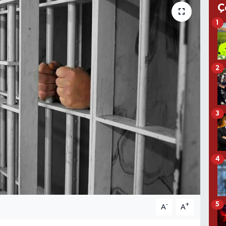
Ç
1
2
3
4
5
-
+
A
A