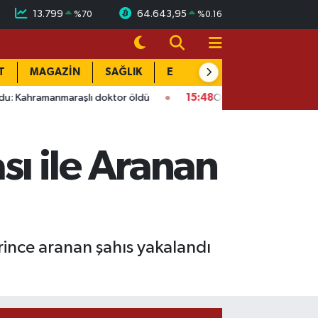
13.799
64.643,95
%
70
%
0.16
T
MAGAZİN
SAĞLIK
EĞİTİM
YAŞAM
DÜN
nmaraşlı doktor öldü
15:48
Onikişubat’ta ücretsiz üniversite 
ı ile Aranan
rince aranan şahıs yakalandı