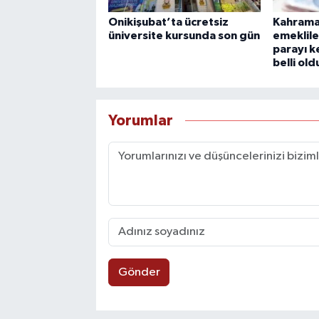
Onikişubat’ta ücretsiz
Kahrama
üniversite kursunda son gün
emeklile
parayı k
belli old
Yorumlar
Gönder