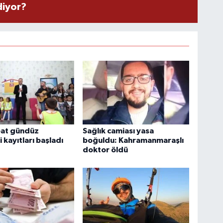
diyor?
bat gündüz
Sağlık camiası yasa
 kayıtları başladı
boğuldu: Kahramanmaraşlı
doktor öldü