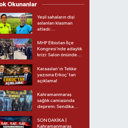
ok Okunanlar
Yeşil sahaların dişi
aslanları klasman
atladı:
Kahramanmaraş’tan
üst lige iki transfer!
MHP Elbistan İlçe
Kongresi’nde adaylık
krizi: Salon önünde
biber gazlı müdahale
Karaaslan'ın Tekke
yazısına Erkoç'tan
açıklama!
Kahramanmaraş
sağlık camiasında
deprem: Sendika
başkanı istifa etti
SON DAKİKA |
Kahramanmaraş