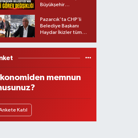
Büyükşehir
Belediyesinde iki
görev değişikliği!
Pazarcık'ta CHP’li
Belediye Başkanı
Haydar İkizler tüm
ekibiyle istifa etti! İşte
yeni partisi
nket
konomiden memnun
usunuz?
Ankete Katıl