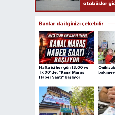
otobüsler gi
Bunlar da ilginizi çekebilir
Hafta içi her gün 13.00 ve
Onikişu
17.00’de: "Kanal Maraş
bakımevi
Haber Saati" başlıyor