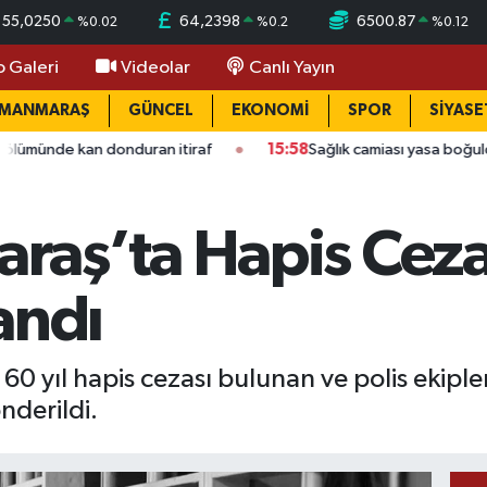
55,0250
64,2398
6500.87
%
0.02
%
0.2
%
0.12
o Galeri
Videolar
Canlı Yayın
AMANMARAŞ
GÜNCEL
EKONOMİ
SPOR
SİYASE
n donduran itiraf
15:58
Sağlık camiası yasa boğuldu: Kahrama
aş’ta Hapis Cezas
andı
 yıl hapis cezası bulunan ve polis ekiple
nderildi.