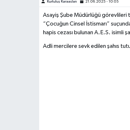
Kurtuluş Karaaslan
21.06.2025 - 10:05
TEKNOLOJİ
Asayiş Şube Müdürlüğü görevlileri t
“Çocuğun Cinsel İstismarı” suçunda
YAŞAM
hapis cezası bulunan A.E.S. isimli şa
KÜLTÜR SANAT
Adli mercilere sevk edilen şahıs tu