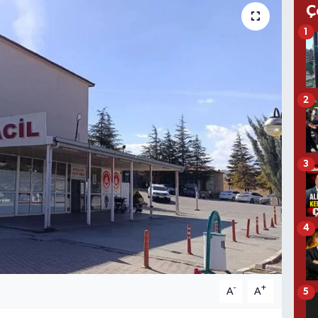
Ç
1
2
3
4
-
+
A
A
5