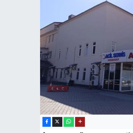
SAĞLIK
EĞİTİM
BÖLGE
KEŞFET
POPÜLER
DÜNYA
TREND
MEDYA
OTOMOTİV