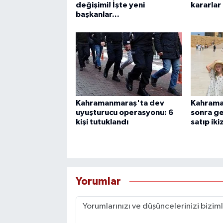
değişimi! İşte yeni
kararlar
başkanlar...
Kahramanmaraş'ta dev
Kahrama
uyuşturucu operasyonu: 6
sonra ge
kişi tutuklandı
satıp iki
Yorumlar