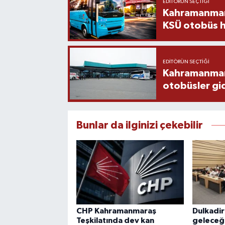
EDITÖRÜN SEÇTIĞI
Kahramanmara
KSÜ otobüs h
EDITÖRÜN SEÇTIĞI
Kahramanmaraş
otobüsler gi
Bunlar da ilginizi çekebilir
CHP Kahramanmaraş
Dulkadir
Teşkilatında dev kan
geleceği