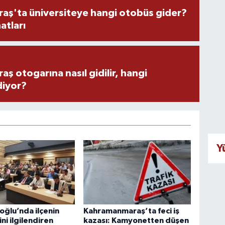
ş'ta üniversiteye hangi otobüs gider?
atları
 otogarına nasıl gidilir, hangi
diyor?
Y
oğlu’nda ilçenin
Kahramanmaraş’ta feci iş
ni ilgilendiren
kazası: Kamyonetten düşen