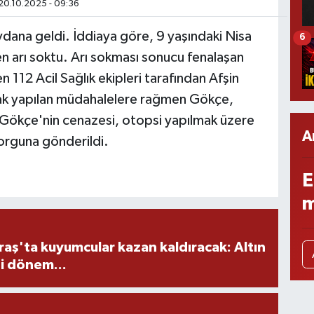
20.10.2025 - 09:36
dana geldi. İddiaya göre, 9 yaşındaki Nisa
6
 arı soktu. Arı sokması sonucu fenalaşan
 112 Acil Sağlık ekipleri tarafından Afşin
cak yapılan müdahalelere rağmen Gökçe,
. Gökçe'nin cenazesi, otopsi yapılmak üzere
A
rguna gönderildi.
E
m
ş'ta kuyumcular kazan kaldıracak: Altın
i dönem...