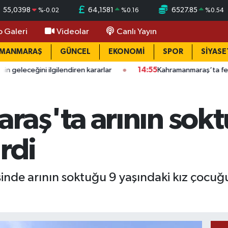
55,0398
64,1581
6527.85
%
-0.02
%
0.16
%
0.54
o Galeri
Videolar
Canlı Yayın
AMANMARAŞ
GÜNCEL
EKONOMİ
SPOR
SİYASE
ilendiren kararlar
14:55
Kahramanmaraş’ta feci iş kazası: Kamyo
aş'ta arının sok
rdi
inde arının soktuğu 9 yaşındaki kız çocuğu