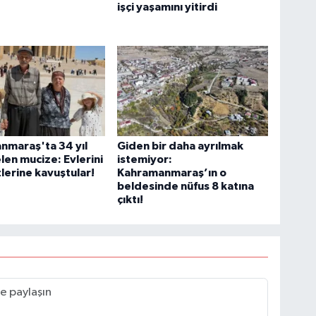
işçi yaşamını yitirdi
nmaraş'ta 34 yıl
Giden bir daha ayrılmak
len mucize: Evlerini
istemiyor:
zlerine kavuştular!
Kahramanmaraş’ın o
beldesinde nüfus 8 katına
çıktı!