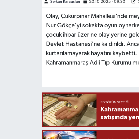
Serkan Karaaslan
20.10.2025 - 09:30
TEKNOLOJİ
Olay, Çukurpınar Mahallesi'nde mey
Nur Gökçe'yi sokakta oyun oynarken
YAŞAM
çocuk ihbar üzerine olay yerine gelen
Devlet Hastanesi'ne kaldırıldı. An
KÜLTÜR SANAT
kurtarılamayarak hayatını kaybetti
Kahramanmaraş Adli Tıp Kurumu mo
EDITÖRÜN SEÇTIĞI
Kahramanmara
satışında yen