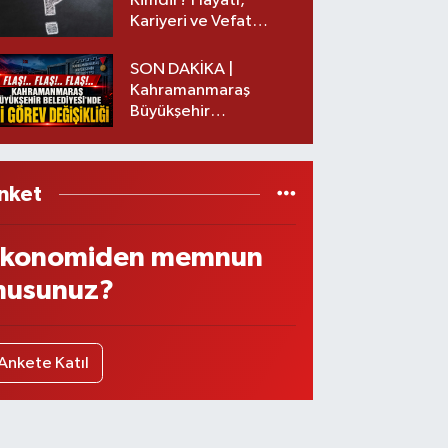
Kimdir? Hayatı,
Kariyeri ve Vefat
Nedeni Nedir?
SON DAKİKA |
Kahramanmaraş
Büyükşehir
Belediyesinde iki
görev değişikliği!
nket
konomiden memnun
usunuz?
Ankete Katıl