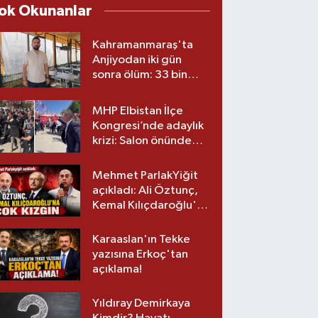
ok Okunanlar
Kahramanmaraş'ta
Anjiyodan iki gün
sonra ölüm: 33 bin
liralık stent iddiası
savcılıkta
MHP Elbistan İlçe
Kongresi’nde adaylık
krizi: Salon önünde
biber gazlı müdahale
Mehmet ParlakYiğit
açıkladı: Ali Öztunç,
Kemal Kılıçdaroğlu'na
çok kızgın!
Karaaslan'ın Tekke
yazısına Erkoç'tan
açıklama!
Yıldıray Demirkaya