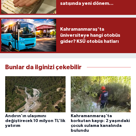
satışında yeni dönem...
Kahramanmaraş'ta
üniversiteye hangi otobüs
gider? KSÜ otobüs hatları
Bunlar da ilginizi çekebilir
Andırın’ın ulaşımını
Kahramanmaraş'ta
değiştirecek 10 milyon TL’lik
korkutan kayıp: 2 yaşındaki
yatırım
çocuk sulama kanalında
bulundu