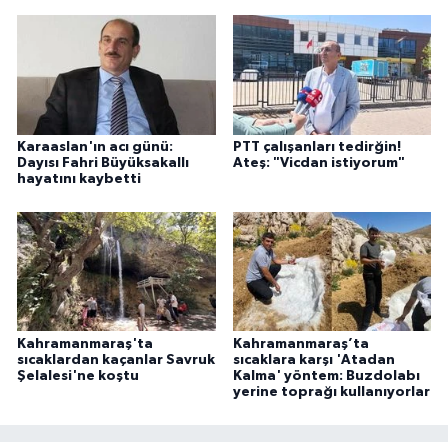
Karaaslan'ın acı günü:
PTT çalışanları tedirğin!
Dayısı Fahri Büyüksakallı
Ateş: "Vicdan istiyorum"
hayatını kaybetti
Kahramanmaraş'ta
Kahramanmaraş’ta
sıcaklardan kaçanlar Savruk
sıcaklara karşı 'Atadan
Şelalesi'ne koştu
Kalma' yöntem: Buzdolabı
yerine toprağı kullanıyorlar