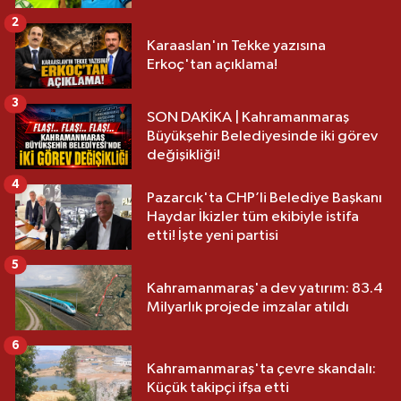
2
Karaaslan'ın Tekke yazısına
Erkoç'tan açıklama!
3
SON DAKİKA | Kahramanmaraş
Büyükşehir Belediyesinde iki görev
değişikliği!
4
Pazarcık'ta CHP’li Belediye Başkanı
Haydar İkizler tüm ekibiyle istifa
etti! İşte yeni partisi
5
Kahramanmaraş'a dev yatırım: 83.4
Milyarlık projede imzalar atıldı
6
Kahramanmaraş'ta çevre skandalı:
Küçük takipçi ifşa etti