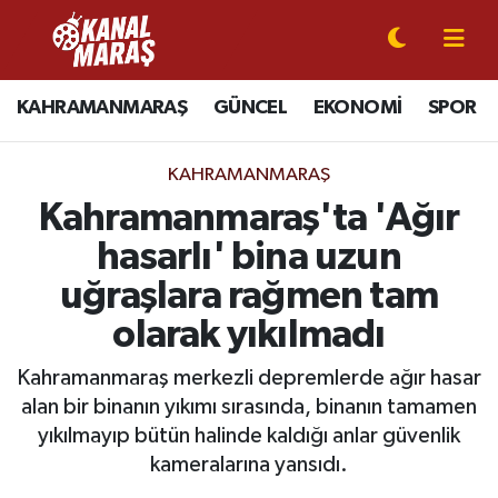
CANLI YAYIN
Kahramanmaraş Nöbetçi Eczaneler
KAHRAMANMARAŞ
GÜNCEL
EKONOMİ
SPOR
KAHRAMANMARAŞ
Kahramanmaraş Hava Durumu
KAHRAMANMARAŞ
GÜNCEL
Kahramanmaraş Namaz Vakitleri
Kahramanmaraş'ta 'Ağır
hasarlı' bina uzun
SPOR
Kahramanmaraş Trafik Yoğunluk Haritası
uğraşlara rağmen tam
SİYASET
Süper Lig Puan Durumu ve Fikstür
olarak yıkılmadı
EKONOMİ
Tüm Manşetler
Kahramanmaraş merkezli depremlerde ağır hasar
alan bir binanın yıkımı sırasında, binanın tamamen
GÜNDEM
Son Dakika Haberleri
yıkılmayıp bütün halinde kaldığı anlar güvenlik
kameralarına yansıdı.
MAGAZİN
Haber Arşivi