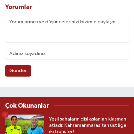
Yorumlar
Gönder
Çok Okunanlar
1
Yeşil sahaların dişi aslanları klasman
atladı: Kahramanmaraş’tan üst lige
iki transfer!