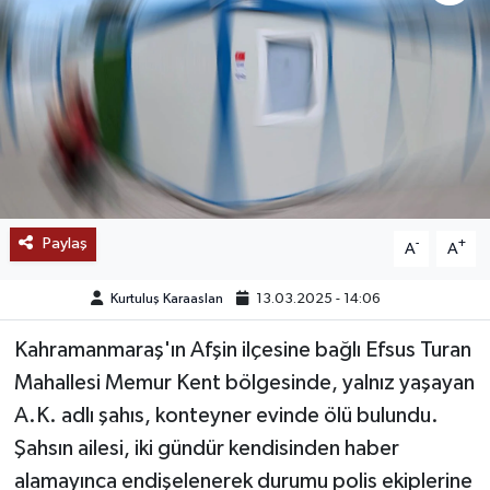
SAĞLIK
EĞİTİM
BÖLGE
KEŞFET
Paylaş
-
+
A
A
POPÜLER
Kurtuluş Karaaslan
13.03.2025 - 14:06
DÜNYA
Kahramanmaraş'ın Afşin ilçesine bağlı Efsus Turan
TREND
Mahallesi Memur Kent bölgesinde, yalnız yaşayan
A.K. adlı şahıs, konteyner evinde ölü bulundu.
MEDYA
Şahsın ailesi, iki gündür kendisinden haber
alamayınca endişelenerek durumu polis ekiplerine
OTOMOTİV