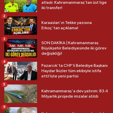
atladı: Kahramanmaraş’tan üst lige
iki transfer!
2
Karaaslan'ın Tekke yazısına
Erkoç'tan açıklama!
3
SON DAKİKA | Kahramanmaraş
Büyükşehir Belediyesinde iki görev
değişikliği!
4
Pazarcık'ta CHP’li Belediye Başkanı
Haydar İkizler tüm ekibiyle istifa
etti! İşte yeni partisi
5
Kahramanmaraş'a dev yatırım: 83.4
Milyarlık projede imzalar atıldı
6