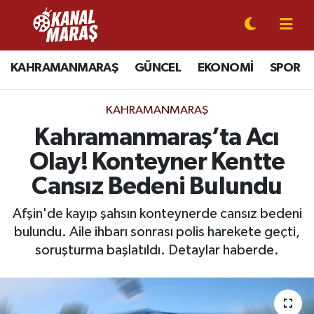
CANLI YAYIN
Kahramanmaraş Nöbetçi Eczaneler
KAHRAMANMARAŞ
GÜNCEL
EKONOMİ
SPOR
KAHRAMANMARAŞ
Kahramanmaraş Hava Durumu
KAHRAMANMARAŞ
GÜNCEL
Kahramanmaraş Namaz Vakitleri
Kahramanmaraş’ta Acı
Olay! Konteyner Kentte
SPOR
Kahramanmaraş Trafik Yoğunluk Haritası
Cansız Bedeni Bulundu
SİYASET
Süper Lig Puan Durumu ve Fikstür
Afşin'de kayıp şahsın konteynerde cansız bedeni
bulundu. Aile ihbarı sonrası polis harekete geçti,
EKONOMİ
Tüm Manşetler
soruşturma başlatıldı. Detaylar haberde.
GÜNDEM
Son Dakika Haberleri
MAGAZİN
Haber Arşivi