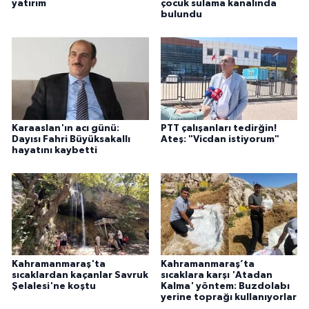
yatırım
çocuk sulama kanalında
bulundu
Karaaslan'ın acı günü:
PTT çalışanları tedirğin!
Dayısı Fahri Büyüksakallı
Ateş: "Vicdan istiyorum"
hayatını kaybetti
Kahramanmaraş'ta
Kahramanmaraş’ta
sıcaklardan kaçanlar Savruk
sıcaklara karşı 'Atadan
Şelalesi'ne koştu
Kalma' yöntem: Buzdolabı
yerine toprağı kullanıyorlar