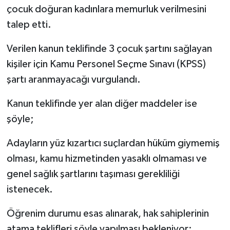
çocuk doğuran kadınlara memurluk verilmesini
TEKNOLOJİ
talep etti.
Verilen kanun teklifinde 3 çocuk şartını sağlayan
YAŞAM
kişiler için Kamu Personel Seçme Sınavı (KPSS)
KÜLTÜR SANAT
şartı aranmayacağı vurgulandı.
Kanun teklifinde yer alan diğer maddeler ise
şöyle;
Adayların yüz kızartıcı suçlardan hüküm giymemiş
olması, kamu hizmetinden yasaklı olmaması ve
genel sağlık şartlarını taşıması gerekliliği
istenecek.
Öğrenim durumu esas alınarak, hak sahiplerinin
atama teklifleri şöyle yapılması bekleniyor: