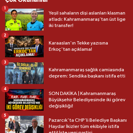
1
Yeşil sahaların dişi aslanları klasman
atladı: Kahramanmaraş’tan üst lige
iki transfer!
2
Karaaslan'ın Tekke yazısına
Erkoç'tan açıklama!
3
Kahramanmaraş sağlık camiasında
deprem: Sendika başkanı istifa etti
4
SON DAKİKA | Kahramanmaraş
Büyükşehir Belediyesinde iki görev
değişikliği!
5
Pazarcık'ta CHP’li Belediye Başkanı
Haydar İkizler tüm ekibiyle istifa
etti! İşte yeni partisi