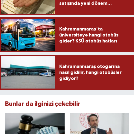
satışında yeni dönem...
Kahramanmaraş'ta
üniversiteye hangi otobüs
gider? KSÜ otobüs hatları
Kahramanmaraş otogarına
nasıl gidilir, hangi otobüsler
gidiyor?
Bunlar da ilginizi çekebilir