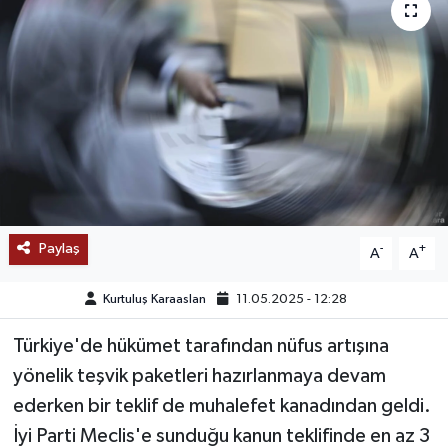
SAĞLIK
EĞİTİM
BÖLGE
KEŞFET
POPÜLER
Paylaş
-
+
A
A
DÜNYA
Kurtuluş Karaaslan
11.05.2025 - 12:28
TREND
Türkiye'de hükümet tarafından nüfus artışına
yönelik teşvik paketleri hazırlanmaya devam
MEDYA
ederken bir teklif de muhalefet kanadından geldi.
İyi Parti Meclis'e sunduğu kanun teklifinde en az 3
OTOMOTİV