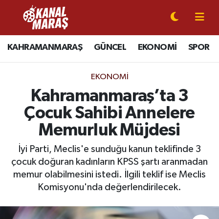
CANLI YAYIN
Kahramanmaraş Nöbetçi Eczaneler
KAHRAMANMARAŞ
GÜNCEL
EKONOMİ
SPOR
KAHRAMANMARAŞ
Kahramanmaraş Hava Durumu
EKONOMI
GÜNCEL
Kahramanmaraş Namaz Vakitleri
Kahramanmaraş’ta 3
Çocuk Sahibi Annelere
SPOR
Kahramanmaraş Trafik Yoğunluk Haritası
Memurluk Müjdesi
SİYASET
Süper Lig Puan Durumu ve Fikstür
İyi Parti, Meclis'e sunduğu kanun teklifinde 3
çocuk doğuran kadınların KPSS şartı aranmadan
EKONOMİ
Tüm Manşetler
memur olabilmesini istedi. İlgili teklif ise Meclis
GÜNDEM
Son Dakika Haberleri
Komisyonu'nda değerlendirilecek.
MAGAZİN
Haber Arşivi