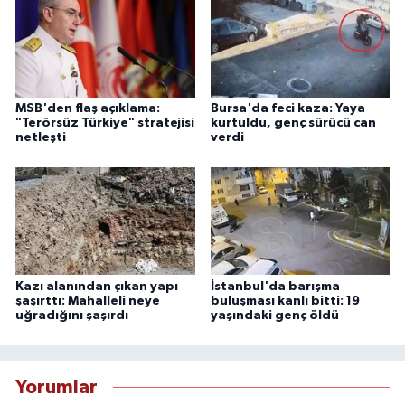
MSB'den flaş açıklama:
Bursa'da feci kaza: Yaya
"Terörsüz Türkiye" stratejisi
kurtuldu, genç sürücü can
netleşti
verdi
Kazı alanından çıkan yapı
İstanbul'da barışma
şaşırttı: Mahalleli neye
buluşması kanlı bitti: 19
uğradığını şaşırdı
yaşındaki genç öldü
Yorumlar