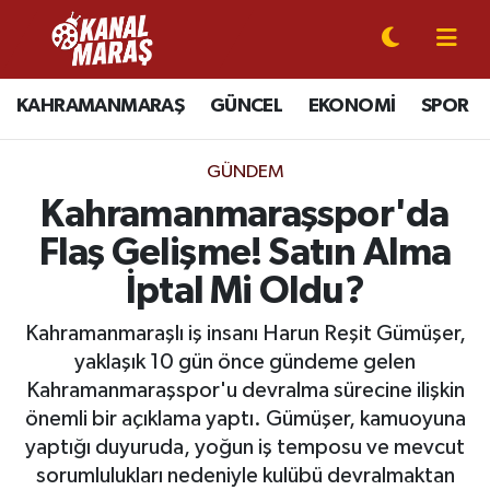
CANLI YAYIN
Kahramanmaraş Nöbetçi Eczaneler
KAHRAMANMARAŞ
GÜNCEL
EKONOMİ
SPOR
KAHRAMANMARAŞ
Kahramanmaraş Hava Durumu
GÜNDEM
GÜNCEL
Kahramanmaraş Namaz Vakitleri
Kahramanmaraşspor'da
Flaş Gelişme! Satın Alma
SPOR
Kahramanmaraş Trafik Yoğunluk Haritası
İptal Mi Oldu?
SİYASET
Süper Lig Puan Durumu ve Fikstür
Kahramanmaraşlı iş insanı Harun Reşit Gümüşer,
yaklaşık 10 gün önce gündeme gelen
EKONOMİ
Tüm Manşetler
Kahramanmaraşspor'u devralma sürecine ilişkin
önemli bir açıklama yaptı. Gümüşer, kamuoyuna
GÜNDEM
Son Dakika Haberleri
yaptığı duyuruda, yoğun iş temposu ve mevcut
MAGAZİN
Haber Arşivi
sorumlulukları nedeniyle kulübü devralmaktan