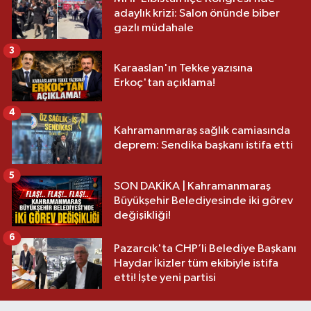
adaylık krizi: Salon önünde biber
gazlı müdahale
3
Karaaslan'ın Tekke yazısına
Erkoç'tan açıklama!
4
Kahramanmaraş sağlık camiasında
deprem: Sendika başkanı istifa etti
5
SON DAKİKA | Kahramanmaraş
Büyükşehir Belediyesinde iki görev
değişikliği!
6
Pazarcık'ta CHP’li Belediye Başkanı
Haydar İkizler tüm ekibiyle istifa
etti! İşte yeni partisi