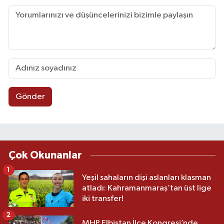
Gönder
Çok Okunanlar
1
Yeşil sahaların dişi aslanları klasman
atladı: Kahramanmaraş’tan üst lige
iki transfer!
2
MHP Elbistan İlçe Kongresi’nde