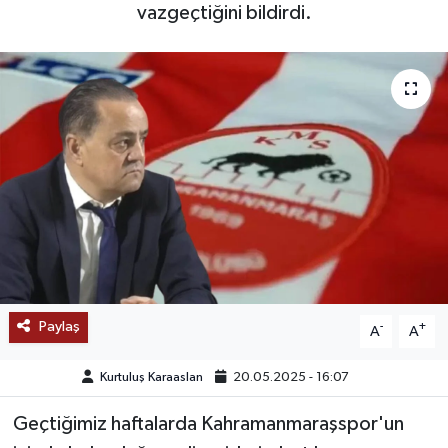
vazgeçtiğini bildirdi.
SAĞLIK
EĞİTİM
BÖLGE
KEŞFET
POPÜLER
DÜNYA
Paylaş
-
+
A
A
TREND
Kurtuluş Karaaslan
20.05.2025 - 16:07
MEDYA
Geçtiğimiz haftalarda Kahramanmaraşspor'un
OTOMOTİV