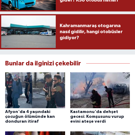
Kahramanmaraş otogarına
nasıl gidilir, hangi otobüsler
gidiyor?
Bunlar da ilginizi çekebilir
Afyon'da 4 yaşındaki
Kastamonu'da dehşet
çocuğun ölümünde kan
gecesi: Komşusunu vurup
donduran itiraf
evini ateşe verdi