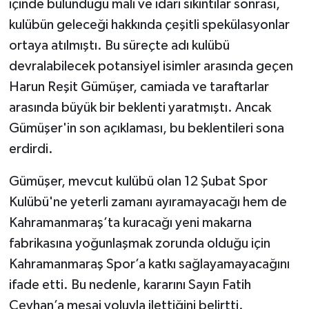
içinde bulunduğu mali ve idari sıkıntılar sonrası,
kulübün geleceği hakkında çeşitli spekülasyonlar
TEKNOLOJİ
ortaya atılmıştı. Bu süreçte adı kulübü
devralabilecek potansiyel isimler arasında geçen
YAŞAM
Harun Reşit Gümüşer, camiada ve taraftarlar
KÜLTÜR SANAT
arasında büyük bir beklenti yaratmıştı. Ancak
Gümüşer'in son açıklaması, bu beklentileri sona
erdirdi.
Gümüşer, mevcut kulübü olan 12 Şubat Spor
Kulübü'ne yeterli zamanı ayıramayacağı hem de
Kahramanmaraş’ta kuracağı yeni makarna
fabrikasına yoğunlaşmak zorunda olduğu için
Kahramanmaraş Spor’a katkı sağlayamayacağını
ifade etti. Bu nedenle, kararını Sayın Fatih
Ceyhan’a mesaj yoluyla ilettiğini belirtti.