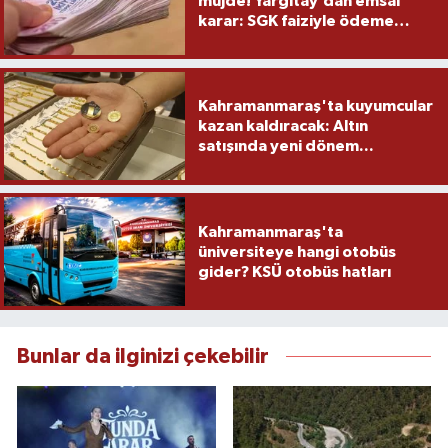
müjde! Yargıtay’dan emsal
karar: SGK faiziyle ödeme
yapacak
Kahramanmaraş'ta kuyumcular
kazan kaldıracak: Altın
satışında yeni dönem...
Kahramanmaraş'ta
üniversiteye hangi otobüs
gider? KSÜ otobüs hatları
Bunlar da ilginizi çekebilir