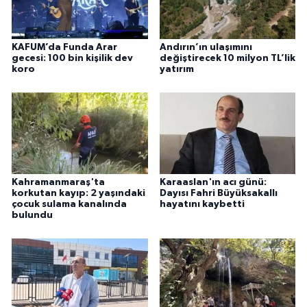
KAFUM’da Funda Arar
Andırın’ın ulaşımını
gecesi: 100 bin kişilik dev
değiştirecek 10 milyon TL’lik
koro
yatırım
Kahramanmaraş'ta
Karaaslan'ın acı günü:
korkutan kayıp: 2 yaşındaki
Dayısı Fahri Büyüksakallı
çocuk sulama kanalında
hayatını kaybetti
bulundu