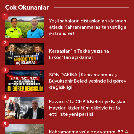
Çok Okunanlar
1
Yeşil sahaların dişi aslanları klasman
atladı: Kahramanmaraş’tan üst lige
iki transfer!
2
Karaaslan'ın Tekke yazısına
Erkoç'tan açıklama!
3
SON DAKİKA | Kahramanmaraş
Büyükşehir Belediyesinde iki görev
değişikliği!
4
Pazarcık'ta CHP’li Belediye Başkanı
Haydar İkizler tüm ekibiyle istifa
etti! İşte yeni partisi
5
Kahramanmaraş'a dev yatırım: 83.4