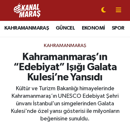
CANLI YAYIN
Kahramanmaraş Nöbetçi Eczaneler
KAHRAMANMARAŞ
GÜNCEL
EKONOMİ
SPOR
KAHRAMANMARAŞ
Kahramanmaraş Hava Durumu
KAHRAMANMARAŞ
GÜNCEL
Kahramanmaraş Namaz Vakitleri
Kahramanmaraş’ın
“Edebiyat” Işığı Galata
SPOR
Kahramanmaraş Trafik Yoğunluk Haritası
Kulesi’ne Yansıdı
SİYASET
Süper Lig Puan Durumu ve Fikstür
Kültür ve Turizm Bakanlığı himayelerinde
Kahramanmaraş’ın UNESCO Edebiyat Şehri
EKONOMİ
Tüm Manşetler
ünvanı İstanbul'un simgelerinden Galata
Kulesi'nde özel yansı gösterisi ile milyonların
GÜNDEM
Son Dakika Haberleri
beğenisine sunuldu.
MAGAZİN
Haber Arşivi