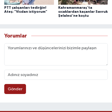
PTT çalışanları tedirğin!
Kahramanmaraş'ta
Ateş: "Vicdan istiyorum"
sıcaklardan kaçanlar Savruk
Şelalesi'ne koştu
Yorumlar
Gönder