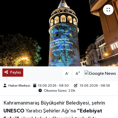
SAĞLIK
EĞİTİM
BÖLGE
KEŞFET
POPÜLER
Paylaş
-
+
A
A
DÜNYA
Haber Merkezi
19.06.2026 - 08:50
19.06.2026 - 08:56
TREND
Okunma Süresi: 2 Dk
Kahramanmaraş Büyükşehir Belediyesi, şehrin
MEDYA
UNESCO
Yaratıcı Şehirler Ağı'na
"Edebiyat
OTOMOTİV