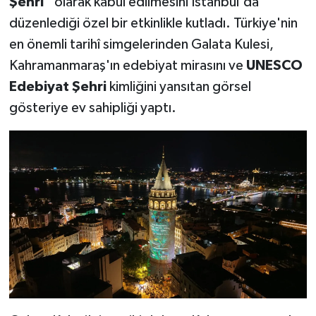
Şehri"
olarak kabul edilmesini İstanbul'da
düzenlediği özel bir etkinlikle kutladı. Türkiye'nin
TEKNOLOJİ
en önemli tarihî simgelerinden Galata Kulesi,
Kahramanmaraş'ın edebiyat mirasını ve
UNESCO
YAŞAM
Edebiyat Şehri
kimliğini yansıtan görsel
KÜLTÜR SANAT
gösteriye ev sahipliği yaptı.