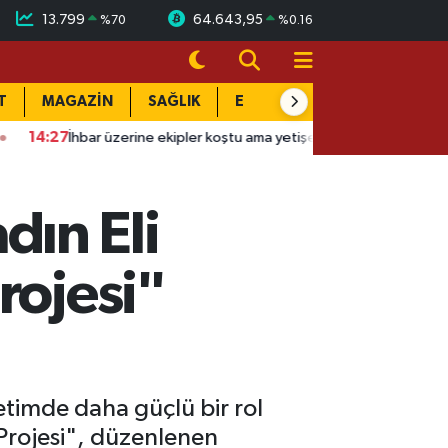
13.799
64.643,95
%
70
%
0.16
T
MAGAZİN
SAĞLIK
EĞİTİM
YAŞAM
DÜN
7
İhbar üzerine ekipler koştu ama yetişemedi
13:37
MSB'den flaş
ın Eli
rojesi"
etimde daha güçlü bir rol
 Projesi", düzenlenen