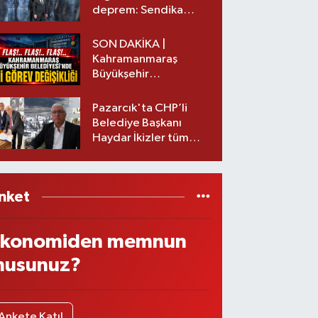
deprem: Sendika
başkanı istifa etti
SON DAKİKA |
Kahramanmaraş
Büyükşehir
Belediyesinde iki
görev değişikliği!
Pazarcık'ta CHP’li
Belediye Başkanı
Haydar İkizler tüm
ekibiyle istifa etti! İşte
yeni partisi
nket
konomiden memnun
usunuz?
Ankete Katıl