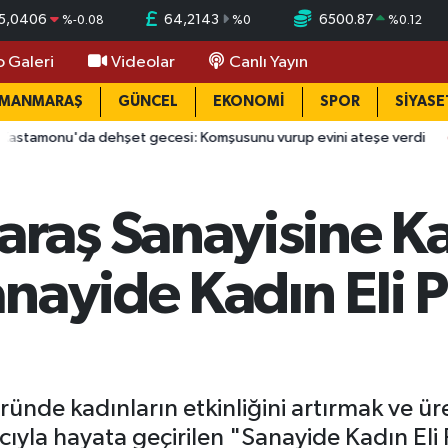
5,0406
64,2143
6500.87
%
-0.08
%
0
%
0.12
o Galeri
Videolar
Canlı Yayın
AMANMARAŞ
GÜNCEL
EKONOMİ
SPOR
SİYASE
'da dehşet gecesi: Komşusunu vurup evini ateşe verdi
14:2
aş Sanayisine Kad
nayide Kadın Eli P
nde kadınların etkinliğini artırmak ve ür
ıyla hayata geçirilen "Sanayide Kadın Eli