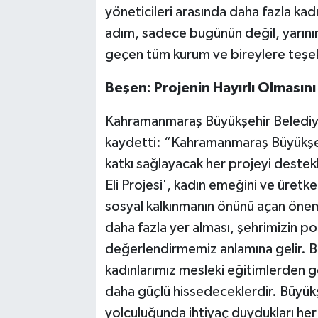
yöneticileri arasında daha fazla kad
adım, sadece bugünün değil, yarının
geçen tüm kurum ve bireylere teşe
Beşen: Projenin Hayırlı Olmasını
Kahramanmaraş Büyükşehir Belediye
kaydetti: “Kahramanmaraş Büyükşehi
katkı sağlayacak her projeyi dest
Eli Projesi', kadın emeğini ve üret
sosyal kalkınmanın önünü açan önemli
daha fazla yer alması, şehrimizin pot
değerlendirmemiz anlamına gelir. B
kadınlarımız mesleki eğitimlerden ge
daha güçlü hissedeceklerdir. Büyükş
yolculuğunda ihtiyaç duydukları he