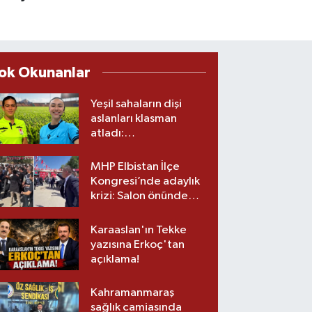
ok Okunanlar
Yeşil sahaların dişi
aslanları klasman
atladı:
Kahramanmaraş’tan
üst lige iki transfer!
MHP Elbistan İlçe
Kongresi’nde adaylık
krizi: Salon önünde
biber gazlı müdahale
Karaaslan'ın Tekke
yazısına Erkoç'tan
açıklama!
Kahramanmaraş
sağlık camiasında