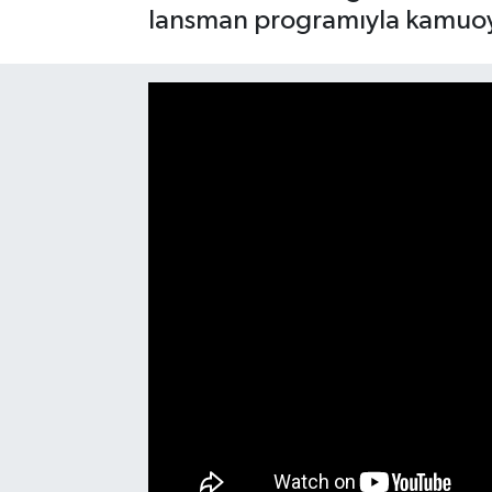
lansman programıyla kamuoyu
SAĞLIK
EĞİTİM
BÖLGE
KEŞFET
POPÜLER
DÜNYA
TREND
MEDYA
OTOMOTİV