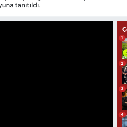
na tanıtıldı.
Ç
1
2
3
4