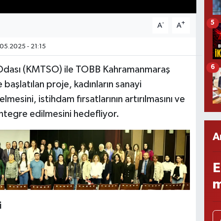
5
-
+
A
A
05.2025 - 21:15
6
 Odası (KMTSO) ile TOBB Kahramanmaraş
e başlatılan proje, kadınların sanayi
esini, istihdam fırsatlarının artırılmasını ve
ntegre edilmesini hedefliyor.
A
E
m
i