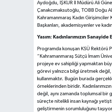
Aydoğdu, İŞKUR İl Müdürü Ali Güner
Çanakcımaksutoğlu, TOBB Doğu Ak
Kahramanmaraş Kadın Girişimciler 
Başkanları, akademisyenler ve kadın g
Yasım: Kadınlarımızın Sanayide E
Programda konuşan KSÜ Rektörü Prof
“Kahramanmaraş Sütçü İmam Üniversi
projeye ev sahipliği yapmaktan büy
görevi yalnızca bilgi üretmek değil
kullanmaktır. Bugün burada gerçekl
örneklerinden biridir. Kadınlarımız
değil, aynı zamanda toplumsal bir g
süreçte nitelikli insan kaynağı yetiş
geliştirmenin sorumluluğunu taşıyor