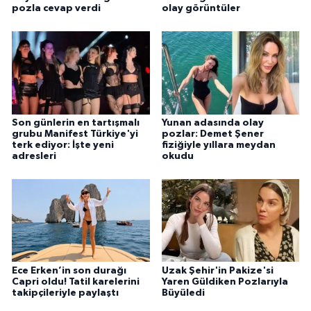
pozla cevap verdi
olay görüntüler
Son günlerin en tartışmalı
Yunan adasında olay
grubu Manifest Türkiye'yi
pozlar: Demet Şener
terk ediyor: İşte yeni
fiziğiyle yıllara meydan
adresleri
okudu
Ece Erken’in son durağı
Uzak Şehir'in Pakize'si
Capri oldu! Tatil karelerini
Yaren Güldiken Pozlarıyla
takipçileriyle paylaştı
Büyüledi