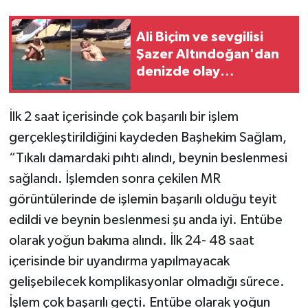
Ali Biçim ve sevgilisi
Şazer Altındoğan'dan
denizde olay
görüntüler
İlk 2 saat içerisinde çok başarılı bir işlem
gerçekleştirildiğini kaydeden Başhekim Sağlam,
“Tıkalı damardaki pıhtı alındı, beynin beslenmesi
sağlandı. İşlemden sonra çekilen MR
görüntülerinde de işlemin başarılı olduğu teyit
edildi ve beynin beslenmesi şu anda iyi. Entübe
olarak yoğun bakıma alındı. İlk 24- 48 saat
içerisinde bir uyandırma yapılmayacak
gelişebilecek komplikasyonlar olmadığı sürece.
İşlem çok başarılı geçti. Entübe olarak yoğun