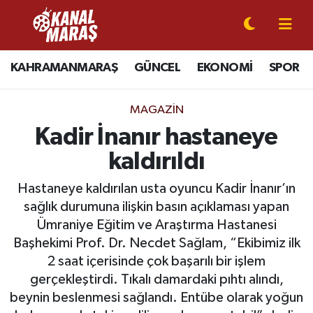
CANLI YAYIN
Kahramanmaraş Nöbetçi Eczaneler
KAHRAMANMARAŞ
GÜNCEL
EKONOMİ
SPOR
KAHRAMANMARAŞ
Kahramanmaraş Hava Durumu
MAGAZİN
GÜNCEL
Kahramanmaraş Namaz Vakitleri
Kadir İnanır hastaneye
kaldırıldı
SPOR
Kahramanmaraş Trafik Yoğunluk Haritası
Hastaneye kaldırılan usta oyuncu Kadir İnanır’ın
SİYASET
Süper Lig Puan Durumu ve Fikstür
sağlık durumuna ilişkin basın açıklaması yapan
Ümraniye Eğitim ve Araştırma Hastanesi
EKONOMİ
Tüm Manşetler
Başhekimi Prof. Dr. Necdet Sağlam, “Ekibimiz ilk
2 saat içerisinde çok başarılı bir işlem
GÜNDEM
Son Dakika Haberleri
gerçekleştirdi. Tıkalı damardaki pıhtı alındı,
beynin beslenmesi sağlandı. Entübe olarak yoğun
MAGAZİN
Haber Arşivi