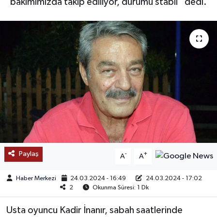
bakımımızda takip ediliyor, durumu stabil” dedi.
SAĞLIK
EĞİTİM
BÖLGE
KEŞFET
POPÜLER
DÜNYA
Paylaş
-
+
A
A
TREND
Haber Merkezi
24.03.2024 - 16:49
24.03.2024 - 17:02
2
Okunma Süresi: 1 Dk
MEDYA
Usta oyuncu Kadir İnanır, sabah saatlerinde
OTOMOTİV