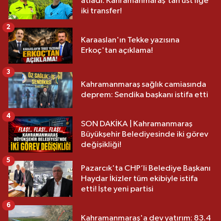
atladı: Kahramanmaraş’tan üst lige
iki transfer!
2
Karaaslan'ın Tekke yazısına
Erkoç'tan açıklama!
3
Kahramanmaraş sağlık camiasında
deprem: Sendika başkanı istifa etti
4
SON DAKİKA | Kahramanmaraş
Büyükşehir Belediyesinde iki görev
değişikliği!
5
Pazarcık'ta CHP’li Belediye Başkanı
Haydar İkizler tüm ekibiyle istifa
etti! İşte yeni partisi
6
Kahramanmaraş'a dev yatırım: 83.4