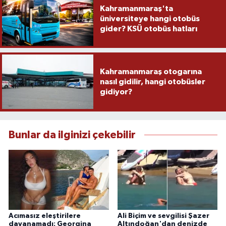
Kahramanmaraş'ta
üniversiteye hangi otobüs
gider? KSÜ otobüs hatları
Kahramanmaraş otogarına
nasıl gidilir, hangi otobüsler
gidiyor?
Bunlar da ilginizi çekebilir
Acımasız eleştirilere
Ali Biçim ve sevgilisi Şazer
dayanamadı: Georgina
Altındoğan'dan denizde