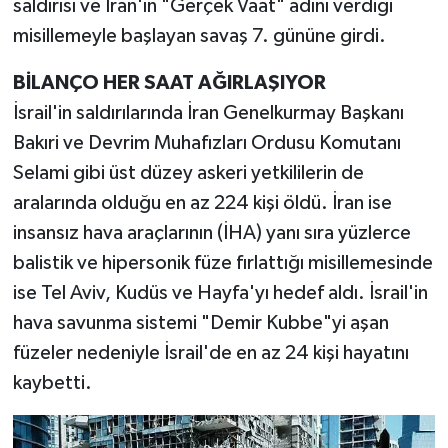
saldırısı ve İran'ın "Gerçek Vaat" adını verdiği
misillemeyle başlayan savaş 7. gününe girdi.
TEKNOLOJİ
BİLANÇO HER SAAT AĞIRLAŞIYOR
YAŞAM
İsrail'in saldırılarında İran Genelkurmay Başkanı
Bakıri ve Devrim Muhafızları Ordusu Komutanı
KÜLTÜR SANAT
Selami gibi üst düzey askeri yetkililerin de
aralarında olduğu en az 224 kişi öldü. İran ise
insansız hava araçlarının (İHA) yanı sıra yüzlerce
balistik ve hipersonik füze fırlattığı misillemesinde
ise Tel Aviv, Kudüs ve Hayfa'yı hedef aldı. İsrail'in
hava savunma sistemi "Demir Kubbe"yi aşan
füzeler nedeniyle İsrail'de en az 24 kişi hayatını
kaybetti.