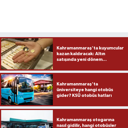
Kahramanmaraş'ta kuyumcular
kazan kaldıracak: Altın
satışında yeni dönem...
Kahramanmaraş'ta
üniversiteye hangi otobüs
gider? KSÜ otobüs hatları
Kahramanmaraş otogarına
nasıl gidilir, hangi otobüsler