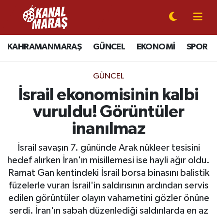
CANLI YAYIN
Kahramanmaraş Nöbetçi Eczaneler
KAHRAMANMARAŞ
GÜNCEL
EKONOMİ
SPOR
KAHRAMANMARAŞ
Kahramanmaraş Hava Durumu
GÜNCEL
GÜNCEL
Kahramanmaraş Namaz Vakitleri
İsrail ekonomisinin kalbi
vuruldu! Görüntüler
SPOR
Kahramanmaraş Trafik Yoğunluk Haritası
inanılmaz
SİYASET
Süper Lig Puan Durumu ve Fikstür
İsrail savaşın 7. gününde Arak nükleer tesisini
hedef alırken İran'ın misillemesi ise hayli ağır oldu.
EKONOMİ
Tüm Manşetler
Ramat Gan kentindeki İsrail borsa binasını balistik
füzelerle vuran İsrail'in saldırısının ardından servis
GÜNDEM
Son Dakika Haberleri
edilen görüntüler olayın vahametini gözler önüne
MAGAZİN
Haber Arşivi
serdi. İran'ın sabah düzenlediği saldırılarda en az