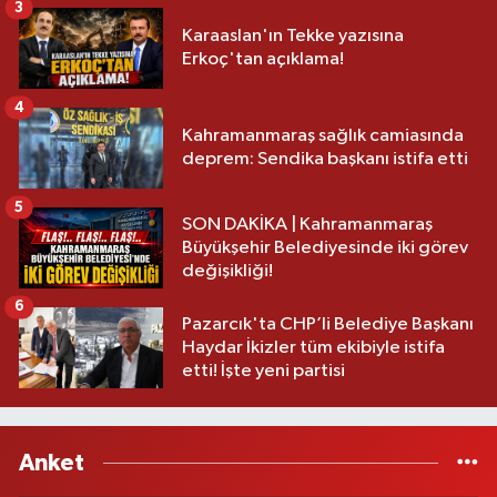
3
Karaaslan'ın Tekke yazısına
Erkoç'tan açıklama!
4
Kahramanmaraş sağlık camiasında
deprem: Sendika başkanı istifa etti
5
SON DAKİKA | Kahramanmaraş
Büyükşehir Belediyesinde iki görev
değişikliği!
6
Pazarcık'ta CHP’li Belediye Başkanı
Haydar İkizler tüm ekibiyle istifa
etti! İşte yeni partisi
Anket