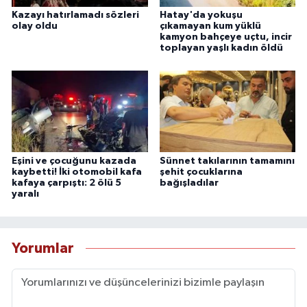
Kazayı hatırlamadı sözleri
Hatay'da yokuşu
olay oldu
çıkamayan kum yüklü
kamyon bahçeye uçtu, incir
toplayan yaşlı kadın öldü
Eşini ve çocuğunu kazada
Sünnet takılarının tamamını
kaybetti! İki otomobil kafa
şehit çocuklarına
kafaya çarpıştı: 2 ölü 5
bağışladılar
yaralı
Yorumlar