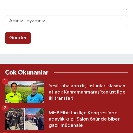
Gönder
Çok Okunanlar
1
Yeşil sahaların dişi aslanları klasman
atladı: Kahramanmaraş’tan üst lige
iki transfer!
2
MHP Elbistan İlçe Kongresi’nde
adaylık krizi: Salon önünde biber
gazlı müdahale