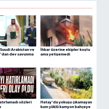
 Suudi Arabistan ve
İhbar üzerine ekipler koştu
n'dan dev savunma
ama yetişemedi
atırlamadı sözleri
Hatay'da yokuşu çıkamayan
u
kum yüklü kamyon bahçeye