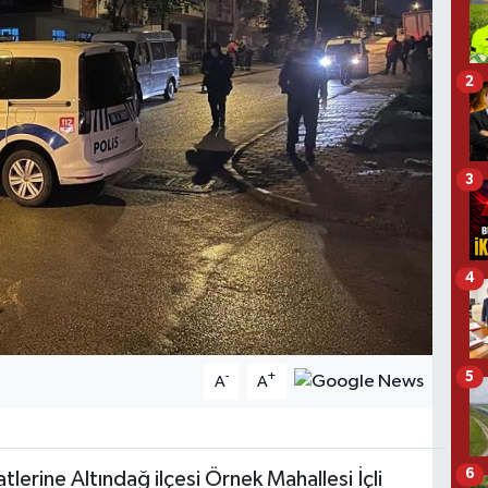
2
3
4
5
-
+
A
A
6
tlerine Altındağ ilçesi Örnek Mahallesi İçli