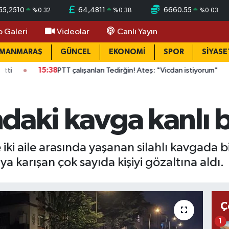
55,2510
64,4811
6660.55
%
0.32
%
0.38
%
0.03
o Galeri
Videolar
Canlı Yayın
AMANMARAŞ
GÜNCEL
EKONOMİ
SPOR
SİYASE
38
PTT çalışanları Tedirğin! Ateş: "Vicdan istiyorum"
14:32
Gazi
ındaki kavga kanlı b
ki aile arasında yaşanan silahlı kavgada bir 
aya karışan çok sayıda kişiyi gözaltına aldı.
Ç
1