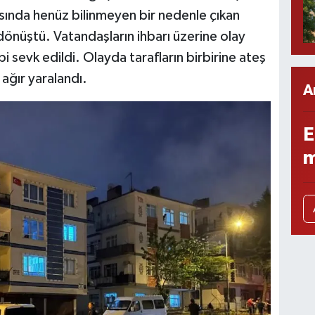
asında henüz bilinmeyen bir nedenle çıkan
dönüştü. Vatandaşların ihbarı üzerine olay
bi sevk edildi. Olayda tarafların birbirine ateş
ğır yaralandı.
A
E
m