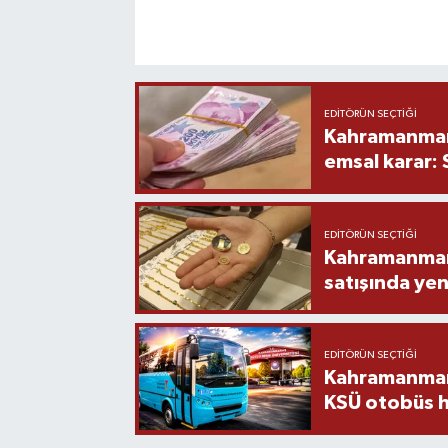
EDITÖRÜN SEÇTIĞI
Kahramanmara
emsal karar:
EDITÖRÜN SEÇTIĞI
Kahramanmara
satışında yen
EDITÖRÜN SEÇTIĞI
Kahramanmara
KSÜ otobüs h