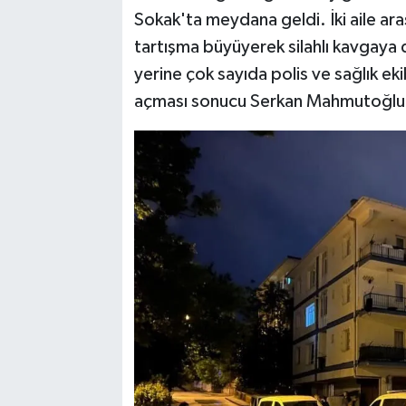
Sokak'ta meydana geldi. İki aile ar
TEKNOLOJİ
tartışma büyüyerek silahlı kavgaya 
yerine çok sayıda polis ve sağlık eki
YAŞAM
açması sonucu Serkan Mahmutoğlu a
KÜLTÜR SANAT