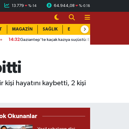
13.779
64.944,08
%
-14
%
-0.18
T
MAGAZİN
SAĞLIK
EĞİTİM
YAŞAM
DÜN
antep'te kaçak kazıya suçüstü: Evin altında çukur açtılar
13:5
itti
kişi hayatını kaybetti, 2 kişi
ok Okunanlar