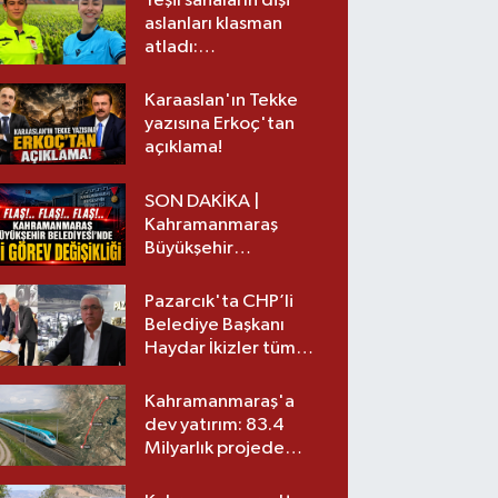
Yeşil sahaların dişi
aslanları klasman
atladı:
Kahramanmaraş’tan
üst lige iki transfer!
Karaaslan'ın Tekke
yazısına Erkoç'tan
açıklama!
SON DAKİKA |
Kahramanmaraş
Büyükşehir
Belediyesinde iki
görev değişikliği!
Pazarcık'ta CHP’li
Belediye Başkanı
Haydar İkizler tüm
ekibiyle istifa etti! İşte
yeni partisi
Kahramanmaraş'a
dev yatırım: 83.4
Milyarlık projede
imzalar atıldı