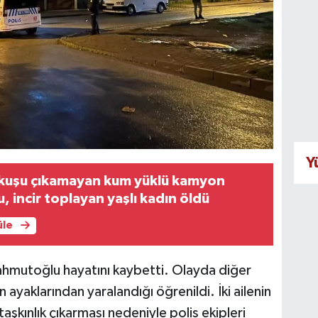
Y
kuşu çıkamayan kum yüklü kamyon
, incir toplayan yaşlı kadın öldü
üle
Mahmutoğlu hayatını kaybetti. Olayda diğer
 ayaklarından yaralandığı öğrenildi. İki ailenin
şkınlık çıkarması nedeniyle polis ekipleri