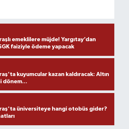
şlı emeklilere müjde! Yargıtay’dan
 SGK faiziyle ödeme yapacak
ş'ta kuyumcular kazan kaldıracak: Altın
i dönem...
ş'ta üniversiteye hangi otobüs gider?
atları