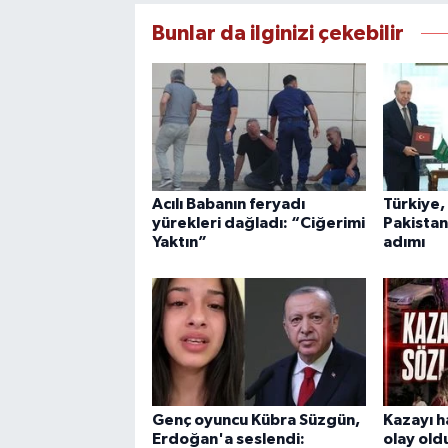
Bunlar da ilginizi çekebilir
Acılı Babanın feryadı
Türkiye,
yürekleri dağladı: “Ciğerimi
Pakista
Yaktın”
adımı
Genç oyuncu Kübra Süzgün,
Kazayı h
Erdoğan'a seslendi:
olay old