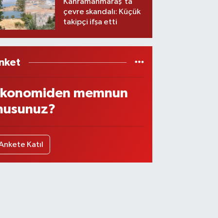
Kahramanmaraş'ta
çevre skandalı: Küçük
takipçi ifşa etti
nket
konomiden memnun
usunuz?
Ankete Katıl