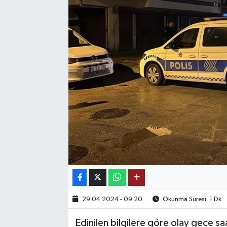
SAĞLIK
EĞİTİM
BÖLGE
KEŞFET
POPÜLER
DÜNYA
TREND
MEDYA
29.04.2024 - 09:20
Okunma Süresi: 1 Dk
Edinilen bilgilere göre olay gece saa
OTOMOTİV