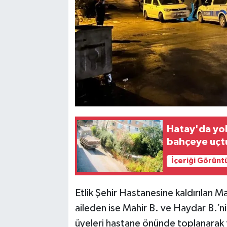
Hatay'da yo
bahçeye uçtu
İçeriği Görünt
Etlik Şehir Hastanesine kaldırılan 
aileden ise Mahir B. ve Haydar B.’nin
üyeleri hastane önünde toplanarak ta