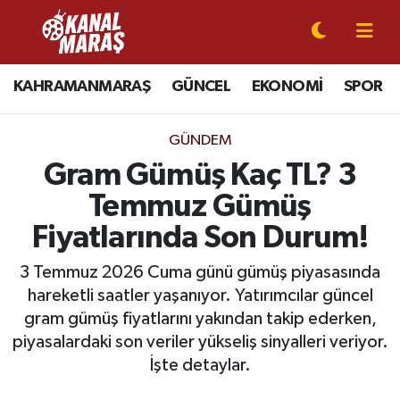
CANLI YAYIN
Kahramanmaraş Nöbetçi Eczaneler
KAHRAMANMARAŞ
GÜNCEL
EKONOMİ
SPOR
KAHRAMANMARAŞ
Kahramanmaraş Hava Durumu
GÜNDEM
GÜNCEL
Kahramanmaraş Namaz Vakitleri
Gram Gümüş Kaç TL? 3
Temmuz Gümüş
SPOR
Kahramanmaraş Trafik Yoğunluk Haritası
Fiyatlarında Son Durum!
SİYASET
Süper Lig Puan Durumu ve Fikstür
3 Temmuz 2026 Cuma günü gümüş piyasasında
hareketli saatler yaşanıyor. Yatırımcılar güncel
EKONOMİ
Tüm Manşetler
gram gümüş fiyatlarını yakından takip ederken,
piyasalardaki son veriler yükseliş sinyalleri veriyor.
GÜNDEM
Son Dakika Haberleri
İşte detaylar.
MAGAZİN
Haber Arşivi