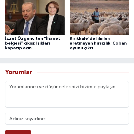
İzzet Özgenç'ten "İhanet
Kırıkkale'de filmleri
belgesi" çıkışı: Işıkları
aratmayan hırsızlık: Çoban
kapatıp açın
oyunu çıktı
Yorumlar