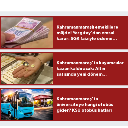
Kahramanmaraşlı emeklilere
müjde! Yargıtay’dan emsal
karar: SGK faiziyle ödeme
yapacak
Kahramanmaraş'ta kuyumcular
kazan kaldıracak: Altın
satışında yeni dönem...
Kahramanmaraş'ta
üniversiteye hangi otobüs
gider? KSÜ otobüs hatları