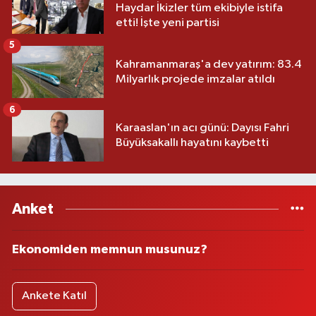
Haydar İkizler tüm ekibiyle istifa
etti! İşte yeni partisi
5
Kahramanmaraş'a dev yatırım: 83.4
Milyarlık projede imzalar atıldı
6
Karaaslan'ın acı günü: Dayısı Fahri
Büyüksakallı hayatını kaybetti
Anket
Ekonomiden memnun musunuz?
Ankete Katıl