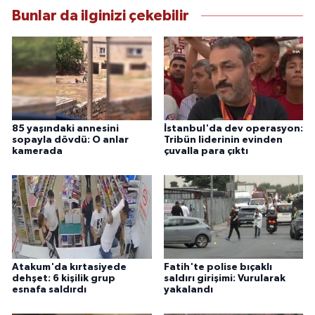
Bunlar da ilginizi çekebilir
85 yaşındaki annesini
İstanbul'da dev operasyon:
sopayla dövdü: O anlar
Tribün liderinin evinden
kamerada
çuvalla para çıktı
Atakum'da kırtasiyede
Fatih'te polise bıçaklı
dehşet: 6 kişilik grup
saldırı girişimi: Vurularak
esnafa saldırdı
yakalandı