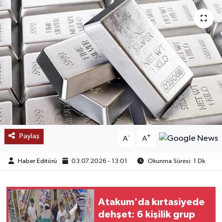
SAĞLIK
EĞİTİM
BÖLGE
KEŞFET
POPÜLER
Paylaş
-
+
A
A
DÜNYA
Haber Editörü
03.07.2026 - 13:01
Okunma Süresi: 1 Dk
TREND
MEDYA
Atakum'da kırtasiyede
dehşet: 6 kişilik grup
OTOMOTİV