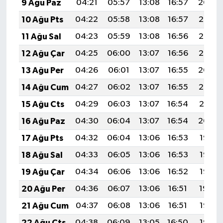
9 Ağu Paz
04:21
05:57
13:08
16:57
20:09
10 Ağu Pts
04:22
05:58
13:08
16:57
20:08
11 Ağu Sal
04:23
05:59
13:08
16:56
20:06
12 Ağu Çar
04:25
06:00
13:07
16:56
20:05
13 Ağu Per
04:26
06:01
13:07
16:55
20:04
14 Ağu Cum
04:27
06:02
13:07
16:55
20:02
15 Ağu Cts
04:29
06:03
13:07
16:54
20:01
16 Ağu Paz
04:30
06:04
13:07
16:54
20:00
17 Ağu Pts
04:32
06:04
13:06
16:53
19:58
18 Ağu Sal
04:33
06:05
13:06
16:53
19:57
19 Ağu Çar
04:34
06:06
13:06
16:52
19:56
20 Ağu Per
04:36
06:07
13:06
16:51
19:54
21 Ağu Cum
04:37
06:08
13:06
16:51
19:53
22 Ağu Cts
04:38
06:09
13:05
16:50
19:52