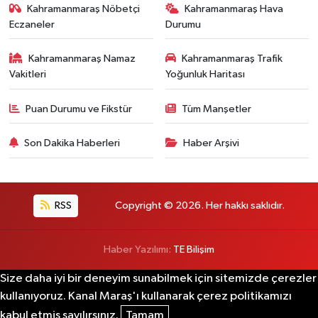
Kahramanmaraş Nöbetçi
Kahramanmaraş Hava
Eczaneler
Durumu
Kahramanmaraş Namaz
Kahramanmaraş Trafik
Vakitleri
Yoğunluk Haritası
Puan Durumu ve Fikstür
Tüm Manşetler
Son Dakika Haberleri
Haber Arşivi
RSS
Copyright © 2026. Her hakkı saklıdır.
Haber Yazılımı:
TE Bilişim
Size daha iyi bir deneyim sunabilmek için sitemizde çerezler
kullanıyoruz. Kanal Maraş'ı kullanarak çerez politikamızı
kabul etmiş sayılırsınız.
Tamam