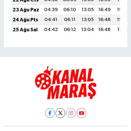
23 Ağu Paz
04:39
06:10
13:05
16:49
19:50
24 Ağu Pts
04:41
06:11
13:05
16:48
19:49
25 Ağu Sal
04:42
06:12
13:04
16:48
19:47