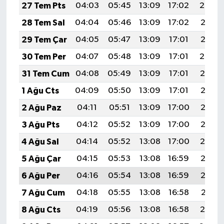
27 Tem Pts
04:03
05:45
13:09
17:02
20:22
28 Tem Sal
04:04
05:46
13:09
17:02
20:21
29 Tem Çar
04:05
05:47
13:09
17:01
20:21
30 Tem Per
04:07
05:48
13:09
17:01
20:20
31 Tem Cum
04:08
05:49
13:09
17:01
20:19
1 Ağu Cts
04:09
05:50
13:09
17:01
20:18
2 Ağu Paz
04:11
05:51
13:09
17:00
20:17
3 Ağu Pts
04:12
05:52
13:09
17:00
20:16
4 Ağu Sal
04:14
05:52
13:08
17:00
20:14
5 Ağu Çar
04:15
05:53
13:08
16:59
20:13
6 Ağu Per
04:16
05:54
13:08
16:59
20:12
7 Ağu Cum
04:18
05:55
13:08
16:58
20:11
8 Ağu Cts
04:19
05:56
13:08
16:58
20:10