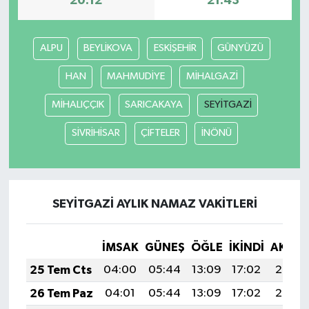
20:12
21:43
TEKNOLOJİ
ALPU
BEYLİKOVA
ESKİŞEHİR
GÜNYÜZÜ
YAŞAM
HAN
MAHMUDİYE
MİHALGAZİ
KÜLTÜR SANAT
MİHALIÇÇIK
SARICAKAYA
SEYİTGAZİ
SİVRİHİSAR
ÇİFTELER
İNÖNÜ
SEYİTGAZİ AYLIK NAMAZ VAKITLERI
İMSAK
GÜNEŞ
ÖĞLE
İKINDI
AKŞA
25 Tem Cts
04:00
05:44
13:09
17:02
20:24
26 Tem Paz
04:01
05:44
13:09
17:02
20:23