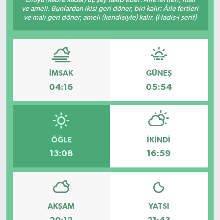
ve ameli. Bunlardan ikisi geri döner, biri kalır: Âile fertleri
SAĞLIK
ve malı geri döner, ameli (kendisiyle) kalır. (Hadis-i şerif)
EĞİTİM
BÖLGE
İMSAK
GÜNEŞ
04:16
05:54
KEŞFET
POPÜLER
ÖĞLE
İKINDI
DÜNYA
13:08
16:59
TREND
MEDYA
AKŞAM
YATSI
OTOMOTİV