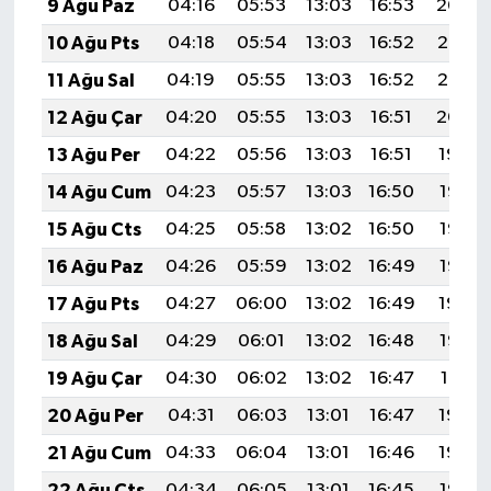
9 Ağu Paz
04:16
05:53
13:03
16:53
20:04
10 Ağu Pts
04:18
05:54
13:03
16:52
20:03
11 Ağu Sal
04:19
05:55
13:03
16:52
20:02
12 Ağu Çar
04:20
05:55
13:03
16:51
20:00
13 Ağu Per
04:22
05:56
13:03
16:51
19:59
14 Ağu Cum
04:23
05:57
13:03
16:50
19:58
15 Ağu Cts
04:25
05:58
13:02
16:50
19:57
16 Ağu Paz
04:26
05:59
13:02
16:49
19:55
17 Ağu Pts
04:27
06:00
13:02
16:49
19:54
18 Ağu Sal
04:29
06:01
13:02
16:48
19:53
19 Ağu Çar
04:30
06:02
13:02
16:47
19:51
20 Ağu Per
04:31
06:03
13:01
16:47
19:50
21 Ağu Cum
04:33
06:04
13:01
16:46
19:48
22 Ağu Cts
04:34
06:05
13:01
16:45
19:47