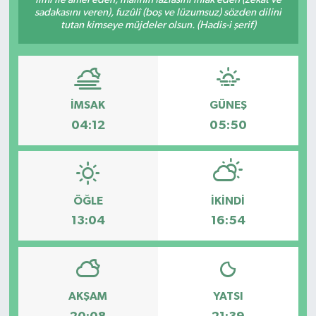
sadakasını veren), fuzûlî (boş ve lüzumsuz) sözden dilini
SAĞLIK
tutan kimseye müjdeler olsun. (Hadis-i şerif)
EĞİTİM
BÖLGE
İMSAK
GÜNEŞ
04:12
05:50
KEŞFET
POPÜLER
ÖĞLE
İKINDI
DÜNYA
13:04
16:54
TREND
MEDYA
AKŞAM
YATSI
OTOMOTİV