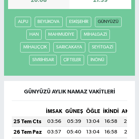
20:08
21:39
TEKNOLOJİ
ALPU
BEYLİKOVA
ESKİŞEHİR
GÜNYÜZÜ
YAŞAM
HAN
MAHMUDİYE
MİHALGAZİ
KÜLTÜR SANAT
MİHALIÇÇIK
SARICAKAYA
SEYİTGAZİ
SİVRİHİSAR
ÇİFTELER
İNÖNÜ
GÜNYÜZÜ AYLIK NAMAZ VAKITLERI
İMSAK
GÜNEŞ
ÖĞLE
İKINDI
AKŞA
25 Tem Cts
03:56
05:39
13:04
16:58
20:20
26 Tem Paz
03:57
05:40
13:04
16:58
20:19