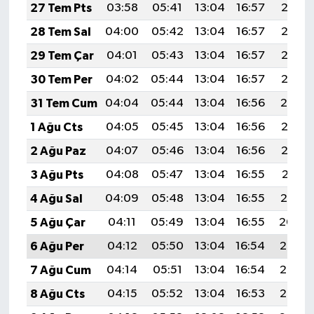
27 Tem Pts
03:58
05:41
13:04
16:57
20:18
28 Tem Sal
04:00
05:42
13:04
16:57
20:17
29 Tem Çar
04:01
05:43
13:04
16:57
20:16
30 Tem Per
04:02
05:44
13:04
16:57
20:15
31 Tem Cum
04:04
05:44
13:04
16:56
20:14
1 Ağu Cts
04:05
05:45
13:04
16:56
20:13
2 Ağu Paz
04:07
05:46
13:04
16:56
20:12
3 Ağu Pts
04:08
05:47
13:04
16:55
20:11
4 Ağu Sal
04:09
05:48
13:04
16:55
20:10
5 Ağu Çar
04:11
05:49
13:04
16:55
20:09
6 Ağu Per
04:12
05:50
13:04
16:54
20:08
7 Ağu Cum
04:14
05:51
13:04
16:54
20:06
8 Ağu Cts
04:15
05:52
13:04
16:53
20:05