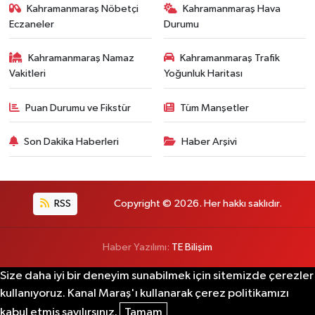
Kahramanmaraş Nöbetçi
Kahramanmaraş Hava
Eczaneler
Durumu
Kahramanmaraş Namaz
Kahramanmaraş Trafik
Vakitleri
Yoğunluk Haritası
Puan Durumu ve Fikstür
Tüm Manşetler
Son Dakika Haberleri
Haber Arşivi
RSS
Copyright © 2026. Her hakkı saklıdır.
Haber Yazılımı:
TE Bilişim
Size daha iyi bir deneyim sunabilmek için sitemizde çerezler
kullanıyoruz. Kanal Maraş'ı kullanarak çerez politikamızı
kabul etmiş sayılırsınız.
Tamam