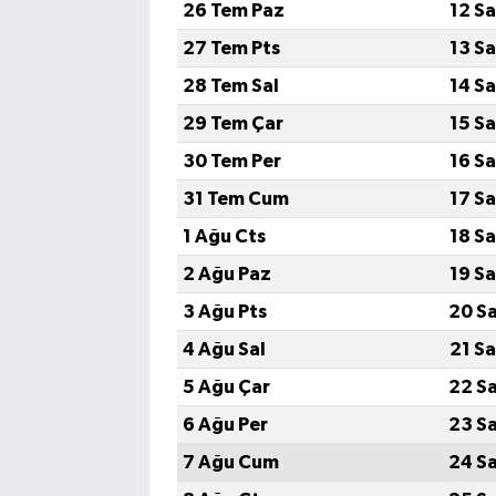
26 Tem Paz
12 S
27 Tem Pts
13 S
TEKNOLOJİ
28 Tem Sal
14 S
YAŞAM
29 Tem Çar
15 S
30 Tem Per
16 S
KÜLTÜR SANAT
31 Tem Cum
17 S
1 Ağu Cts
18 S
2 Ağu Paz
19 S
3 Ağu Pts
20 S
4 Ağu Sal
21 S
5 Ağu Çar
22 S
6 Ağu Per
23 S
7 Ağu Cum
24 S