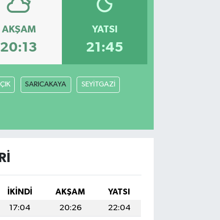
AKŞAM
YATSI
20:13
21:45
ÇIK
SARICAKAYA
SEYİTGAZİ
RI
İKINDI
AKŞAM
YATSI
17:04
20:26
22:04