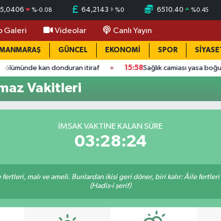
5,0406
64,2143
6510.40
%
-0.08
%
0
%
0.45
o Galeri
Videolar
Canlı Yayın
AMANMARAŞ
GÜNCEL
EKONOMİ
SPOR
SİYASE
kan donduran itiraf
15:58
Sağlık camiası yasa boğuldu: Kahra
maz Vakitleri
İMSAK VAKTINE KALAN SÜRE
03:28:23
ertleri, malı ve ameli. Bunlardan ikisi geri döner, biri kalır: Âile fertleri
(Hadis-i şerif)