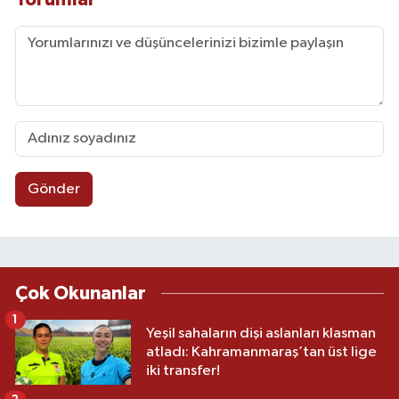
Gönder
Çok Okunanlar
1
Yeşil sahaların dişi aslanları klasman
atladı: Kahramanmaraş’tan üst lige
iki transfer!