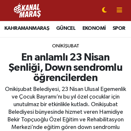
CANLI YAYIN
Kahramanmaraş Nöbetçi Eczaneler
KAHRAMANMARAŞ
GÜNCEL
EKONOMİ
SPOR
KAHRAMANMARAŞ
Kahramanmaraş Hava Durumu
ONİKİŞUBAT
GÜNCEL
Kahramanmaraş Namaz Vakitleri
En anlamlı 23 Nisan
Şenliği, Down sendromlu
SPOR
Kahramanmaraş Trafik Yoğunluk Haritası
öğrencilerden
SİYASET
Süper Lig Puan Durumu ve Fikstür
Onikişubat Belediyesi, 23 Nisan Ulusal Egemenlik
ve Çocuk Bayramı’nı bu yıl özel çocuklar için
EKONOMİ
Tüm Manşetler
unutulmaz bir etkinlikle kutladı. Onikişubat
Belediyesi bünyesinde hizmet veren Hamidiye
GÜNDEM
Son Dakika Haberleri
Bekir Topçuoğlu Özel Eğitim ve Rehabilitasyon
MAGAZİN
Haber Arşivi
Merkezi’nde eğitim gören down sendromlu