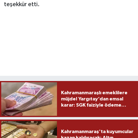
teşekkür etti.
Kahramanmaraşlı emeklilere
müjde! Yargıtay’dan emsal
karar: SGK faiziyle ödeme
yapacak
Kahramanmaraş'ta kuyumcular
kazan kaldıracak: Altın