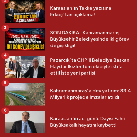
2
Karaaslan'ın Tekke yazısına
Erkoç'tan açıklama!
3
SON DAKİKA | Kahramanmaraş
Büyükşehir Belediyesinde iki görev
değişikliği!
4
Pazarcık'ta CHP’li Belediye Başkanı
Haydar İkizler tüm ekibiyle istifa
etti! İşte yeni partisi
5
Kahramanmaraş'a dev yatırım: 83.4
Milyarlık projede imzalar atıldı
6
Karaaslan'ın acı günü: Dayısı Fahri
Büyüksakallı hayatını kaybetti