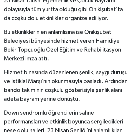
23 Nisan Ulusal Egemenlik ve Çocuk Bayramı
dolayısıyla tüm yurtta olduğu gibi Onikişubat’ta
TEKNOLOJİ
da coşku dolu etkinlikler organize ediliyor.
YAŞAM
Bu etkinliklerin en anlamlısına ise Onikişubat
Belediyesi bünyesinde hizmet veren Hamidiye
KÜLTÜR SANAT
Bekir Topçuoğlu Özel Eğitim ve Rehabilitasyon
Merkezi imza attı.
Hizmet binasında düzenlenen şenlik, saygı duruşu
ve İstiklal Marşı’nın okunmasıyla başladı. Ardından
bando takımının coşkulu gösterisiyle şenlik alanı
adeta bayram yerine dönüştü.
Down sendromlu öğrencilerin sahne
performansları ve etkinlik boyunca sergiledikleri
neşe dolu halleri, 23 Nisan Şenliği’ni anlamlı kılan