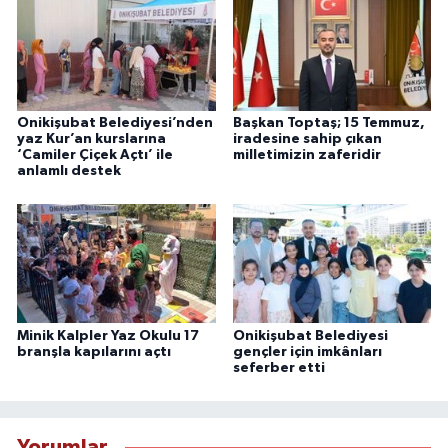
Onikişubat Belediyesi’nden
Başkan Toptaş; 15 Temmuz,
yaz Kur’an kurslarına
iradesine sahip çıkan
‘Camiler Çiçek Açtı’ ile
milletimizin zaferidir
anlamlı destek
Minik Kalpler Yaz Okulu 17
Onikişubat Belediyesi
branşla kapılarını açtı
gençler için imkânları
seferber etti
Yorumlar