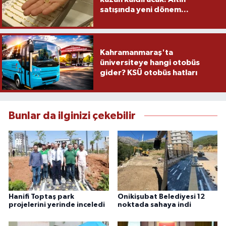
satışında yeni dönem...
Kahramanmaraş'ta
üniversiteye hangi otobüs
gider? KSÜ otobüs hatları
Bunlar da ilginizi çekebilir
Hanifi Toptaş park
Onikişubat Belediyesi 12
projelerini yerinde inceledi
noktada sahaya indi