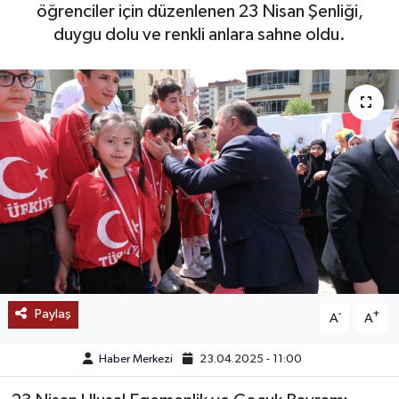
öğrenciler için düzenlenen 23 Nisan Şenliği,
SAĞLIK
duygu dolu ve renkli anlara sahne oldu.
EĞİTİM
BÖLGE
KEŞFET
POPÜLER
DÜNYA
TREND
Paylaş
-
+
A
A
MEDYA
Haber Merkezi
23.04.2025 - 11:00
OTOMOTİV