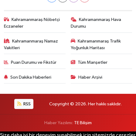
Kahramanmaraş Nöbetçi
Kahramanmaraş Hava
Eczaneler
Durumu
Kahramanmaraş Namaz
Kahramanmaraş Trafik
Vakitleri
Yoğunluk Haritası
Puan Durumu ve Fikstür
Tüm Manşetler
Son Dakika Haberleri
Haber Arşivi
RSS
Copyright © 2026. Her hakkı saklıdır.
Haber Yazılımı:
TE Bilişim
Size daha iyi bir deneyim sunabilmek için sitemizde çerezler