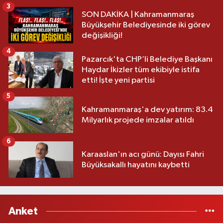
3
SON DAKİKA | Kahramanmaraş
Büyükşehir Belediyesinde iki görev
değişikliği!
4
Pazarcık'ta CHP’li Belediye Başkanı
Haydar İkizler tüm ekibiyle istifa
etti! İşte yeni partisi
5
Kahramanmaraş'a dev yatırım: 83.4
Milyarlık projede imzalar atıldı
6
Karaaslan'ın acı günü: Dayısı Fahri
Büyüksakallı hayatını kaybetti
Anket