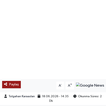
SAĞLIK
EĞİTİM
BÖLGE
KEŞFET
POPÜLER
DÜNYA
TREND
Paylaş
-
+
A
A
MEDYA
Tolgahan Karaaslan
18.06.2026 - 14:35
Okunma Süresi: 2
Dk
OTOMOTİV