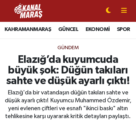
CANLI YAYIN
Kahramanmaraş Nöbetçi Eczaneler
KAHRAMANMARAŞ
GÜNCEL
EKONOMİ
SPOR
KAHRAMANMARAŞ
Kahramanmaraş Hava Durumu
GÜNDEM
GÜNCEL
Kahramanmaraş Namaz Vakitleri
Elazığ’da kuyumcuda
büyük şok: Düğün takıları
SPOR
Kahramanmaraş Trafik Yoğunluk Haritası
sahte ve düşük ayarlı çıktı!
SİYASET
Süper Lig Puan Durumu ve Fikstür
Elazığ'da bir vatandaşın düğün takıları sahte ve
düşük ayarlı çıktı! Kuyumcu Muhammed Özdemir,
EKONOMİ
Tüm Manşetler
yeni evlenen çiftleri ve esnafı "ikinci baskı" altın
tehlikesine karşı uyararak kritik detayları paylaştı.
GÜNDEM
Son Dakika Haberleri
MAGAZİN
Haber Arşivi