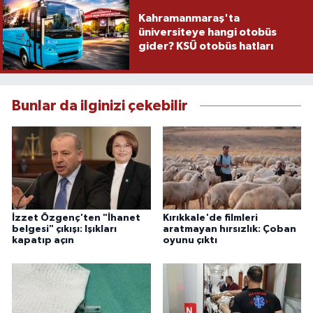
Kahramanmaraş'ta
üniversiteye hangi otobüs
gider? KSÜ otobüs hatları
Bunlar da ilginizi çekebilir
İzzet Özgenç'ten "İhanet
Kırıkkale'de filmleri
belgesi" çıkışı: Işıkları
aratmayan hırsızlık: Çoban
kapatıp açın
oyunu çıktı