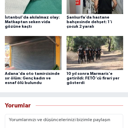
İstanbul'da akılalmaz olay:
Şanlıurfa’da hastane
Matkaptan seken vida
bahçesinde dehşet: 1'i
gözüne kaçtı
çocuk 2 yaralı
Adana'da oto tamircisinde
10 yıl sonra Marmaris'e
sır ölüm: Genç kadın ve
getirildi: FETÖ'cü firari yer
esnaf ölü bulundu
gösterdi
Yorumlar