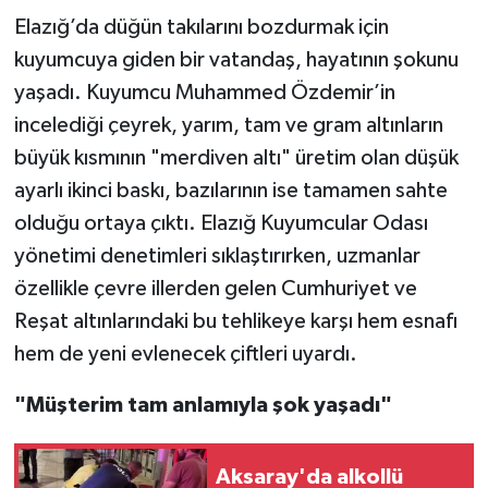
Elazığ’da düğün takılarını bozdurmak için
TEKNOLOJİ
kuyumcuya giden bir vatandaş, hayatının şokunu
yaşadı. Kuyumcu Muhammed Özdemir’in
YAŞAM
incelediği çeyrek, yarım, tam ve gram altınların
büyük kısmının "merdiven altı" üretim olan düşük
KÜLTÜR SANAT
ayarlı ikinci baskı, bazılarının ise tamamen sahte
olduğu ortaya çıktı. Elazığ Kuyumcular Odası
yönetimi denetimleri sıklaştırırken, uzmanlar
özellikle çevre illerden gelen Cumhuriyet ve
Reşat altınlarındaki bu tehlikeye karşı hem esnafı
hem de yeni evlenecek çiftleri uyardı.
"Müşterim tam anlamıyla şok yaşadı"
Aksaray'da alkollü