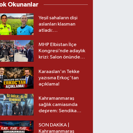
ok Okunanlar
Yeşil sahaların dişi
aslanları klasman
atladı:
Kahramanmaraş’tan
üst lige iki transfer!
MHP Elbistan İlçe
Kongresi’nde adaylık
krizi: Salon önünde
biber gazlı müdahale
Karaaslan'ın Tekke
yazısına Erkoç'tan
açıklama!
Kahramanmaraş
sağlık camiasında
deprem: Sendika
başkanı istifa etti
SON DAKİKA |
Kahramanmaraş