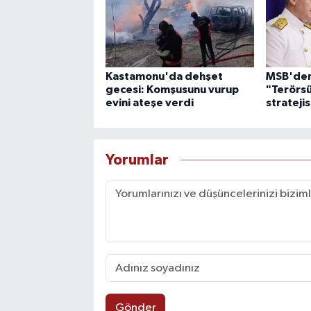
Kastamonu'da dehşet
MSB'den 
gecesi: Komşusunu vurup
"Terörsü
evini ateşe verdi
stratejis
Yorumlar
Gönder