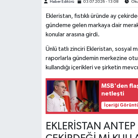
Haber Editörü
03.07.2026 - 13:08
Okun
TEKNOLOJİ
Ekleristan, fıstıklı üründe ay çekirdeğ
gündeme gelen markaya dair merak ed
YAŞAM
konular arasına girdi.
KÜLTÜR SANAT
Ünlü tatlı zinciri Ekleristan, sosyal
raporlarla gündemin merkezine otur
kullandığı içerikleri ve şirketin me
MSB'den flaş
netleşti
İçeriği Görünt
EKLERİSTAN ANTEP F