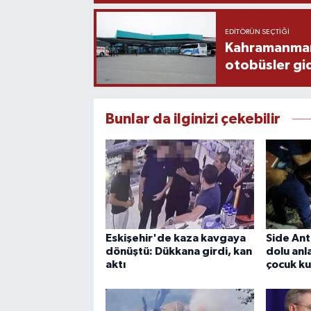
EDITÖRÜN SEÇTIĞI
Kahramanmaraş
otobüsler gi
Bunlar da ilginizi çekebilir
Eskişehir'de kaza kavgaya
Side Ant
dönüştü: Dükkana girdi, kan
dolu anl
aktı
çocuk k