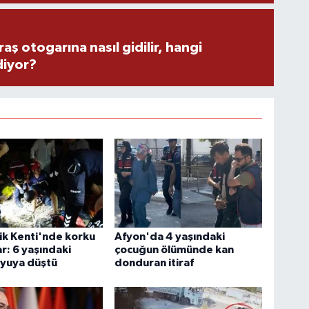
 otogarına nasıl gidilir, hangi
diyor?
ik Kenti'nde korku
Afyon'da 4 yaşındaki
ar: 6 yaşındaki
çocuğun ölümünde kan
uyuya düştü
donduran itiraf