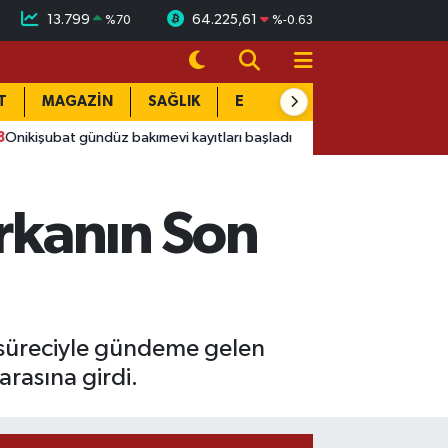
13.799
64.225,61
%
70
%
-0.63
T
MAGAZİN
SAĞLIK
EĞİTİM
YAŞAM
DÜN
ündüz bakımevi kayıtları başladı
16:55
Afyon'da 4 yaşındaki ç
arkanın Son
las süreciyle gündeme gelen
arasına girdi.