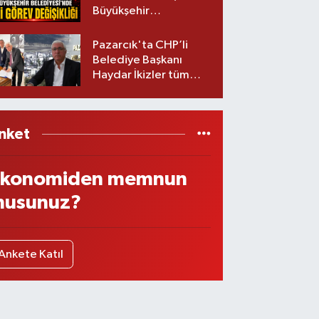
Büyükşehir
Belediyesinde iki
görev değişikliği!
Pazarcık'ta CHP’li
Belediye Başkanı
Haydar İkizler tüm
ekibiyle istifa etti! İşte
yeni partisi
nket
konomiden memnun
usunuz?
Ankete Katıl