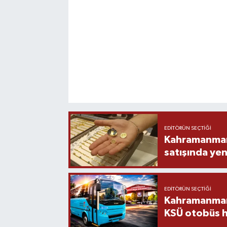
EDITÖRÜN SEÇTIĞI
Kahramanmara
satışında yen
EDITÖRÜN SEÇTIĞI
Kahramanmara
KSÜ otobüs h