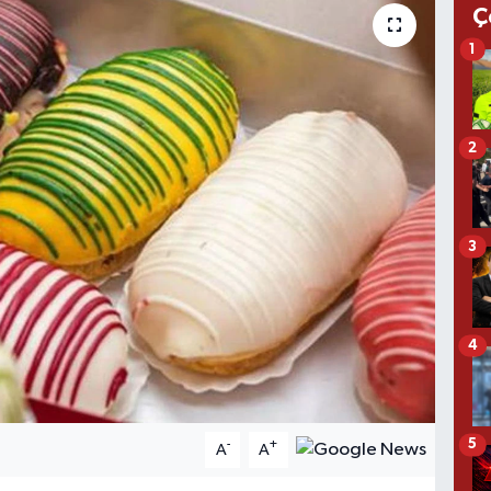
Ç
1
2
3
4
5
-
+
A
A