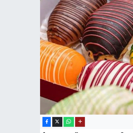
SAĞLIK
EĞİTİM
BÖLGE
KEŞFET
POPÜLER
DÜNYA
TREND
MEDYA
OTOMOTİV