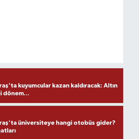
ş'ta kuyumcular kazan kaldıracak: Altın
i dönem...
ş'ta üniversiteye hangi otobüs gider?
atları