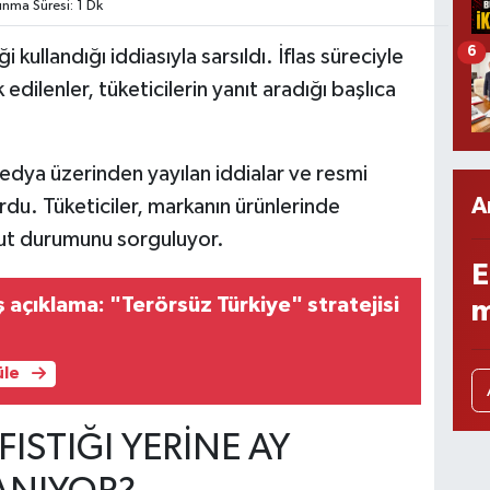
ma Süresi: 1 Dk
6
i kullandığı iddiasıyla sarsıldı. İflas süreciyle
ilenler, tüketicilerin yanıt aradığı başlıca
 medya üzerinden yayılan iddialar ve resmi
A
du. Tüketiciler, markanın ürünlerinde
vcut durumunu sorguluyor.
E
 açıklama: "Terörsüz Türkiye" stratejisi
m
üle
ISTIĞI YERİNE AY