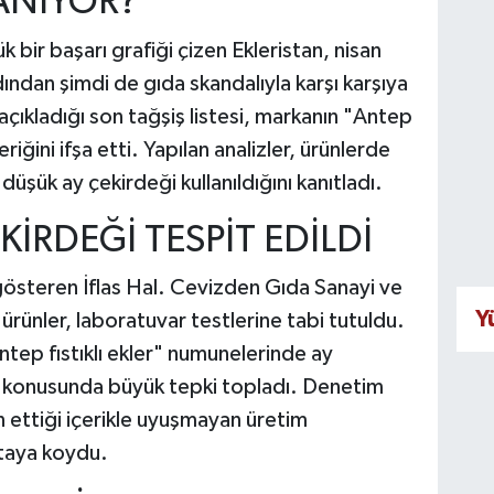
ANIYOR?
 bir başarı grafiği çizen Ekleristan, nisan
rdından şimdi de gıda skandalıyla karşı karşıya
açıkladığı son tağşiş listesi, markanın "Antep
çeriğini ifşa etti. Yapılan analizler, ürünlerde
düşük ay çekirdeği kullanıldığını kanıtladı.
EKİRDEĞİ TESPİT EDİLDİ
 gösteren İflas Hal. Cevizden Gıda Sanayi ve
Y
 ürünler, laboratuvar testlerine tabi tutuldu.
ntep fıstıklı ekler" numunelerinde ay
i konusunda büyük tepki topladı. Denetim
n ettiği içerikle uyuşmayan üretim
rtaya koydu.