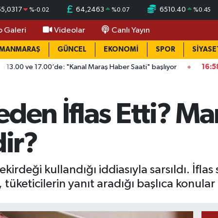
55,0317
64,2463
6510.40
%
-0.02
%
0.07
%
0.45
o Galeri
Videolar
Canlı Yayın
AMANMARAŞ
GÜNCEL
EKONOMİ
SPOR
SİYASE
7.00’de: "Kanal Maraş Haber Saati" başlıyor
16:58
Onikişubat g
eden İflas Etti? M
ir?
çekirdeği kullandığı iddiasıyla sarsıldı. İf
tüketicilerin yanıt aradığı başlıca konular 