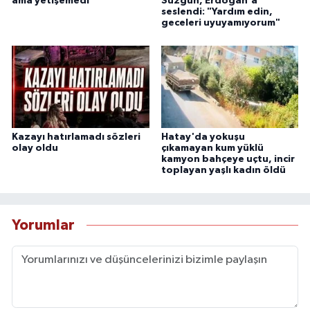
ama yetişemedi
Süzgün, Erdoğan'a
seslendi: "Yardım edin,
geceleri uyuyamıyorum"
Kazayı hatırlamadı sözleri
Hatay'da yokuşu
olay oldu
çıkamayan kum yüklü
kamyon bahçeye uçtu, incir
toplayan yaşlı kadın öldü
Yorumlar