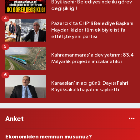
Büyükşehir Belediyesinde iki görev
değişikliği!
4
Pazarcık'ta CHP’li Belediye Başkanı
Haydar İkizler tüm ekibiyle istifa
etti! İşte yeni partisi
5
Kahramanmaraş'a dev yatırım: 83.4
Milyarlık projede imzalar atıldı
6
Karaaslan'ın acı günü: Dayısı Fahri
Büyüksakallı hayatını kaybetti
Anket
Ekonomiden memnun musunuz?