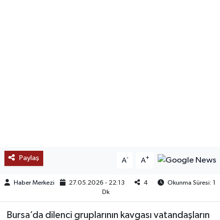
SAĞLIK
EĞİTİM
BÖLGE
KEŞFET
POPÜLER
DÜNYA
Paylaş
-
+
A
A
TREND
Haber Merkezi
27.05.2026 - 22:13
4
Okunma Süresi: 1
MEDYA
Dk
Bursa’da dilenci gruplarının kavgası vatandaşların
OTOMOTİV