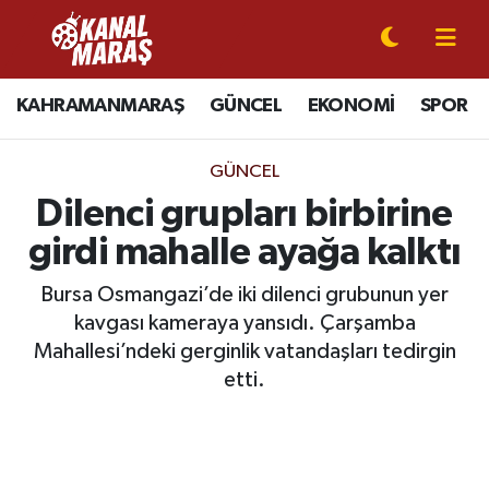
CANLI YAYIN
Kahramanmaraş Nöbetçi Eczaneler
KAHRAMANMARAŞ
GÜNCEL
EKONOMİ
SPOR
KAHRAMANMARAŞ
Kahramanmaraş Hava Durumu
GÜNCEL
GÜNCEL
Kahramanmaraş Namaz Vakitleri
Dilenci grupları birbirine
girdi mahalle ayağa kalktı
SPOR
Kahramanmaraş Trafik Yoğunluk Haritası
Bursa Osmangazi’de iki dilenci grubunun yer
SİYASET
Süper Lig Puan Durumu ve Fikstür
kavgası kameraya yansıdı. Çarşamba
Mahallesi’ndeki gerginlik vatandaşları tedirgin
EKONOMİ
Tüm Manşetler
etti.
GÜNDEM
Son Dakika Haberleri
MAGAZİN
Haber Arşivi