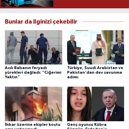
Bunlar da ilginizi çekebilir
Acılı Babanın feryadı
Türkiye, Suudi Arabistan ve
yürekleri dağladı: “Ciğerimi
Pakistan'dan dev savunma
Yaktın”
adımı
İhbar üzerine ekipler koştu
Genç oyuncu Kübra