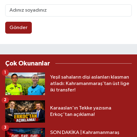
Gönder
Çok Okunanlar
1
Yeşil sahaların dişi aslanları klasman
atladı: Kahramanmaraş’tan üst lige
iki transfer!
2
Karaaslan'ın Tekke yazısına
Erkoç'tan açıklama!
3
SON DAKİKA | Kahramanmaraş