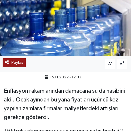
SAĞLIK
EĞİTİM
BÖLGE
KEŞFET
Paylaş
-
+
A
A
POPÜLER
15.11.2022 - 12:33
DÜNYA
Enflasyon rakamlarından damacana su da nasibini
aldı. Ocak ayından bu yana fiyatları üçüncü kez
TREND
yapılan zamlara firmalar maliyetlerdeki artışları
MEDYA
gerekçe gösterdi.
OTOMOTİV