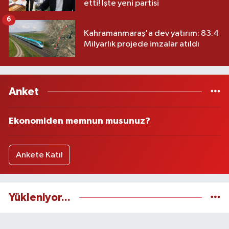
etti! İşte yeni partisi
6
Kahramanmaraş'a dev yatırım: 83.4
Milyarlık projede imzalar atıldı
Anket
Ekonomiden memnun musunuz?
Ankete Katıl
Yükleniyor...