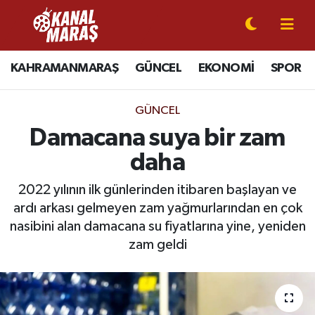
CANLI YAYIN
Kahramanmaraş Nöbetçi Eczaneler
KAHRAMANMARAŞ
GÜNCEL
EKONOMİ
SPOR
KAHRAMANMARAŞ
Kahramanmaraş Hava Durumu
GÜNCEL
GÜNCEL
Kahramanmaraş Namaz Vakitleri
Damacana suya bir zam
daha
SPOR
Kahramanmaraş Trafik Yoğunluk Haritası
2022 yılının ilk günlerinden itibaren başlayan ve
SİYASET
Süper Lig Puan Durumu ve Fikstür
ardı arkası gelmeyen zam yağmurlarından en çok
nasibini alan damacana su fiyatlarına yine, yeniden
EKONOMİ
Tüm Manşetler
zam geldi
GÜNDEM
Son Dakika Haberleri
MAGAZİN
Haber Arşivi