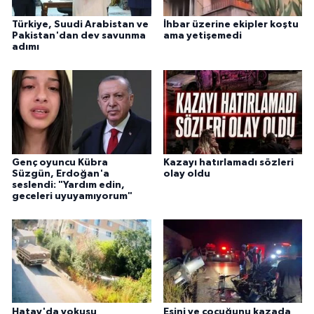
Türkiye, Suudi Arabistan ve
İhbar üzerine ekipler koştu
Pakistan'dan dev savunma
ama yetişemedi
adımı
Genç oyuncu Kübra
Kazayı hatırlamadı sözleri
Süzgün, Erdoğan'a
olay oldu
seslendi: "Yardım edin,
geceleri uyuyamıyorum"
Hatay'da yokuşu
Eşini ve çocuğunu kazada