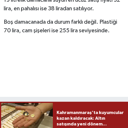
19 litrelik damacana suyun en ucuz satış fiyatı 32
lira, en pahalısı ise 38 liradan satılıyor.
TEKNOLOJİ
Boş damacanada da durum farklı değil. Plastiği
YAŞAM
70 lira, cam şişeleri ise 255 lira seviyesinde.
KÜLTÜR SANAT
Kahramanmaraş'ta kuyumcular
kazan kaldıracak: Altın
satışında yeni dönem...