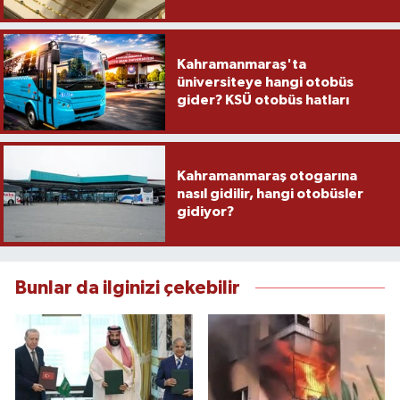
Kahramanmaraş'ta
üniversiteye hangi otobüs
gider? KSÜ otobüs hatları
Kahramanmaraş otogarına
nasıl gidilir, hangi otobüsler
gidiyor?
Bunlar da ilginizi çekebilir