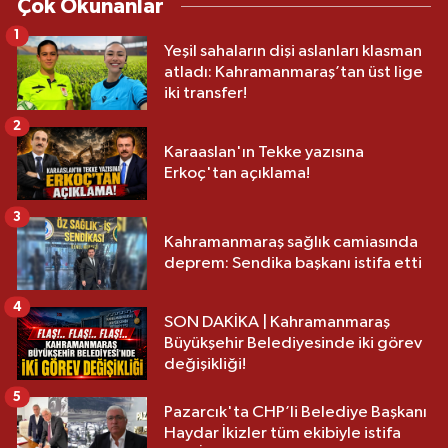
Çok Okunanlar
1
Yeşil sahaların dişi aslanları klasman
atladı: Kahramanmaraş’tan üst lige
iki transfer!
2
Karaaslan'ın Tekke yazısına
Erkoç'tan açıklama!
3
Kahramanmaraş sağlık camiasında
deprem: Sendika başkanı istifa etti
4
SON DAKİKA | Kahramanmaraş
Büyükşehir Belediyesinde iki görev
değişikliği!
5
Pazarcık'ta CHP’li Belediye Başkanı
Haydar İkizler tüm ekibiyle istifa