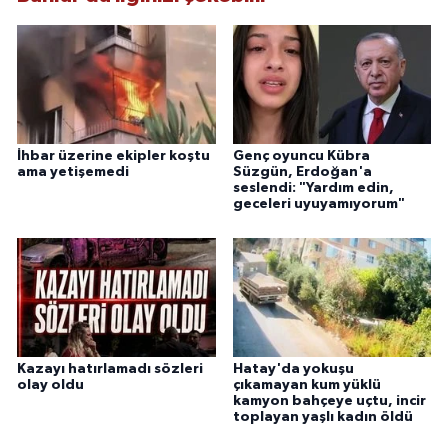
İhbar üzerine ekipler koştu
Genç oyuncu Kübra
ama yetişemedi
Süzgün, Erdoğan'a
seslendi: "Yardım edin,
geceleri uyuyamıyorum"
Kazayı hatırlamadı sözleri
Hatay'da yokuşu
olay oldu
çıkamayan kum yüklü
kamyon bahçeye uçtu, incir
toplayan yaşlı kadın öldü