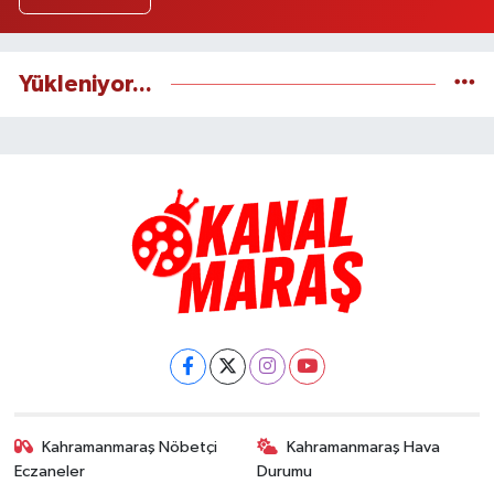
Yükleniyor...
Kahramanmaraş Nöbetçi
Kahramanmaraş Hava
Eczaneler
Durumu