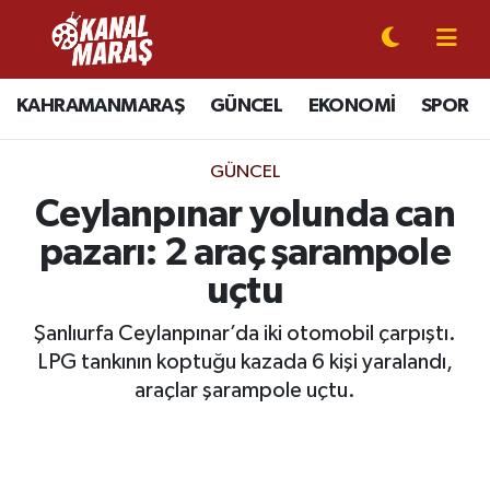
CANLI YAYIN
Kahramanmaraş Nöbetçi Eczaneler
KAHRAMANMARAŞ
GÜNCEL
EKONOMİ
SPOR
KAHRAMANMARAŞ
Kahramanmaraş Hava Durumu
GÜNCEL
GÜNCEL
Kahramanmaraş Namaz Vakitleri
Ceylanpınar yolunda can
pazarı: 2 araç şarampole
SPOR
Kahramanmaraş Trafik Yoğunluk Haritası
uçtu
SİYASET
Süper Lig Puan Durumu ve Fikstür
Şanlıurfa Ceylanpınar’da iki otomobil çarpıştı.
LPG tankının koptuğu kazada 6 kişi yaralandı,
EKONOMİ
Tüm Manşetler
araçlar şarampole uçtu.
GÜNDEM
Son Dakika Haberleri
MAGAZİN
Haber Arşivi