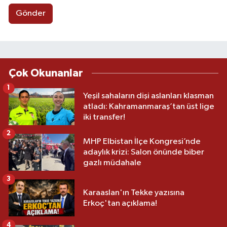
Gönder
Çok Okunanlar
1
Yeşil sahaların dişi aslanları klasman
atladı: Kahramanmaraş’tan üst lige
iki transfer!
2
MHP Elbistan İlçe Kongresi’nde
adaylık krizi: Salon önünde biber
gazlı müdahale
3
Karaaslan'ın Tekke yazısına
Erkoç'tan açıklama!
4