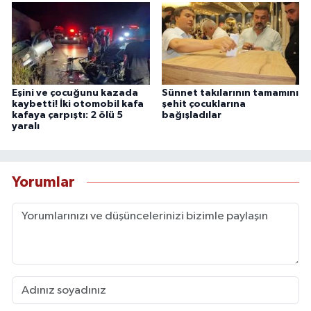
Eşini ve çocuğunu kazada
Sünnet takılarının tamamını
kaybetti! İki otomobil kafa
şehit çocuklarına
kafaya çarpıştı: 2 ölü 5
bağışladılar
yaralı
Yorumlar