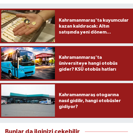
Kahramanmaraş'ta kuyumcular
kazan kaldıracak: Altın
satışında yeni dönem...
Kahramanmaraş'ta
üniversiteye hangi otobüs
gider? KSÜ otobüs hatları
Kahramanmaraş otogarına
nasıl gidilir, hangi otobüsler
gidiyor?
Bunlar da ilginizi çekebilir