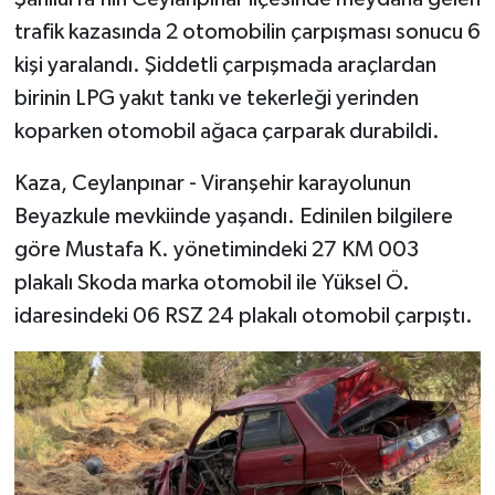
trafik kazasında 2 otomobilin çarpışması sonucu 6
TEKNOLOJİ
kişi yaralandı. Şiddetli çarpışmada araçlardan
birinin LPG yakıt tankı ve tekerleği yerinden
YAŞAM
koparken otomobil ağaca çarparak durabildi.
KÜLTÜR SANAT
Kaza, Ceylanpınar - Viranşehir karayolunun
Beyazkule mevkiinde yaşandı. Edinilen bilgilere
göre Mustafa K. yönetimindeki 27 KM 003
plakalı Skoda marka otomobil ile Yüksel Ö.
idaresindeki 06 RSZ 24 plakalı otomobil çarpıştı.