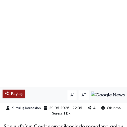
SAĞLIK
EĞİTİM
BÖLGE
KEŞFET
POPÜLER
DÜNYA
Paylaş
-
+
A
A
TREND
Kurtuluş Karaaslan
29.05.2026 - 22:35
4
Okunma
MEDYA
Süresi: 1 Dk
OTOMOTİV
Şanlıurfa’nın Ceylanpınar ilçesinde meydana gelen