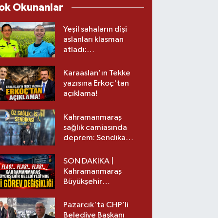
ok Okunanlar
Yeşil sahaların dişi
aslanları klasman
atladı:
Kahramanmaraş’tan
üst lige iki transfer!
Karaaslan'ın Tekke
yazısına Erkoç'tan
açıklama!
Kahramanmaraş
sağlık camiasında
deprem: Sendika
başkanı istifa etti
SON DAKİKA |
Kahramanmaraş
Büyükşehir
Belediyesinde iki
görev değişikliği!
Pazarcık'ta CHP’li
Belediye Başkanı