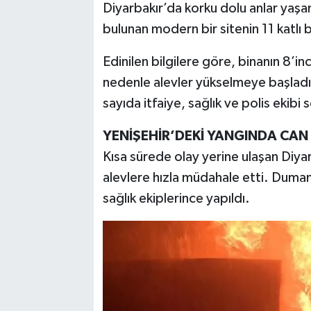
Diyarbakır’da korku dolu anlar yaşan
bulunan modern bir sitenin 11 katlı b
TEKNOLOJİ
Edinilen bilgilere göre, binanın 8’i
YAŞAM
nedenle alevler yükselmeye başladı
sayıda itfaiye, sağlık ve polis ekibi 
KÜLTÜR SANAT
YENİŞEHİR’DEKİ YANGINDA CAN
Kısa sürede olay yerine ulaşan Diyar
alevlere hızla müdahale etti. Duma
sağlık ekiplerince yapıldı.