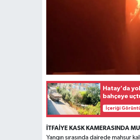
Hatay'da yo
bahçeye uçtu
İçeriği Görünt
İTFAİYE KASK KAMERASINDA MU
Yangın sırasında dairede mahsur kala