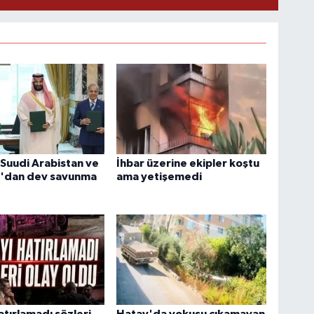
 Suudi Arabistan ve
İhbar üzerine ekipler koştu
n'dan dev savunma
ama yetişemedi