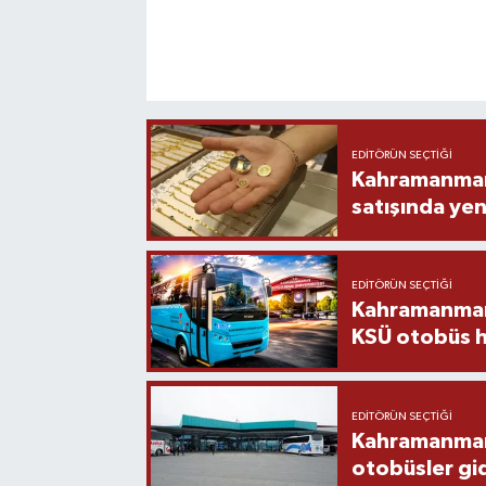
EDITÖRÜN SEÇTIĞI
Kahramanmara
satışında yen
EDITÖRÜN SEÇTIĞI
Kahramanmara
KSÜ otobüs h
EDITÖRÜN SEÇTIĞI
Kahramanmaraş
otobüsler gi