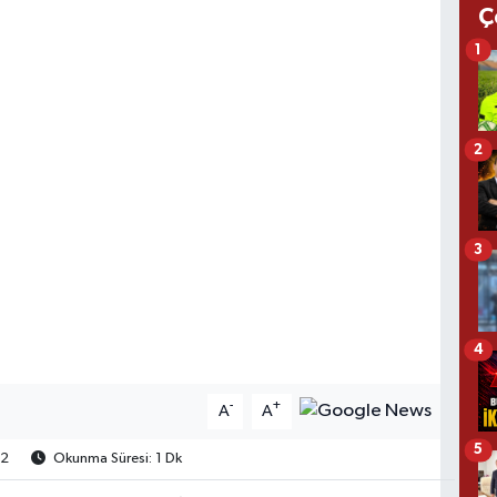
Ç
1
2
3
4
-
+
A
A
5
2
Okunma Süresi: 1 Dk