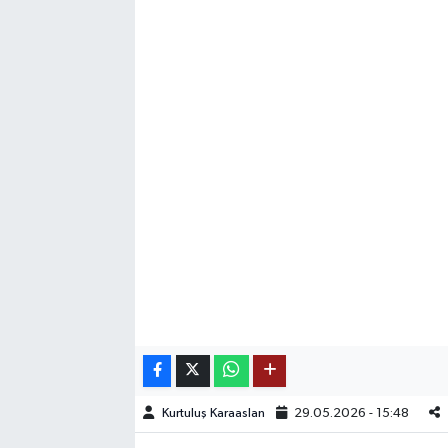
SAĞLIK
EĞİTİM
BÖLGE
KEŞFET
POPÜLER
DÜNYA
TREND
MEDYA
Kurtuluş Karaaslan
29.05.2026 - 15:48
OTOMOTİV