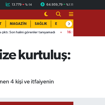
13.779
64.959,79
%
-14
%
1.11
T
MAGAZİN
SAĞLIK
EĞİTİM
YAŞAM
DÜN
lini görenler tanıyamadı
16:01
Kahramanmaraş’ta bina çöktü: M
ze kurtuluş:
n 4 kişi ve itfaiyenin