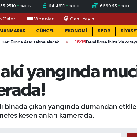
55,2510
64,4811
6660.55
%
0.32
%
0.38
%
0.03
o Galeri
Videolar
Canlı Yayın
AMANMARAŞ
GÜNCEL
EKONOMİ
SPOR
SİYASE
rar sahne alacak
16:15
Demi Rose Ibiza'da ortaya çıktı: Son ha
aki yangında muci
erada!
tlı binada çıkan yangında dumandan etkilene
 nefes kesen anları kamerada.