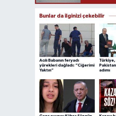
Bunlar da ilginizi çekebilir
Acılı Babanın feryadı
Türkiye,
yürekleri dağladı: “Ciğerimi
Pakista
Yaktın”
adımı