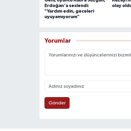
Genç oyuncu Kübra Süzgün,
Kazayı h
Erdoğan'a seslendi:
olay old
"Yardım edin, geceleri
uyuyamıyorum"
Yorumlar
Gönder