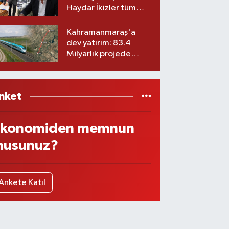
Haydar İkizler tüm
ekibiyle istifa etti! İşte
yeni partisi
Kahramanmaraş'a
dev yatırım: 83.4
Milyarlık projede
imzalar atıldı
nket
konomiden memnun
usunuz?
Ankete Katıl