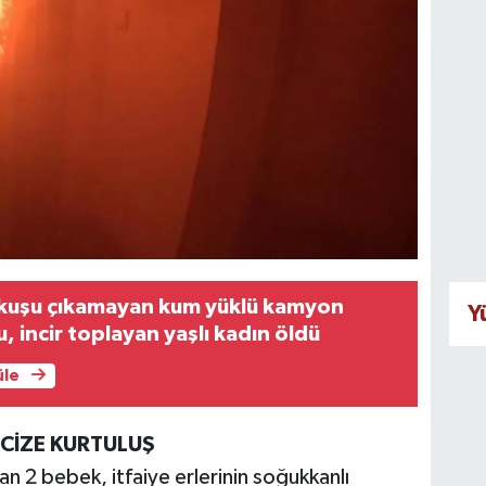
kuşu çıkamayan kum yüklü kamyon
Y
, incir toplayan yaşlı kadın öldü
üle
CİZE KURTULUŞ
n 2 bebek, itfaiye erlerinin soğukkanlı