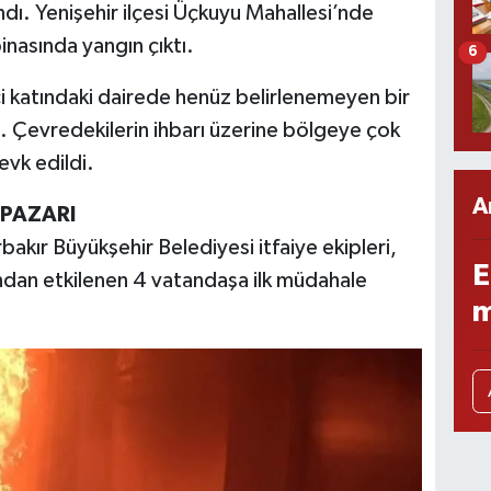
dı. Yenişehir ilçesi Üçkuyu Mahallesi’nde
inasında yangın çıktı.
6
nci katındaki dairede henüz belirlenemeyen bir
. Çevredekilerin ihbarı üzerine bölgeye çok
sevk edildi.
A
 PAZARI
bakır Büyükşehir Belediyesi itfaiye ekipleri,
E
ndan etkilenen 4 vatandaşa ilk müdahale
m