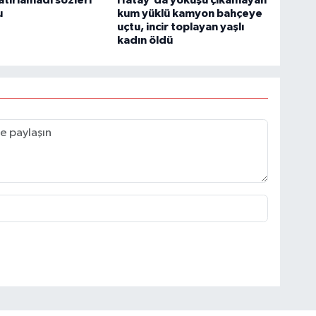
atırlamadı sözleri
Hatay'da yokuşu çıkamayan
u
kum yüklü kamyon bahçeye
uçtu, incir toplayan yaşlı
kadın öldü