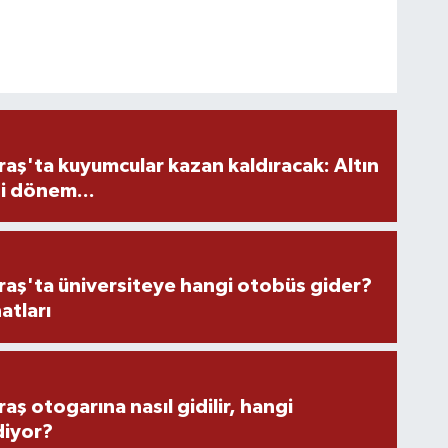
ş'ta kuyumcular kazan kaldıracak: Altın
i dönem...
ş'ta üniversiteye hangi otobüs gider?
atları
 otogarına nasıl gidilir, hangi
diyor?