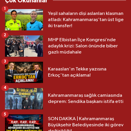
Çok Okunanlar
1
Yeşil sahaların dişi aslanları klasman
atladı: Kahramanmaraş’tan üst lige
iki transfer!
2
MHP Elbistan İlçe Kongresi’nde
adaylık krizi: Salon önünde biber
gazlı müdahale
3
Karaaslan'ın Tekke yazısına
Erkoç'tan açıklama!
4
Kahramanmaraş sağlık camiasında
deprem: Sendika başkanı istifa etti
5
SON DAKİKA | Kahramanmaraş
Büyükşehir Belediyesinde iki görev