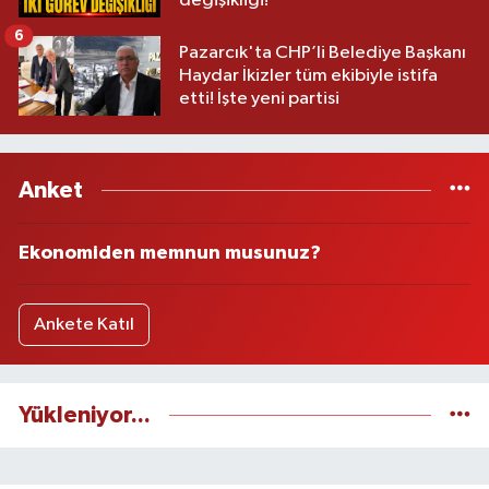
değişikliği!
6
Pazarcık'ta CHP’li Belediye Başkanı
Haydar İkizler tüm ekibiyle istifa
etti! İşte yeni partisi
Anket
Ekonomiden memnun musunuz?
Ankete Katıl
Yükleniyor...