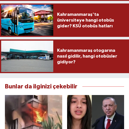
Kahramanmaraş'ta
üniversiteye hangi otobüs
gider? KSÜ otobüs hatları
Kahramanmaraş otogarına
nasıl gidilir, hangi otobüsler
gidiyor?
Bunlar da ilginizi çekebilir