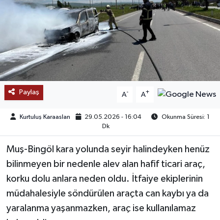
SAĞLIK
EĞİTİM
BÖLGE
KEŞFET
Paylaş
-
+
A
A
POPÜLER
Kurtuluş Karaaslan
29.05.2026 - 16:04
Okunma Süresi: 1
Dk
DÜNYA
Muş-Bingöl kara yolunda seyir halindeyken henüz
bilinmeyen bir nedenle alev alan hafif ticari araç,
TREND
korku dolu anlara neden oldu. İtfaiye ekiplerinin
MEDYA
müdahalesiyle söndürülen araçta can kaybı ya da
yaralanma yaşanmazken, araç ise kullanılamaz
OTOMOTİV