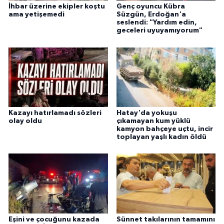
İhbar üzerine ekipler koştu
Genç oyuncu Kübra
ama yetişemedi
Süzgün, Erdoğan'a
seslendi: "Yardım edin,
geceleri uyuyamıyorum"
Kazayı hatırlamadı sözleri
Hatay'da yokuşu
olay oldu
çıkamayan kum yüklü
kamyon bahçeye uçtu, incir
toplayan yaşlı kadın öldü
Eşini ve çocuğunu kazada
Sünnet takılarının tamamını