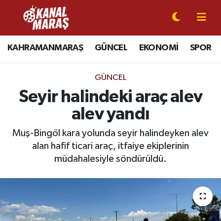
CANLI YAYIN
Kahramanmaraş Nöbetçi Eczaneler
KAHRAMANMARAŞ
GÜNCEL
EKONOMİ
SPOR
KAHRAMANMARAŞ
Kahramanmaraş Hava Durumu
GÜNCEL
GÜNCEL
Kahramanmaraş Namaz Vakitleri
Seyir halindeki araç alev
alev yandı
SPOR
Kahramanmaraş Trafik Yoğunluk Haritası
Muş-Bingöl kara yolunda seyir halindeyken alev
SİYASET
Süper Lig Puan Durumu ve Fikstür
alan hafif ticari araç, itfaiye ekiplerinin
müdahalesiyle söndürüldü.
EKONOMİ
Tüm Manşetler
GÜNDEM
Son Dakika Haberleri
MAGAZİN
Haber Arşivi