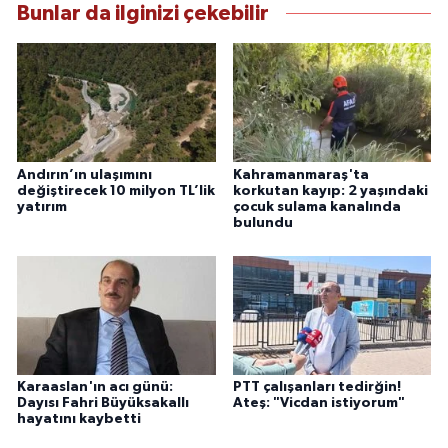
Bunlar da ilginizi çekebilir
Andırın’ın ulaşımını
Kahramanmaraş'ta
değiştirecek 10 milyon TL’lik
korkutan kayıp: 2 yaşındaki
yatırım
çocuk sulama kanalında
bulundu
Karaaslan'ın acı günü:
PTT çalışanları tedirğin!
Dayısı Fahri Büyüksakallı
Ateş: "Vicdan istiyorum"
hayatını kaybetti