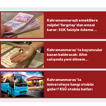
Kahramanmaraşlı emeklilere
müjde! Yargıtay’dan emsal
karar: SGK faiziyle ödeme
yapacak
Kahramanmaraş'ta kuyumcular
kazan kaldıracak: Altın
satışında yeni dönem...
Kahramanmaraş'ta
üniversiteye hangi otobüs
gider? KSÜ otobüs hatları