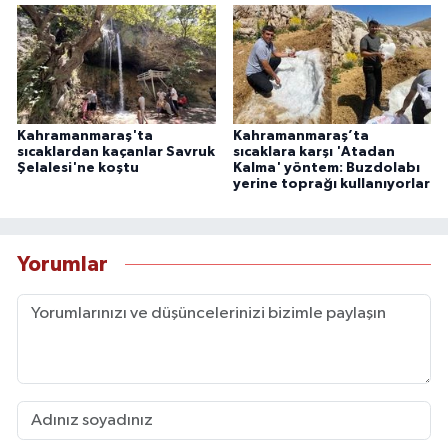
Kahramanmaraş'ta
Kahramanmaraş’ta
sıcaklardan kaçanlar Savruk
sıcaklara karşı 'Atadan
Şelalesi'ne koştu
Kalma' yöntem: Buzdolabı
yerine toprağı kullanıyorlar
Yorumlar