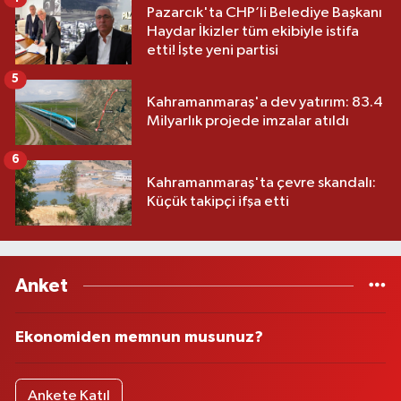
Pazarcık'ta CHP’li Belediye Başkanı
Haydar İkizler tüm ekibiyle istifa
etti! İşte yeni partisi
5
Kahramanmaraş'a dev yatırım: 83.4
Milyarlık projede imzalar atıldı
6
Kahramanmaraş'ta çevre skandalı:
Küçük takipçi ifşa etti
Anket
Ekonomiden memnun musunuz?
Ankete Katıl