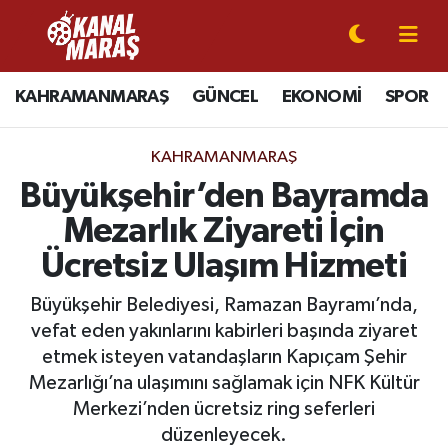
CANLI YAYIN
Kahramanmaraş Nöbetçi Eczaneler
KAHRAMANMARAŞ
GÜNCEL
EKONOMİ
SPOR
KAHRAMANMARAŞ
Kahramanmaraş Hava Durumu
KAHRAMANMARAŞ
GÜNCEL
Kahramanmaraş Namaz Vakitleri
Büyükşehir’den Bayramda
Mezarlık Ziyareti İçin
SPOR
Kahramanmaraş Trafik Yoğunluk Haritası
Ücretsiz Ulaşım Hizmeti
SİYASET
Süper Lig Puan Durumu ve Fikstür
Büyükşehir Belediyesi, Ramazan Bayramı’nda,
vefat eden yakınlarını kabirleri başında ziyaret
EKONOMİ
Tüm Manşetler
etmek isteyen vatandaşların Kapıçam Şehir
Mezarlığı’na ulaşımını sağlamak için NFK Kültür
GÜNDEM
Son Dakika Haberleri
Merkezi’nden ücretsiz ring seferleri
MAGAZİN
Haber Arşivi
düzenleyecek.