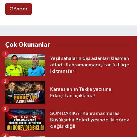
Gönder
Çok Okunanlar
1
Yeşil sahaların dişi aslanları klasman
atladı: Kahramanmaraş’tan üst lige
iki transfer!
2
Karaaslan'ın Tekke yazısına
Erkoç'tan açıklama!
3
SON DAKİKA | Kahramanmaraş
Büyükşehir Belediyesinde iki görev
değişikliği!
4