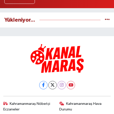
Yükleniyor...
Kahramanmaraş Nöbetçi
Kahramanmaraş Hava
Eczaneler
Durumu