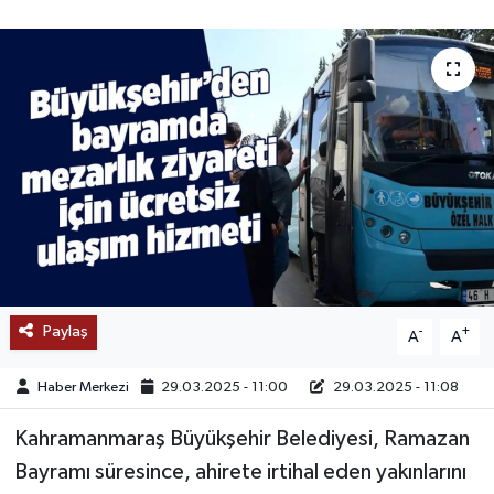
SAĞLIK
EĞİTİM
BÖLGE
KEŞFET
POPÜLER
DÜNYA
Paylaş
-
+
A
A
TREND
Haber Merkezi
29.03.2025 - 11:00
29.03.2025 - 11:08
MEDYA
Kahramanmaraş Büyükşehir Belediyesi, Ramazan
Bayramı süresince, ahirete irtihal eden yakınlarını
OTOMOTİV