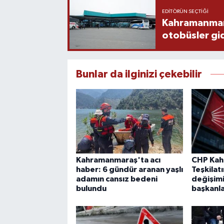
EDITÖRÜN SEÇTIĞI
Kahramanmaraş
otobüsler gi
Bunlar da ilginizi çekebilir
Kahramanmaraş'ta acı
CHP Ka
haber: 6 gündür aranan yaşlı
Teşkilat
adamın cansız bedeni
değişimi
bulundu
başkanla