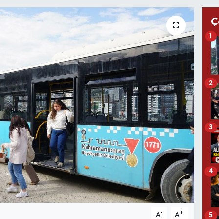
Ç
1
2
3
4
-
+
A
A
5