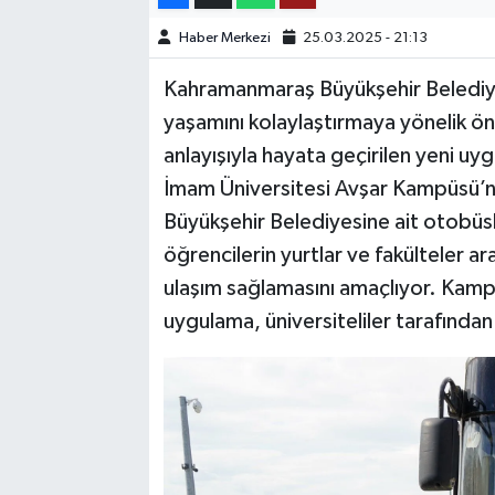
Haber Merkezi
25.03.2025 - 21:13
TEKNOLOJİ
Kahramanmaraş Büyükşehir Belediyes
YAŞAM
yaşamını kolaylaştırmaya yönelik ön
anlayışıyla hayata geçirilen yeni
KÜLTÜR SANAT
İmam Üniversitesi Avşar Kampüsü’nde
Büyükşehir Belediyesine ait otobüsle
öğrencilerin yurtlar ve fakülteler ar
ulaşım sağlamasını amaçlıyor. Kampü
uygulama, üniversiteliler tarafında