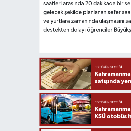
saatleri arasında 20 dakikada bir se
gelecek şekilde planlanan sefer saat
ve yurtlara zamanında ulaşmasını sa
destekten dolayı öğrenciler Büyükşe
EDITÖRÜN SEÇTIĞI
Kahramanmara
satışında yen
EDITÖRÜN SEÇTIĞI
Kahramanmara
KSÜ otobüs h