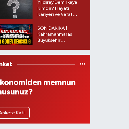
Yıldıray Demirkaya
Kimdir? Hayatı,
Kariyeri ve Vefat
Nedeni Nedir?
SON DAKİKA |
Kahramanmaraş
Büyükşehir
Belediyesinde iki
görev değişikliği!
nket
konomiden memnun
usunuz?
Ankete Katıl