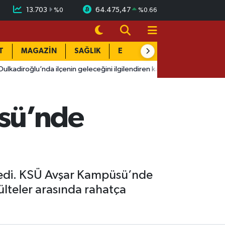
13.703
64.475,47
%
0
%
0.66
T
MAGAZİN
SAĞLIK
EĞİTİM
YAŞAM
DÜN
ilçenin geleceğini ilgilendiren kararlar
14:55
Kahramanmaraş’ta 
sü’nde
ekledi. KSÜ Avşar Kampüsü’nde
akülteler arasında rahatça