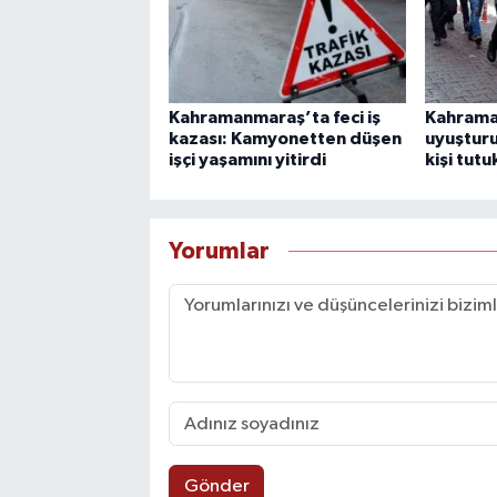
Kahramanmaraş’ta feci iş
Kahrama
kazası: Kamyonetten düşen
uyuştur
işçi yaşamını yitirdi
kişi tutu
Yorumlar
Gönder