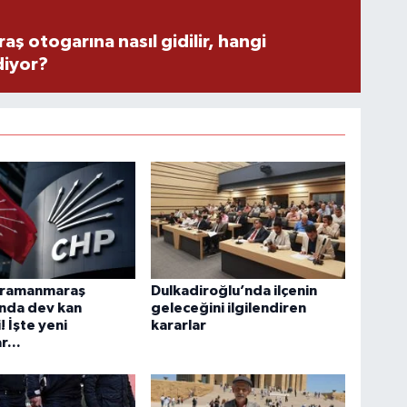
 otogarına nasıl gidilir, hangi
diyor?
hramanmaraş
Dulkadiroğlu’nda ilçenin
ında dev kan
geleceğini ilgilendiren
! İşte yeni
kararlar
r...