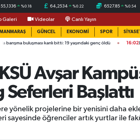
55,1336
64,2534
6527.85
%
0.18
%
0.22
%
0.54
o Galeri
Videolar
Canlı Yayın
AMANMARAŞ
GÜNCEL
EKONOMİ
SPOR
SİYASE
ması kanlı bitti: 19 yaşındaki genç öldü
16:02
Dulkadiroğlu’nda 
 KSÜ Avşar Kampü
 Seferleri Başlattı
re yönelik projelerine bir yenisini daha 
eri sayesinde öğrenciler artık yurtlar ile f