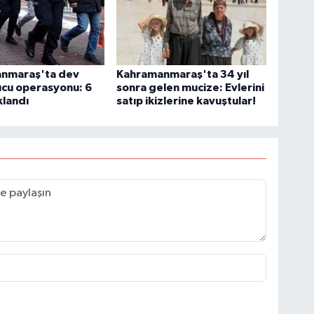
nmaraş'ta dev
Kahramanmaraş'ta 34 yıl
ucu operasyonu: 6
sonra gelen mucize: Evlerini
klandı
satıp ikizlerine kavuştular!