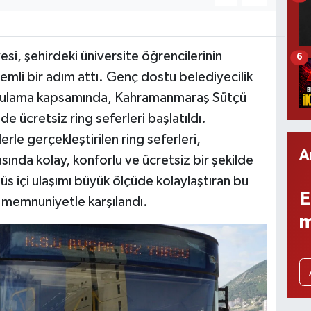
i, şehirdeki üniversite öğrencilerinin
6
emli bir adım attı. Genç dostu belediyecilik
 uygulama kapsamında, Kahramanmaraş Sütçü
 ücretsiz ring seferleri başlatıldı.
rle gerçekleştirilen ring seferleri,
A
asında kolay, konforlu ve ücretsiz bir şekilde
s içi ulaşımı büyük ölçüde kolaylaştıran bu
E
n memnuniyetle karşılandı.
m