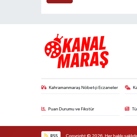
Kahramanmaraş Nöbetçi Eczaneler
K
Puan Durumu ve Fikstür
Tü
RSS
Copyright © 2026. Her hakkı saklıdır