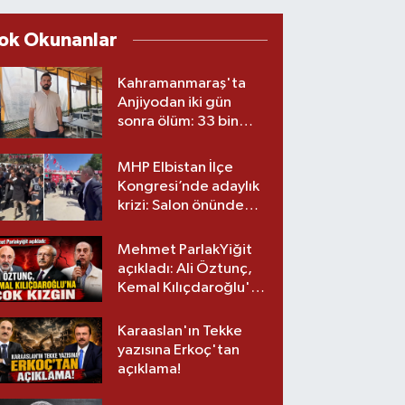
ok Okunanlar
Kahramanmaraş'ta
Anjiyodan iki gün
sonra ölüm: 33 bin
liralık stent iddiası
savcılıkta
MHP Elbistan İlçe
Kongresi’nde adaylık
krizi: Salon önünde
biber gazlı müdahale
Mehmet ParlakYiğit
açıkladı: Ali Öztunç,
Kemal Kılıçdaroğlu'na
çok kızgın!
Karaaslan'ın Tekke
yazısına Erkoç'tan
açıklama!