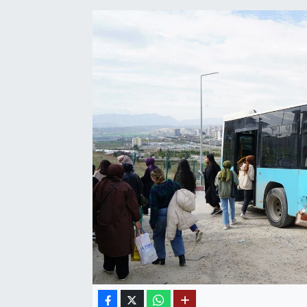
SAĞLIK
EĞİTİM
BÖLGE
KEŞFET
POPÜLER
DÜNYA
TREND
MEDYA
OTOMOTİV