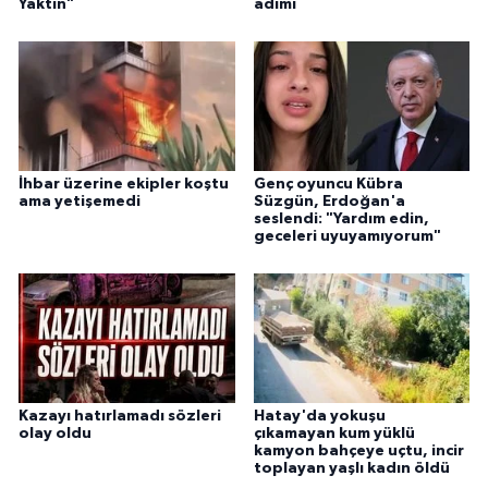
Yaktın”
adımı
İhbar üzerine ekipler koştu
Genç oyuncu Kübra
ama yetişemedi
Süzgün, Erdoğan'a
seslendi: "Yardım edin,
geceleri uyuyamıyorum"
Kazayı hatırlamadı sözleri
Hatay'da yokuşu
olay oldu
çıkamayan kum yüklü
kamyon bahçeye uçtu, incir
toplayan yaşlı kadın öldü