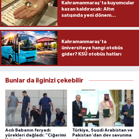
Kahramanmaraş'ta kuyumcular
kazan kaldıracak: Altın
satışında yeni dönem...
Kahramanmaraş'ta
üniversiteye hangi otobüs
gider? KSÜ otobüs hatları
Bunlar da ilginizi çekebilir
Acılı Babanın feryadı
Türkiye, Suudi Arabistan ve
yürekleri dağladı: “Ciğerimi
Pakistan'dan dev savunma