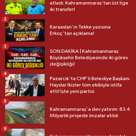
atladı: Kahramanmaraş’tan üst lige
iki transfer!
2
Karaaslan'ın Tekke yazısına
Erkoç'tan açıklama!
3
SON DAKİKA | Kahramanmaraş
Büyükşehir Belediyesinde iki görev
değişikliği!
4
Pazarcık'ta CHP’li Belediye Başkanı
Haydar İkizler tüm ekibiyle istifa
etti! İşte yeni partisi
5
Kahramanmaraş'a dev yatırım: 83.4
Milyarlık projede imzalar atıldı
6