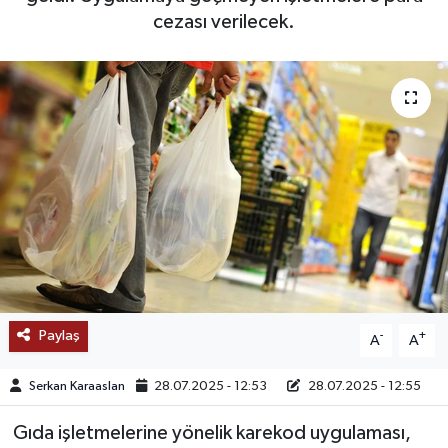
cezası verilecek.
SAĞLIK
EĞİTİM
BÖLGE
KEŞFET
POPÜLER
DÜNYA
Paylaş
-
+
A
A
TREND
Serkan Karaaslan
28.07.2025 - 12:53
28.07.2025 - 12:55
MEDYA
Gıda işletmelerine yönelik karekod uygulaması,
OTOMOTİV