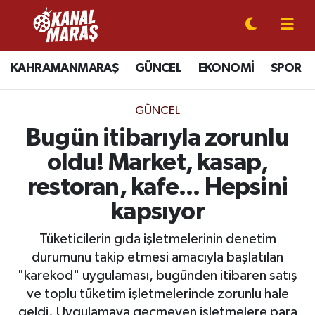
CANLI YAYIN
Kahramanmaraş Nöbetçi Eczaneler
KAHRAMANMARAŞ
GÜNCEL
EKONOMİ
SPOR
KAHRAMANMARAŞ
Kahramanmaraş Hava Durumu
GÜNCEL
GÜNCEL
Kahramanmaraş Namaz Vakitleri
Bugün itibarıyla zorunlu
oldu! Market, kasap,
SPOR
Kahramanmaraş Trafik Yoğunluk Haritası
restoran, kafe... Hepsini
SİYASET
Süper Lig Puan Durumu ve Fikstür
kapsıyor
EKONOMİ
Tüm Manşetler
Tüketicilerin gıda işletmelerinin denetim
durumunu takip etmesi amacıyla başlatılan
GÜNDEM
Son Dakika Haberleri
"karekod" uygulaması, bugünden itibaren satış
ve toplu tüketim işletmelerinde zorunlu hale
MAGAZİN
Haber Arşivi
geldi. Uygulamaya geçmeyen işletmelere para