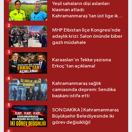
Yeşil sahaların dişi aslanları
klasman atladı:
Kahramanmaraş’tan üst lige iki
transfer!
2
MHP Elbistan İlçe Kongresi’nde
adaylık krizi: Salon önünde biber
gazlı müdahale
3
Karaaslan'ın Tekke yazısına
Erkoç'tan açıklama!
4
Kahramanmaraş sağlık
camiasında deprem: Sendika
başkanı istifa etti
5
SON DAKİKA | Kahramanmaraş
Büyükşehir Belediyesinde iki
görev değişikliği!
6