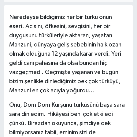
SAĞLIK
Neredeyse bildiğimiz her bir türkü onun
eseri. Acısını, öfkesini, sevgisini, her bir
EĞİTİM
duygusunu türküleriyle aktaran, yaşatan
BÖLGE
Mahzuni, dünyaya geliş sebebinin halk ozanı
olmak olduğuna 12 yaşında karar verdi. Yeri
KEŞFET
geldi canı pahasına da olsa bundan hiç
vazgeçmedi. Geçmişte yaşanan ve bugün
POPÜLER
bizim şenlikle dinlediğimiz pek çok türküyü,
DÜNYA
Mahzuni en çok acıyla yoğurdu…
Onu, Dom Dom Kurşunu türküsünü başa sara
TREND
sara dinledim. Hikâyesi beni çok etkiledi
MEDYA
çünkü. Birazdan okuyunca, şimdiye dek
bilmiyorsanız tabii, eminim sizi de
OTOMOTİV