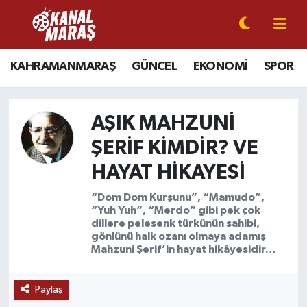
CANLI YAYIN
Kahramanmaraş Nöbetçi Eczaneler
KAHRAMANMARAŞ
GÜNCEL
EKONOMİ
SPOR
KAHRAMANMARAŞ
Kahramanmaraş Hava Durumu
AŞIK MAHZUNI
GÜNCEL
Kahramanmaraş Namaz Vakitleri
ŞERIF KIMDIR? VE
SPOR
Kahramanmaraş Trafik Yoğunluk Haritası
HAYAT HIKAYESI
SİYASET
Süper Lig Puan Durumu ve Fikstür
“Dom Dom Kurşunu”, “Mamudo”,
“Yuh Yuh”, “Merdo” gibi pek çok
dillere pelesenk türkünün sahibi,
EKONOMİ
Tüm Manşetler
gönlünü halk ozanı olmaya adamış
Mahzuni Şerif’in hayat hikâyesidir…
GÜNDEM
Son Dakika Haberleri
Paylaş
MAGAZİN
Haber Arşivi