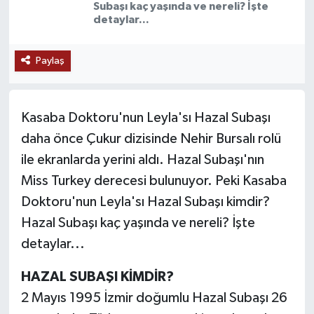
Subaşı kaç yaşında ve nereli? İşte
detaylar...
SAĞLIK
EĞİTİM
Paylaş
BÖLGE
Kasaba Doktoru'nun Leyla'sı Hazal Subaşı
KEŞFET
daha önce Çukur dizisinde Nehir Bursalı rolü
ile ekranlarda yerini aldı. Hazal Subaşı'nın
POPÜLER
Miss Turkey derecesi bulunuyor. Peki Kasaba
Doktoru'nun Leyla'sı Hazal Subaşı kimdir?
DÜNYA
Hazal Subaşı kaç yaşında ve nereli? İşte
TREND
detaylar...
MEDYA
HAZAL SUBAŞI KİMDİR?
2 Mayıs 1995 İzmir doğumlu Hazal Subaşı 26
OTOMOTİV