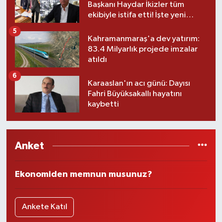
Başkanı Haydar İkizler tüm
ekibiyle istifa etti! İşte yeni
partisi
5
Kahramanmaraş'a dev yatırım:
83.4 Milyarlık projede imzalar
atıldı
6
Karaaslan'ın acı günü: Dayısı
Fahri Büyüksakallı hayatını
kaybetti
Anket
Ekonomiden memnun musunuz?
Ankete Katıl