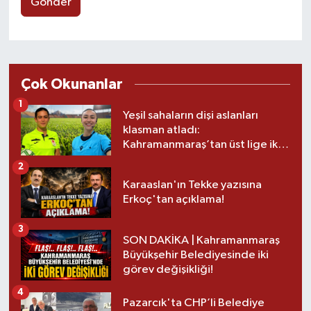
Gönder
Çok Okunanlar
1
Yeşil sahaların dişi aslanları
klasman atladı:
Kahramanmaraş’tan üst lige iki
transfer!
2
Karaaslan'ın Tekke yazısına
Erkoç'tan açıklama!
3
SON DAKİKA | Kahramanmaraş
Büyükşehir Belediyesinde iki
görev değişikliği!
4
Pazarcık'ta CHP’li Belediye