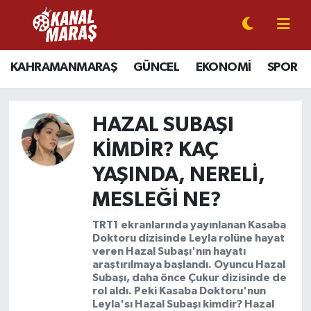
CANLI YAYIN
Kahramanmaraş Nöbetçi Eczaneler
KAHRAMANMARAŞ
GÜNCEL
EKONOMİ
SPOR
KAHRAMANMARAŞ
Kahramanmaraş Hava Durumu
HAZAL SUBAŞI
GÜNCEL
Kahramanmaraş Namaz Vakitleri
KIMDIR? KAÇ
SPOR
Kahramanmaraş Trafik Yoğunluk Haritası
YAŞINDA, NERELI,
SİYASET
Süper Lig Puan Durumu ve Fikstür
MESLEĞI NE?
TRT1 ekranlarında yayınlanan Kasaba
EKONOMİ
Tüm Manşetler
Doktoru dizisinde Leyla rolüne hayat
veren Hazal Subaşı'nın hayatı
araştırılmaya başlandı. Oyuncu Hazal
GÜNDEM
Son Dakika Haberleri
Subaşı, daha önce Çukur dizisinde de
rol aldı. Peki Kasaba Doktoru'nun
MAGAZİN
Haber Arşivi
Leyla'sı Hazal Subaşı kimdir? Hazal