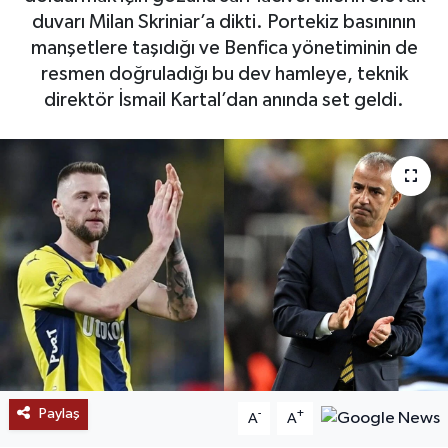
duvarı Milan Skriniar’a dikti. Portekiz basınının
SAĞLIK
manşetlere taşıdığı ve Benfica yönetiminin de
resmen doğruladığı bu dev hamleye, teknik
EĞİTİM
direktör İsmail Kartal’dan anında set geldi.
BÖLGE
KEŞFET
POPÜLER
DÜNYA
TREND
MEDYA
Paylaş
-
+
A
A
OTOMOTİV