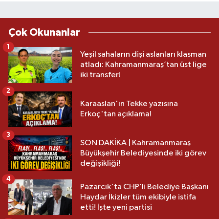
Çok Okunanlar
1
Yeşil sahaların dişi aslanları klasman
atladı: Kahramanmaraş’tan üst lige
iki transfer!
2
Karaaslan'ın Tekke yazısına
Erkoç'tan açıklama!
3
SON DAKİKA | Kahramanmaraş
Büyükşehir Belediyesinde iki görev
değişikliği!
4
Pazarcık'ta CHP’li Belediye Başkanı
Haydar İkizler tüm ekibiyle istifa
etti! İşte yeni partisi