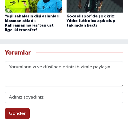
Yeşil sahaların dişi aslanları
Kocaelispor'da şok kriz:
klasman atladı:
Yıldız futbolcu aşık olup
Kahramanmaraş’tan üst
takımdan kaçtı
lige iki transfer!
Yorumlar
Gönder