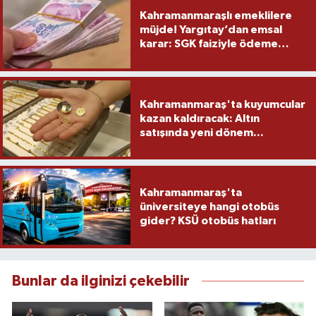
Kahramanmaraşlı emeklilere
müjde! Yargıtay’dan emsal
karar: SGK faiziyle ödeme
yapacak
Kahramanmaraş'ta kuyumcular
kazan kaldıracak: Altın
satışında yeni dönem...
Kahramanmaraş'ta
üniversiteye hangi otobüs
gider? KSÜ otobüs hatları
Bunlar da ilginizi çekebilir