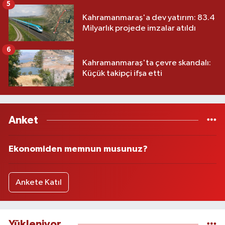
5
Kahramanmaraş'a dev yatırım: 83.4
Milyarlık projede imzalar atıldı
6
Kahramanmaraş'ta çevre skandalı:
Küçük takipçi ifşa etti
Anket
Ekonomiden memnun musunuz?
Ankete Katıl
Yükleniyor...