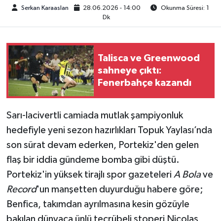
Serkan Karaaslan
28.06.2026 - 14:00
Okunma Süresi: 1
Dk
TEKNOLOJİ
YAŞAM
Talisca ve Greenwood
sahneye çıktı:
KÜLTÜR SANAT
Fenerbahçe kazandı
Sarı-lacivertli camiada mutlak şampiyonluk
hedefiyle yeni sezon hazırlıkları Topuk Yaylası’nda
son sürat devam ederken, Portekiz'den gelen
flaş bir iddia gündeme bomba gibi düştü.
Portekiz'in yüksek tirajlı spor gazeteleri
A Bola
ve
Record
'un manşetten duyurduğu habere göre;
Benfica, takımdan ayrılmasına kesin gözüyle
bakılan dünyaca ünlü tecrübeli stoperi Nicolas