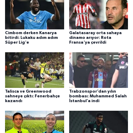
Cimbom derken Kanarya
Galatasaray orta sahaya
bitirdi: Lukaku adım adım
dinamo arıyor: Rota
Süper Lig'e
Fransa'ya çevrildi
Talisca ve Greenwood
Trabzonspor’dan yılın
sahneye çıktı: Fenerbahçe
bombası: Muhammed Salah
kazandı
İstanbul’a indi