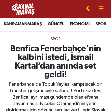
CANLI YAYIN
Kahramanmaraş Nöbetçi Eczaneler
KAHRAMANMARAŞ
GÜNCEL
EKONOMİ
SPOR
KAHRAMANMARAŞ
Kahramanmaraş Hava Durumu
SPOR
GÜNCEL
Kahramanmaraş Namaz Vakitleri
Benfica Fenerbahçe'nin
kalbini istedi, İsmail
SPOR
Kahramanmaraş Trafik Yoğunluk Haritası
Kartal’dan anında set
SİYASET
Süper Lig Puan Durumu ve Fikstür
geldi!
EKONOMİ
Tüm Manşetler
Fenerbahçe’de Topuk Yaylası kampı sıcak bir
transfer gelişmesiyle sallandı! Portekiz devi
GÜNDEM
Son Dakika Haberleri
Benfica, ayrılması gündemde olan efsane
savunmacısı Nicolas Otamendi’nin yerini
MAGAZİN
Haber Arşivi
doldurmak için gözünü sarı-lacivertlilerin Slovak