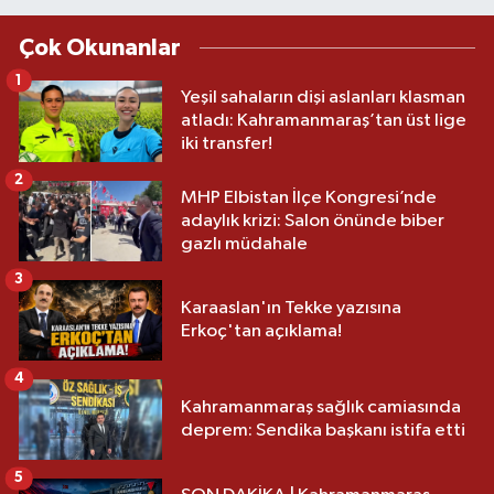
Çok Okunanlar
1
Yeşil sahaların dişi aslanları klasman
atladı: Kahramanmaraş’tan üst lige
iki transfer!
2
MHP Elbistan İlçe Kongresi’nde
adaylık krizi: Salon önünde biber
gazlı müdahale
3
Karaaslan'ın Tekke yazısına
Erkoç'tan açıklama!
4
Kahramanmaraş sağlık camiasında
deprem: Sendika başkanı istifa etti
5