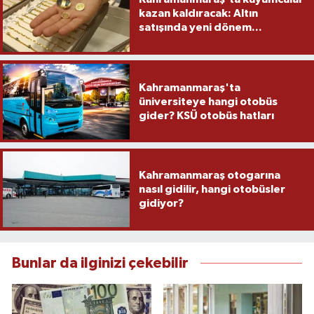
kazan kaldıracak: Altın
satışında yeni dönem...
Kahramanmaraş'ta
üniversiteye hangi otobüs
gider? KSÜ otobüs hatları
Kahramanmaraş otogarına
nasıl gidilir, hangi otobüsler
gidiyor?
Bunlar da ilginizi çekebilir