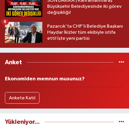
SON DAKİKA | Kahramanmaraş
Büyükşehir Belediyesinde iki görev
değişikliği!
6
Pazarcık'ta CHP’li Belediye Başkanı
Haydar İkizler tüm ekibiyle istifa
etti! İşte yeni partisi
Anket
Ekonomiden memnun musunuz?
Ankete Katıl
Yükleniyor...