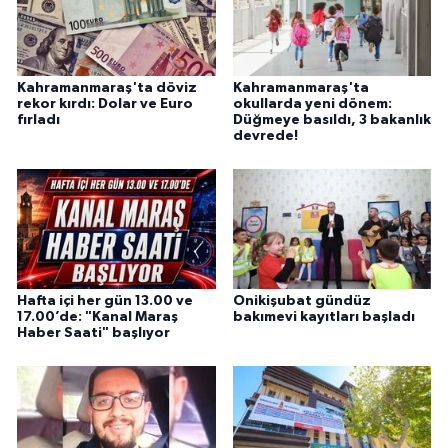
Kahramanmaraş'ta döviz
Kahramanmaraş'ta
rekor kırdı: Dolar ve Euro
okullarda yeni dönem:
fırladı
Düğmeye basıldı, 3 bakanlık
devrede!
Hafta içi her gün 13.00 ve
Onikişubat gündüz
17.00’de: "Kanal Maraş
bakımevi kayıtları başladı
Haber Saati" başlıyor