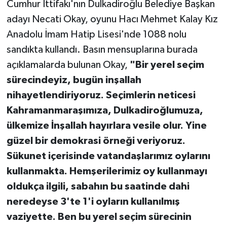
Cumhur İttifakı'nın Dulkadiroğlu Belediye Başkan
adayı Necati Okay, oyunu Hacı Mehmet Kalay Kız
TEKNOLOJİ
Anadolu İmam Hatip Lisesi'nde 1088 nolu
sandıkta kullandı. Basın mensuplarına burada
YAŞAM
açıklamalarda bulunan Okay,
"Bir yerel seçim
KÜLTÜR SANAT
sürecindeyiz, bugün inşallah
nihayetlendiriyoruz. Seçimlerin neticesi
Kahramanmaraşımıza, Dulkadiroğlumuza,
ülkemize İnşallah hayırlara vesile olur. Yine
güzel bir demokrasi örneği veriyoruz.
Sükunet içerisinde vatandaşlarımız oylarını
kullanmakta. Hemşerilerimiz oy kullanmayı
oldukça ilgili, sabahın bu saatinde dahi
neredeyse 3'te 1'i oyların kullanılmış
vaziyette. Ben bu yerel seçim sürecinin