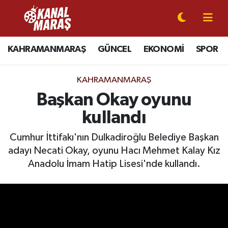
CANLI YAYIN
Kahramanmaraş Nöbetçi Eczaneler
KAHRAMANMARAŞ
GÜNCEL
EKONOMİ
SPOR
KAHRAMANMARAŞ
Kahramanmaraş Hava Durumu
KAHRAMANMARAŞ
GÜNCEL
Kahramanmaraş Namaz Vakitleri
Başkan Okay oyunu
kullandı
SPOR
Kahramanmaraş Trafik Yoğunluk Haritası
Cumhur İttifakı'nın Dulkadiroğlu Belediye Başkan
SİYASET
Süper Lig Puan Durumu ve Fikstür
adayı Necati Okay, oyunu Hacı Mehmet Kalay Kız
Anadolu İmam Hatip Lisesi'nde kullandı.
EKONOMİ
Tüm Manşetler
GÜNDEM
Son Dakika Haberleri
MAGAZİN
Haber Arşivi