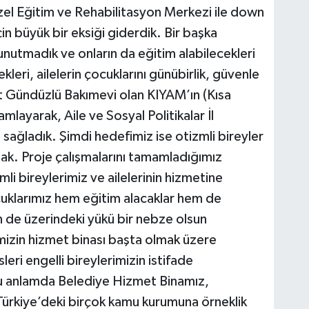
el Eğitim ve Rehabilitasyon Merkezi ile down
in büyük bir eksiği giderdik. Bir başka
unutmadık ve onların da eğitim alabilecekleri
kleri, ailelerin çocuklarını günübirlik, güvenle
at Gündüzlü Bakımevi olan KIYAM’ın (Kısa
layarak, Aile ve Sosyal Politikalar İl
ağladık. Şimdi hedefimiz ise otizmli bireyler
ak. Proje çalışmalarını tamamladığımız
i bireylerimiz ve ailelerinin hizmetine
uklarımız hem eğitim alacaklar hem de
in de üzerindeki yükü bir nebze olsun
mizin hizmet binası başta olmak üzere
eri engelli bireylerimizin istifade
Bu anlamda Belediye Hizmet Binamız,
le Türkiye’deki birçok kamu kurumuna örneklik