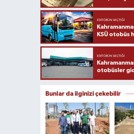
EDITÖRÜN SEÇTIĞI
Kahramanmara
KSÜ otobüs h
EDITÖRÜN SEÇTIĞI
Kahramanmaraş
otobüsler gi
Bunlar da ilginizi çekebilir