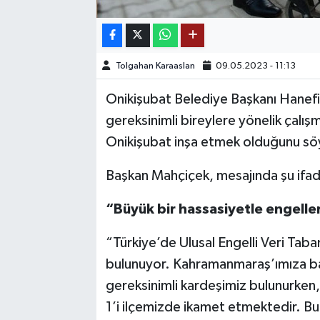
TEKNOLOJİ
Tolgahan Karaaslan
09.05.2023 - 11:13
YAŞAM
Onikişubat Belediye Başkanı Hanefi
KÜLTÜR SANAT
gereksinimli bireylere yönelik çalışm
Onikişubat inşa etmek olduğunu sö
Başkan Mahçiçek, mesajında şu ifade
“Büyük bir hassasiyetle engeller
“Türkiye’de Ulusal Engelli Veri Taba
bulunuyor. Kahramanmaraş’ımıza bak
gereksinimli kardeşimiz bulunurken
1’i ilçemizde ikamet etmektedir. Bu 