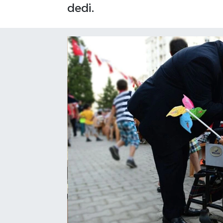
dedi.
SAĞLIK
EĞİTİM
BÖLGE
KEŞFET
POPÜLER
DÜNYA
TREND
MEDYA
OTOMOTİV