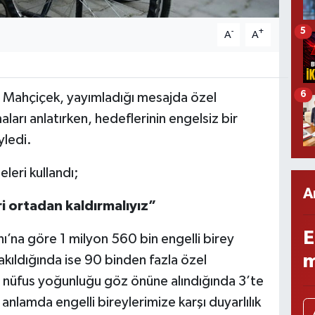
5
-
+
A
A
6
 Mahçiçek, yayımladığı mesajda özel
aları anlatırken, hedeflerinin engelsiz bir
yledi.
leri kullandı;
A
i ortadan kaldırmalıyız”
E
nı’na göre 1 milyon 560 bin engelli birey
m
ıldığında ise 90 binden fazla özel
, nüfus yoğunluğu göz önüne alındığında 3’te
anlamda engelli bireylerimize karşı duyarlılık