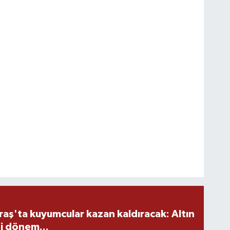
ş'ta kuyumcular kazan kaldıracak: Altın
i dönem...