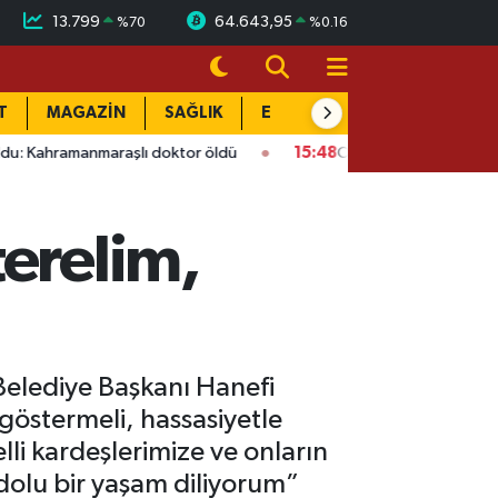
13.799
64.643,95
%
70
%
0.16
T
MAGAZİN
SAĞLIK
EĞİTİM
YAŞAM
DÜN
maraşlı doktor öldü
15:48
Onikişubat’ta ücretsiz üniversite k
terelim,
 Belediye Başkanı Hanefi
 göstermeli, hassasiyetle
lli kardeşlerimize ve onların
 dolu bir yaşam diliyorum”