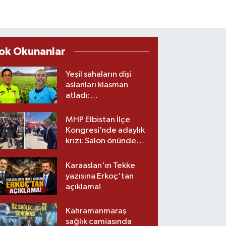
ok Okunanlar
Yeşil sahaların dişi
aslanları klasman
atladı:
Kahramanmaraş’tan
üst lige iki transfer!
MHP Elbistan İlçe
Kongresi’nde adaylık
krizi: Salon önünde
biber gazlı müdahale
Karaaslan'ın Tekke
yazısına Erkoç'tan
açıklama!
Kahramanmaraş
sağlık camiasında