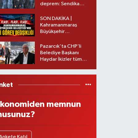
deprem: Sendika
başkanı istifa etti
SON DAKİKA |
Kahramanmaraş
Büyükşehir
Belediyesinde iki
görev değişikliği!
Pazarcık'ta CHP’li
Belediye Başkanı
Haydar İkizler tüm
ekibiyle istifa etti! İşte
yeni partisi
nket
konomiden memnun
usunuz?
Ankete Katıl