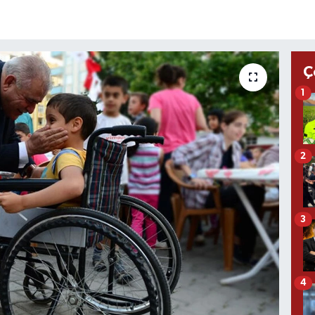
Ç
1
2
3
4