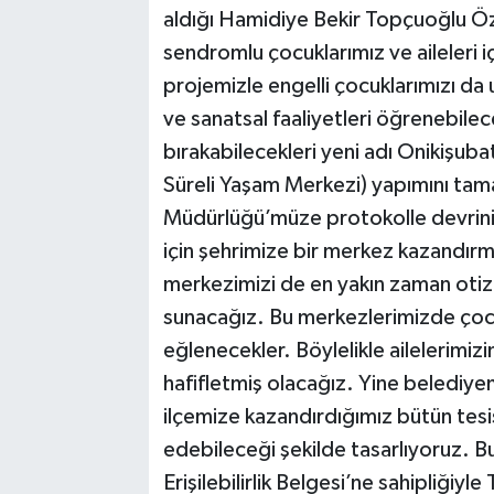
aldığı Hamidiye Bekir Topçuoğlu Öz
sendromlu çocuklarımız ve aileleri iç
projemizle engelli çocuklarımızı da 
ve sanatsal faaliyetleri öğrenebilece
bırakabilecekleri yeni adı Onikişub
Süreli Yaşam Merkezi) yapımını tamam
Müdürlüğü’müze protokolle devrini s
için şehrimize bir merkez kazandırm
merkezimizi de en yakın zaman otizml
sunacağız. Bu merkezlerimizde çoc
eğlenecekler. Böylelikle ailelerimiz
hafifletmiş olacağız. Yine belediye
ilçemize kazandırdığımız bütün tesisl
edebileceği şekilde tasarlıyoruz. 
Erişilebilirlik Belgesi’ne sahipliğiy