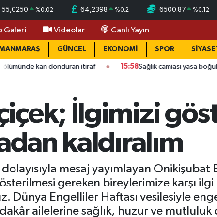
55,0250
64,2398
6500.87
%
0.02
%
0.2
%
0.12
o Galeri
Videolar
Canlı Yayın
AMANMARAŞ
GÜNCEL
EKONOMİ
SPOR
SİYASE
n donduran itiraf
15:58
Sağlık camiası yasa boğuldu: Kahraman
çek; İlgimizi gös
tadan kaldıralım
ı dolayısıyla mesaj yayımlayan Onikişubat
sterilmesi gereken bireylerimize karşı ilgi
z. Dünya Engelliler Haftası vesilesiyle enge
akâr ailelerine sağlık, huzur ve mutluluk