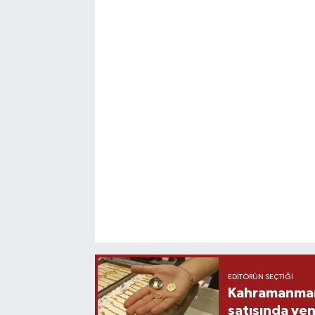
EDITÖRÜN SEÇTIĞI
Kahramanmara
satışında yen