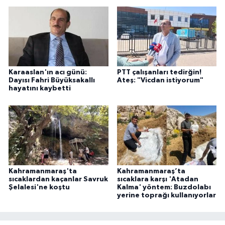
Karaaslan'ın acı günü:
PTT çalışanları tedirğin!
Dayısı Fahri Büyüksakallı
Ateş: "Vicdan istiyorum"
hayatını kaybetti
Kahramanmaraş'ta
Kahramanmaraş’ta
sıcaklardan kaçanlar Savruk
sıcaklara karşı 'Atadan
Şelalesi'ne koştu
Kalma' yöntem: Buzdolabı
yerine toprağı kullanıyorlar