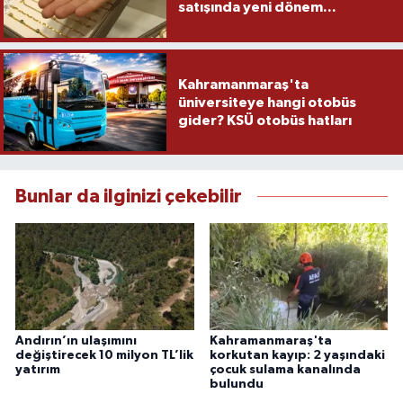
satışında yeni dönem...
Kahramanmaraş'ta
üniversiteye hangi otobüs
gider? KSÜ otobüs hatları
Bunlar da ilginizi çekebilir
Andırın’ın ulaşımını
Kahramanmaraş'ta
değiştirecek 10 milyon TL’lik
korkutan kayıp: 2 yaşındaki
yatırım
çocuk sulama kanalında
bulundu