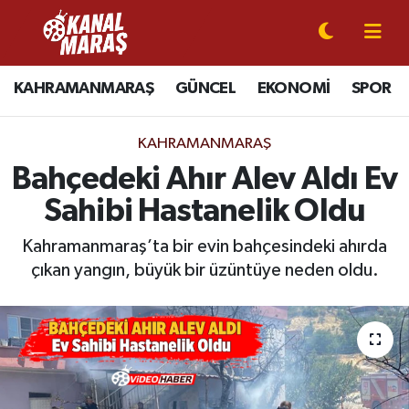
CANLI YAYIN
Kahramanmaraş Nöbetçi Eczaneler
KAHRAMANMARAŞ
GÜNCEL
EKONOMİ
SPOR
KAHRAMANMARAŞ
Kahramanmaraş Hava Durumu
KAHRAMANMARAŞ
GÜNCEL
Kahramanmaraş Namaz Vakitleri
Bahçedeki Ahır Alev Aldı Ev
Sahibi Hastanelik Oldu
SPOR
Kahramanmaraş Trafik Yoğunluk Haritası
Kahramanmaraş’ta bir evin bahçesindeki ahırda
SİYASET
Süper Lig Puan Durumu ve Fikstür
çıkan yangın, büyük bir üzüntüye neden oldu.
EKONOMİ
Tüm Manşetler
GÜNDEM
Son Dakika Haberleri
MAGAZİN
Haber Arşivi