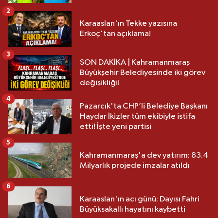
2
Karaaslan'ın Tekke yazısına
Erkoç'tan açıklama!
3
SON DAKİKA | Kahramanmaraş
Büyükşehir Belediyesinde iki görev
değişikliği!
4
Pazarcık'ta CHP’li Belediye Başkanı
Haydar İkizler tüm ekibiyle istifa
etti! İşte yeni partisi
5
Kahramanmaraş'a dev yatırım: 83.4
Milyarlık projede imzalar atıldı
6
Karaaslan'ın acı günü: Dayısı Fahri
Büyüksakallı hayatını kaybetti