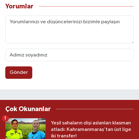
Yorumlar
Gönder
Çok Okunanlar
1
Yeşil sahaların dişi aslanları klasman
atladı: Kahramanmaraş’tan üst lige
iki transfer!