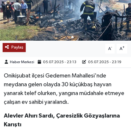
SAĞLIK
EĞİTİM
BÖLGE
Paylaş
-
+
A
A
KEŞFET
Haber Merkezi
05.07.2025 - 23:13
05.07.2025 - 23:19
POPÜLER
Onikişubat ilçesi Gedemen Mahallesi'nde
meydana gelen olayda 30 küçükbaş hayvan
DÜNYA
yanarak telef olurken, yangına müdahale etmeye
TREND
çalışan ev sahibi yaralandı.
MEDYA
Alevler Ahırı Sardı, Çaresizlik Gözyaşlarına
Karıştı
OTOMOTİV