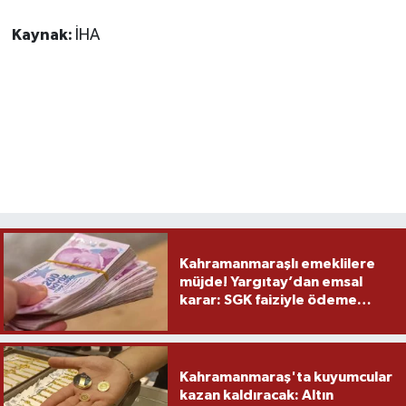
Kaynak:
İHA
Kahramanmaraşlı emeklilere
müjde! Yargıtay’dan emsal
karar: SGK faiziyle ödeme
yapacak
Kahramanmaraş'ta kuyumcular
kazan kaldıracak: Altın