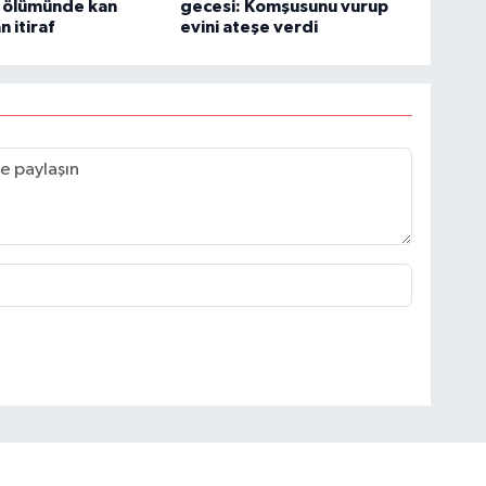
 ölümünde kan
gecesi: Komşusunu vurup
 itiraf
evini ateşe verdi