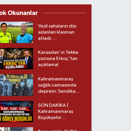
ok Okunanlar
Yeşil sahaların dişi
aslanları klasman
atladı:
Kahramanmaraş’tan
üst lige iki transfer!
Karaaslan'ın Tekke
yazısına Erkoç'tan
açıklama!
Kahramanmaraş
sağlık camiasında
deprem: Sendika
başkanı istifa etti
SON DAKİKA |
Kahramanmaraş
Büyükşehir
Belediyesinde iki
görev değişikliği!