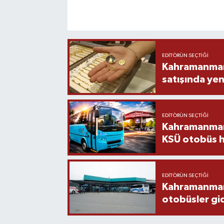
EDITÖRÜN SEÇTIĞI
Kahramanmara
satışında yen
EDITÖRÜN SEÇTIĞI
Kahramanmara
KSÜ otobüs h
EDITÖRÜN SEÇTIĞI
Kahramanmaraş
otobüsler gi