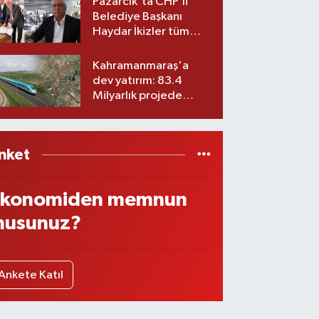
Pazarcık'ta CHP’li
Belediye Başkanı
Haydar İkizler tüm
ekibiyle istifa etti! İşte
yeni partisi
Kahramanmaraş'a
dev yatırım: 83.4
Milyarlık projede
imzalar atıldı
nket
konomiden memnun
usunuz?
Ankete Katıl