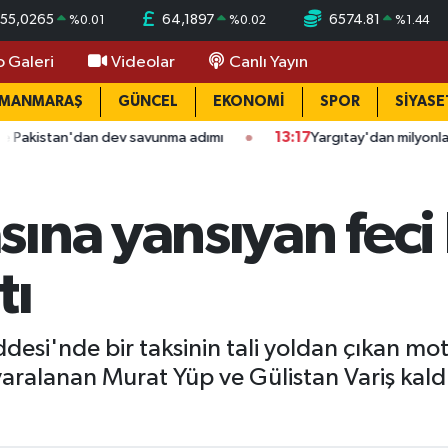
55,0265
64,1897
6574.81
%
0.01
%
0.02
%
1.44
o Galeri
Videolar
Canlı Yayın
AMANMARAŞ
GÜNCEL
EKONOMİ
SPOR
SİYASE
dan dev savunma adımı
13:17
Yargıtay'dan milyonlarca çalışana m
ına yansıyan feci 
tı
esi'nde bir taksinin tali yoldan çıkan mo
ralanan Murat Yüp ve Gülistan Variş kaldır