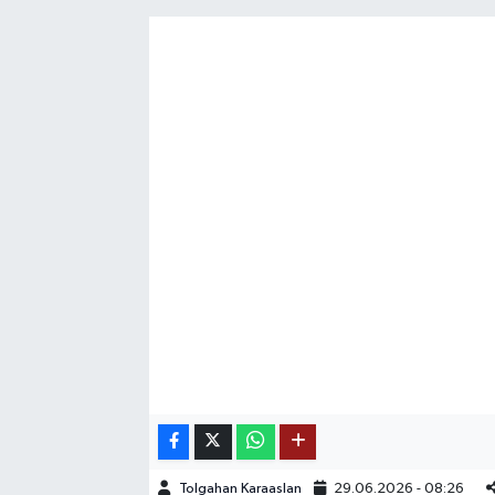
SAĞLIK
EĞİTİM
BÖLGE
KEŞFET
POPÜLER
DÜNYA
TREND
MEDYA
OTOMOTİV
Tolgahan Karaaslan
29.06.2026 - 08:26