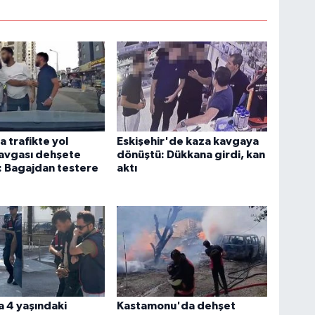
 trafikte yol
Eskişehir'de kaza kavgaya
avgası dehşete
dönüştü: Dükkana girdi, kan
: Bagajdan testere
aktı
 4 yaşındaki
Kastamonu'da dehşet