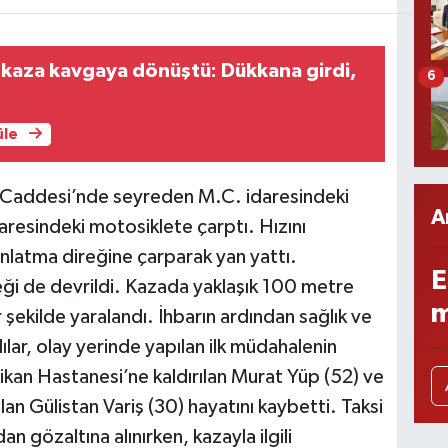
 kaza kavgaya dönüştü: Dükkana girdi,
6
üle
 Caddesi’nde seyreden M.C. idaresindeki
A
daresindeki motosiklete çarptı. Hızını
ınlatma direğine çarparak yan yattı.
E
eği de devrildi. Kazada yaklaşık 100 metre
m
 şekilde yaralandı. İhbarın ardından sağlık ve
lılar, olay yerinde yapılan ilk müdahalenin
ikan Hastanesi’ne kaldırılan Murat Yüp (52) ve
n Gülistan Variş (30) hayatını kaybetti. Taksi
n gözaltına alınırken, kazayla ilgili