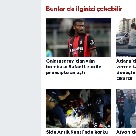
Bunlar da ilginizi çekebilir
Galatasaray'dan yılın
Adana’da
bombası: Rafael Leao ile
verme k
prensipte anlaştı
dönüştü
çıkardı
Side Antik Kenti'nde korku
Afyon'da