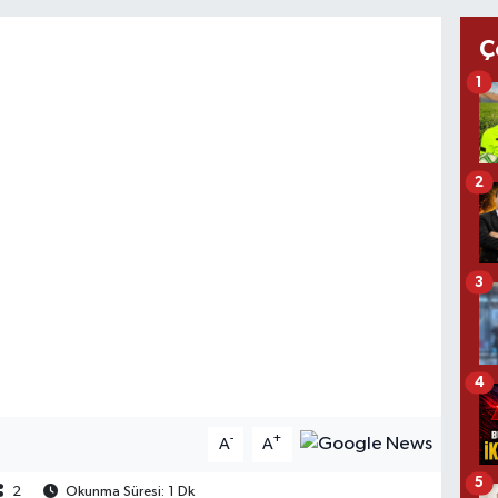
Ç
1
2
3
4
-
+
A
A
5
2
Okunma Süresi: 1 Dk