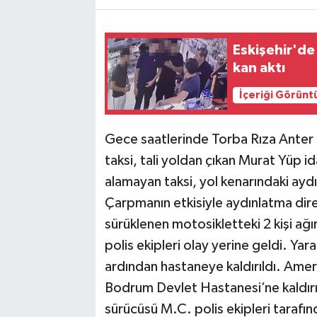
TEKNOLOJİ
Eskişehir'de
kan aktı
YAŞAM
İçeriği Görünt
KÜLTÜR SANAT
Gece saatlerinde Torba Rıza Anter
taksi, tali yoldan çıkan Murat Yüp i
alamayan taksi, yol kenarındaki ayd
Çarpmanın etkisiyle aydınlatma dir
sürüklenen motosikletteki 2 kişi ağır
polis ekipleri olay yerine geldi. Yara
ardından hastaneye kaldırıldı. Amer
Bodrum Devlet Hastanesi’ne kaldırıla
sürücüsü M.C. polis ekipleri tarafında