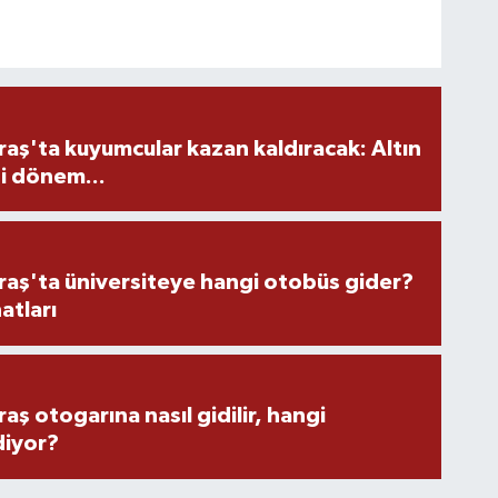
ş'ta kuyumcular kazan kaldıracak: Altın
i dönem...
ş'ta üniversiteye hangi otobüs gider?
atları
 otogarına nasıl gidilir, hangi
diyor?