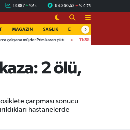
13.887
64.360,53
%
64
%
-0.76
T
MAGAZİN
SAĞLIK
EĞİTİM
YAŞAM
DÜN
üjde: Prim kararı çıktı
11:38
Galatasaray'dan yılın bombası: Raf
kaza: 2 ölü,
tosiklete çarpması sonucu
ıldıkları hastanelerde