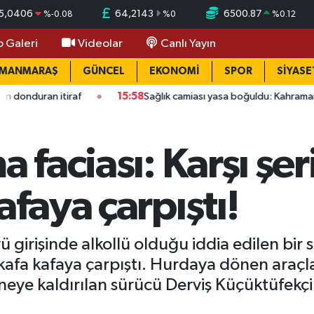
5,0406
64,2143
6500.87
%
-0.08
%
0
%
0.12
o Galeri
Videolar
Canlı Yayın
AMANMARAŞ
GÜNCEL
EKONOMİ
SPOR
SİYASE
raf
15:58
Sağlık camiası yasa boğuldu: Kahramanmaraşlı dokto
a faciası: Karşı şe
afaya çarpıştı!
ü girişinde alkollü olduğu iddia edilen bir
afa kafaya çarpıştı. Hurdaya dönen araçla
taneye kaldırılan sürücü Derviş Küçüktüfe