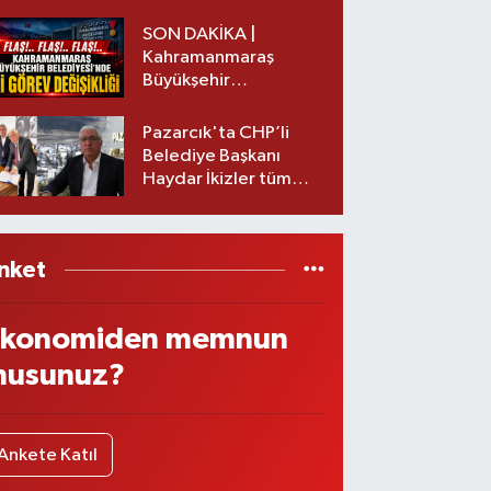
başkanı istifa etti
SON DAKİKA |
Kahramanmaraş
Büyükşehir
Belediyesinde iki
görev değişikliği!
Pazarcık'ta CHP’li
Belediye Başkanı
Haydar İkizler tüm
ekibiyle istifa etti! İşte
yeni partisi
nket
konomiden memnun
usunuz?
Ankete Katıl