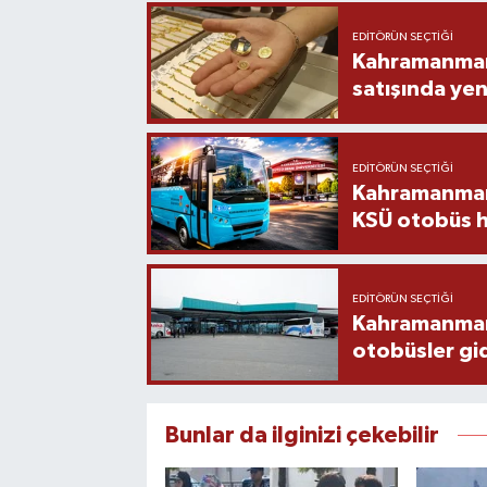
EDITÖRÜN SEÇTIĞI
Kahramanmara
satışında yen
EDITÖRÜN SEÇTIĞI
Kahramanmara
KSÜ otobüs h
EDITÖRÜN SEÇTIĞI
Kahramanmaraş
otobüsler gi
Bunlar da ilginizi çekebilir