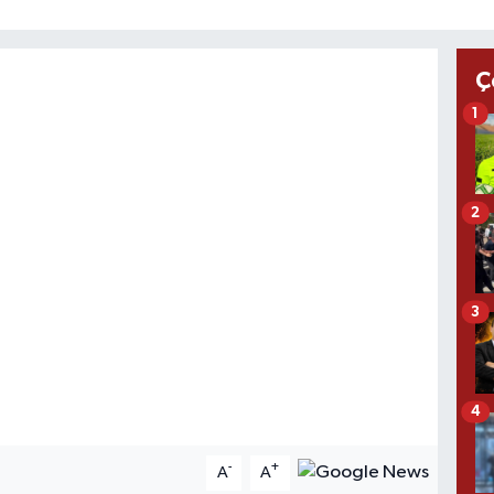
Ç
1
2
3
4
-
+
A
A