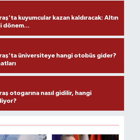
ş'ta kuyumcular kazan kaldıracak: Altın
i dönem...
ş'ta üniversiteye hangi otobüs gider?
atları
 otogarına nasıl gidilir, hangi
diyor?