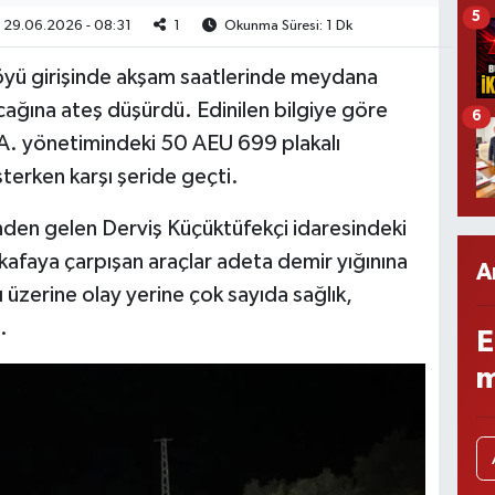
5
29.06.2026 - 08:31
1
Okunma Süresi: 1 Dk
öyü girişinde akşam saatlerinde meydana
 ocağına ateş düşürdü. Edinilen bilgiye göre
6
 A. yönetimindeki 50 AEU 699 plakalı
terken karşı şeride geçti.
nden gelen Derviş Küçüktüfekçi idaresindeki
kafaya çarpışan araçlar adeta demir yığınına
A
 üzerine olay yerine çok sayıda sağlık,
.
E
m