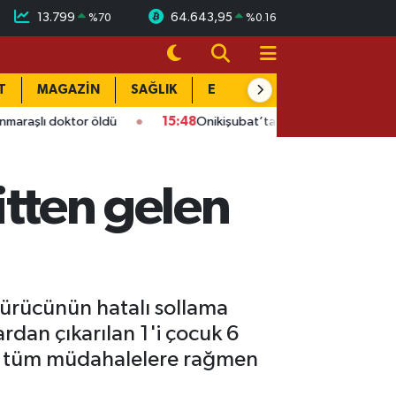
13.799
64.643,95
%
70
%
0.16
T
MAGAZİN
SAĞLIK
EĞİTİM
YAŞAM
DÜN
r öldü
15:48
Onikişubat’ta ücretsiz üniversite kursunda son g
ritten gelen
 sürücünün hatalı sollama
rdan çıkarılan 1'i çocuk 6
kçi tüm müdahalelere rağmen