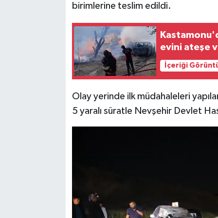
birimlerine teslim edildi.
Kastamonu'd
evini ateşe 
İçeriği Görünt
Olay yerinde ilk müdahaleleri yapıl
5 yaralı süratle Nevşehir Devlet Hast