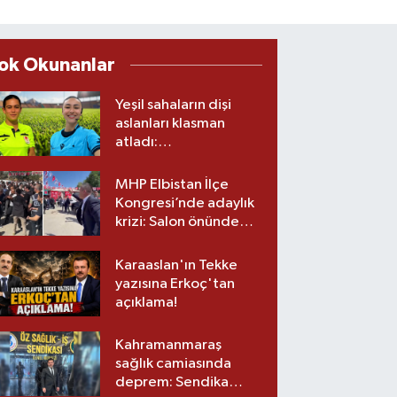
ok Okunanlar
Yeşil sahaların dişi
aslanları klasman
atladı:
Kahramanmaraş’tan
üst lige iki transfer!
MHP Elbistan İlçe
Kongresi’nde adaylık
krizi: Salon önünde
biber gazlı müdahale
Karaaslan'ın Tekke
yazısına Erkoç'tan
açıklama!
Kahramanmaraş
sağlık camiasında
deprem: Sendika