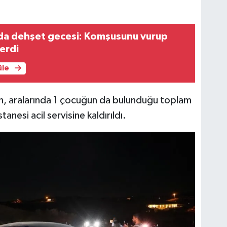
a dehşet gecesi: Komşusunu vurup
verdi
üle
an, aralarında 1 çocuğun da bulunduğu toplam
anesi acil servisine kaldırıldı.