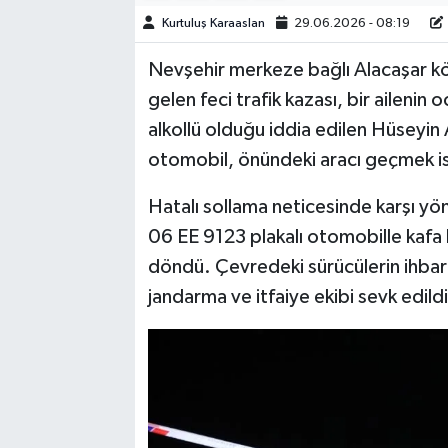
Kurtuluş Karaaslan
29.06.2026 - 08:19
TEKNOLOJİ
Nevşehir merkeze bağlı Alacaşar k
YAŞAM
gelen feci trafik kazası, bir ailenin
alkollü olduğu iddia edilen Hüseyin
KÜLTÜR SANAT
otomobil, önündeki aracı geçmek is
Hatalı sollama neticesinde karşı yö
06 EE 9123 plakalı otomobille kafa 
döndü. Çevredeki sürücülerin ihbarı
jandarma ve itfaiye ekibi sevk edildi