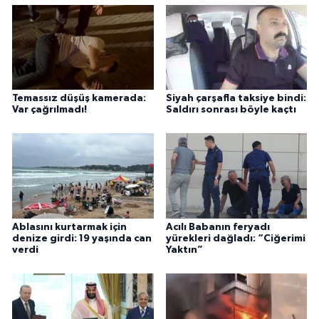
Temassız düşüş kamerada:
Siyah çarşafla taksiye bindi:
Var çağrılmadı!
Saldırı sonrası böyle kaçtı
Ablasını kurtarmak için
Acılı Babanın feryadı
denize girdi: 19 yaşında can
yürekleri dağladı: “Ciğerimi
verdi
Yaktın”