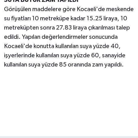
SUYA BÜYÜK ZAM YAPILDI
Görüşülen maddelere göre Kocaeli'de meskende
TEKNOLOJİ
su fiyatları 10 metreküpe kadar 15.25 liraya, 10
metreküpten sonra 27.83 liraya çıkarılması talep
YAŞAM
edildi. Yapılan değerlendirmeler sonucunda
KÜLTÜR SANAT
Kocaeli'de konutta kullanılan suya yüzde 40,
işyerlerinde kullanılan suya yüzde 60, sanayide
kullanılan suya yüzde 85 oranında zam yapıldı.