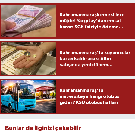
Kahramanmaraşlı emeklilere
müjde! Yargıtay’dan emsal
karar: SGK faiziyle ödeme
yapacak
Kahramanmaraş'ta kuyumcular
kazan kaldıracak: Altın
satışında yeni dönem...
Kahramanmaraş'ta
üniversiteye hangi otobüs
gider? KSÜ otobüs hatları
Bunlar da ilginizi çekebilir