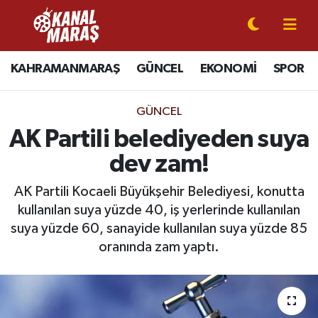
CANLI YAYIN
Kahramanmaraş Nöbetçi Eczaneler
KAHRAMANMARAŞ
GÜNCEL
EKONOMİ
SPOR
KAHRAMANMARAŞ
Kahramanmaraş Hava Durumu
GÜNCEL
GÜNCEL
Kahramanmaraş Namaz Vakitleri
AK Partili belediyeden suya
dev zam!
SPOR
Kahramanmaraş Trafik Yoğunluk Haritası
AK Partili Kocaeli Büyükşehir Belediyesi, konutta
SİYASET
Süper Lig Puan Durumu ve Fikstür
kullanılan suya yüzde 40, iş yerlerinde kullanılan
suya yüzde 60, sanayide kullanılan suya yüzde 85
EKONOMİ
Tüm Manşetler
oranında zam yaptı.
GÜNDEM
Son Dakika Haberleri
MAGAZİN
Haber Arşivi