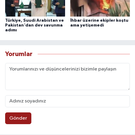
Türkiye, Suudi Arabistan ve
İhbar üzerine ekipler koştu
Pakistan'dan dev savunma
ama yetişemedi
adımı
Yorumlar
Gönder