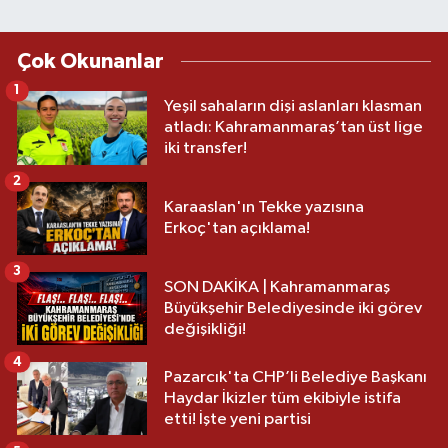
Çok Okunanlar
1
Yeşil sahaların dişi aslanları klasman
atladı: Kahramanmaraş’tan üst lige
iki transfer!
2
Karaaslan'ın Tekke yazısına
Erkoç'tan açıklama!
3
SON DAKİKA | Kahramanmaraş
Büyükşehir Belediyesinde iki görev
değişikliği!
4
Pazarcık'ta CHP’li Belediye Başkanı
Haydar İkizler tüm ekibiyle istifa
etti! İşte yeni partisi