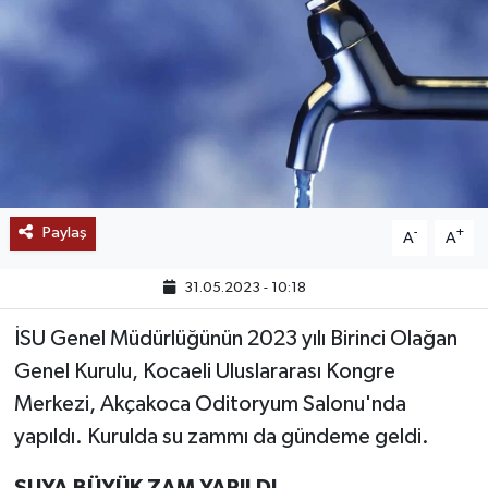
SAĞLIK
EĞİTİM
BÖLGE
KEŞFET
Paylaş
-
+
A
A
POPÜLER
31.05.2023 - 10:18
DÜNYA
İSU Genel Müdürlüğünün 2023 yılı Birinci Olağan
Genel Kurulu, Kocaeli Uluslararası Kongre
TREND
Merkezi, Akçakoca Oditoryum Salonu'nda
MEDYA
yapıldı. Kurulda su zammı da gündeme geldi.
OTOMOTİV