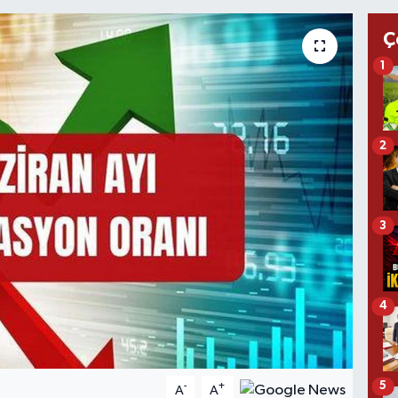
Ç
1
2
3
4
5
-
+
A
A