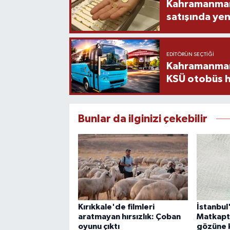
Kahramanmara
satışında yen
EDITÖRÜN SEÇTIĞI
Kahramanmara
KSÜ otobüs h
Bunlar da ilginizi çekebilir
Kırıkkale'de filmleri
İstanbul
aratmayan hırsızlık: Çoban
Matkapt
oyunu çıktı
gözüne 