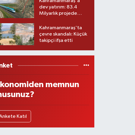
Kahramanmaraş'a
dev yatırım: 83.4
Milyarlık projede
imzalar atıldı
Kahramanmaraş'ta
çevre skandalı: Küçük
takipçi ifşa etti
nket
konomiden memnun
usunuz?
Ankete Katıl