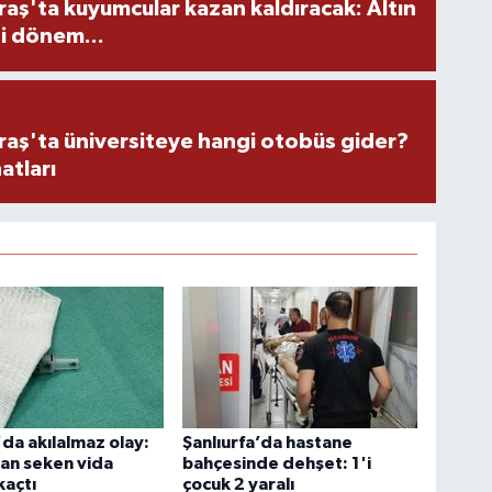
ş'ta kuyumcular kazan kaldıracak: Altın
i dönem...
ş'ta üniversiteye hangi otobüs gider?
atları
'da akılalmaz olay:
Şanlıurfa’da hastane
an seken vida
bahçesinde dehşet: 1'i
kaçtı
çocuk 2 yaralı