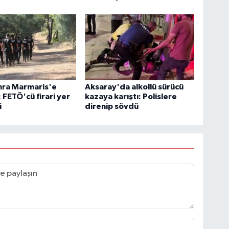
onra Marmaris'e
Aksaray'da alkollü sürücü
: FETÖ'cü firari yer
kazaya karıştı: Polislere
i
direnip sövdü