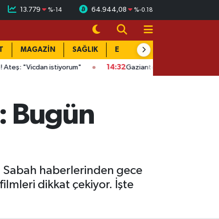
13.779
64.944,08
%
-14
%
-0.18
T
MAGAZİN
SAĞLIK
EĞİTİM
YAŞAM
DÜN
cdan istiyorum"
14:32
Gaziantep'te kaçak kazıya suçüstü: Evin a
ı: Bugün
. Sabah haberlerinden gece
lmleri dikkat çekiyor. İşte