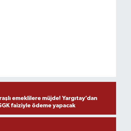
şlı emeklilere müjde! Yargıtay’dan
 SGK faiziyle ödeme yapacak