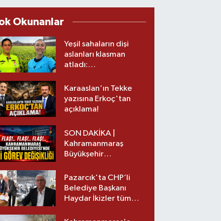
ok Okunanlar
Yeşil sahaların dişi
aslanları klasman
atladı:
Kahramanmaraş’tan
üst lige iki transfer!
Karaaslan'ın Tekke
yazısına Erkoç'tan
açıklama!
SON DAKİKA |
Kahramanmaraş
Büyükşehir
Belediyesinde iki
görev değişikliği!
Pazarcık'ta CHP’li
Belediye Başkanı
Haydar İkizler tüm
ekibiyle istifa etti! İşte
yeni partisi