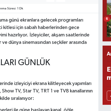
ma Süresi: 1 Dk
6
Cuma günü ekranlara gelecek programları
ici kitlesi için sabah haberlerinden gece
imi hazırlıyor. İzleyiciler, akşam saatlerinde
ar ve dünya sinemasından seçkiler arasında
A
LARI GÜNLÜK
E
m
rinde izleyiciyi ekrana kilitleyecek yapımları
, Show TV, Star TV, TRT 1 ve TV8 kanallarının
kilde sıralanıyor:
rleri ile güne başlayan kanal, öğle