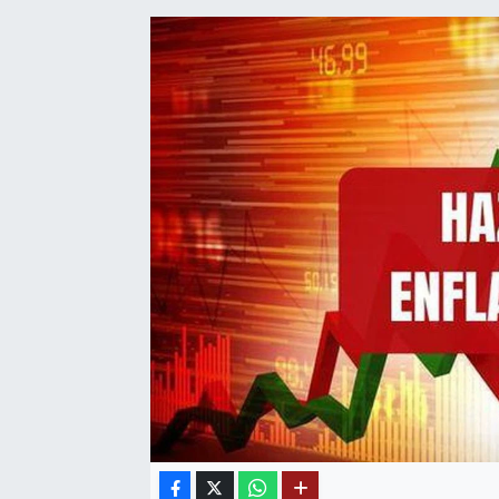
SAĞLIK
EĞİTİM
BÖLGE
KEŞFET
POPÜLER
DÜNYA
TREND
MEDYA
OTOMOTİV