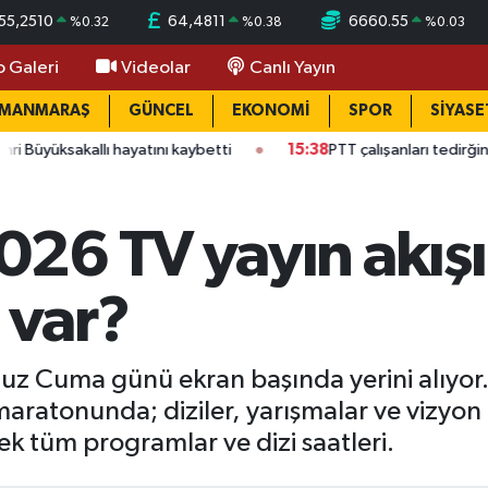
55,2510
64,4811
6660.55
%
0.32
%
0.38
%
0.03
o Galeri
Videolar
Canlı Yayın
AMANMARAŞ
GÜNCEL
EKONOMİ
SPOR
SİYASE
kallı hayatını kaybetti
15:38
PTT çalışanları tedirğin! Ateş: "Vi
26 TV yayın akış
 var?
muz Cuma günü ekran başında yerini alıyor
ratonunda; diziler, yarışmalar ve vizyon fi
k tüm programlar ve dizi saatleri.