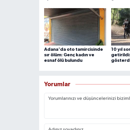
Adana'da oto tamircisinde
10 yıl s
sır ölüm: Genç kadın ve
getirildi
esnaf ölü bulundu
gösterd
Yorumlar