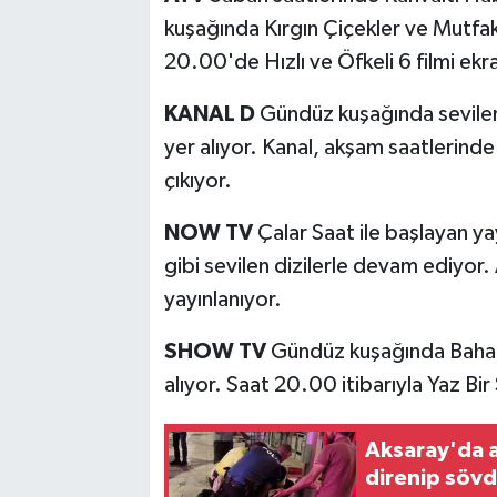
kuşağında Kırgın Çiçekler ve Mutfa
20.00'de Hızlı ve Öfkeli 6 filmi ekra
KANAL D
Gündüz kuşağında sevile
yer alıyor. Kanal, akşam saatlerinde i
çıkıyor.
NOW TV
Çalar Saat ile başlayan y
gibi sevilen dizilerle devam ediyor
yayınlanıyor.
SHOW TV
Gündüz kuşağında Bahar v
alıyor. Saat 20.00 itibarıyla Yaz Bir 
Aksaray'da al
direnip söv