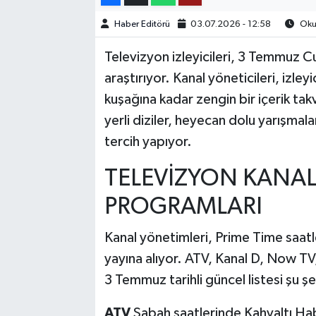
Haber Editörü
03.07.2026 - 12:58
Okun
TEKNOLOJİ
Televizyon izleyicileri, 3 Temmuz 
YAŞAM
araştırıyor. Kanal yöneticileri, izley
kuşağına kadar zengin bir içerik takv
KÜLTÜR SANAT
yerli diziler, heyecan dolu yarışmal
tercih yapıyor.
TELEVİZYON KANAL
PROGRAMLARI
Kanal yönetimleri, Prime Time saatle
yayına alıyor. ATV, Kanal D, Now TV
3 Temmuz tarihli güncel listesi şu şe
ATV
Sabah saatlerinde Kahvaltı Habe