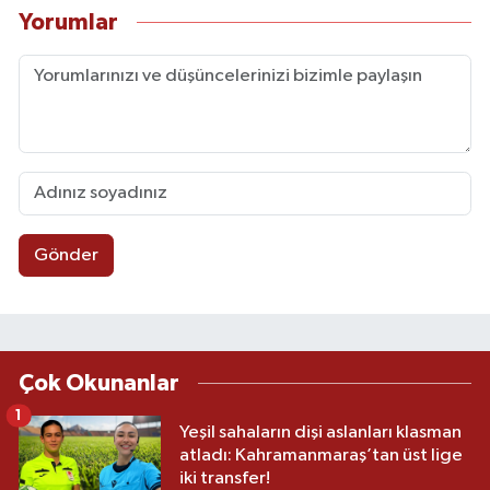
Yorumlar
Gönder
Çok Okunanlar
1
Yeşil sahaların dişi aslanları klasman
atladı: Kahramanmaraş’tan üst lige
iki transfer!