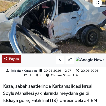
SAĞLIK
EĞİTİM
BÖLGE
KEŞFET
POPÜLER
Paylaş
-
+
A
A
DÜNYA
Tolgahan Karaaslan
20.06.2026 - 12:27
20.06.2026 -
12:31
1
Okunma Süresi: 1 Dk
TREND
Kaza, sabah saatlerinde Karkamış ilçesi kırsal
MEDYA
Soylu Mahallesi yakınlarında meydana geldi.
İddiaya göre, Fatih İnal (19) idaresindeki 34 RN
OTOMOTİV