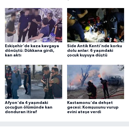
Eskişehir'de kaza kavgaya
Side Antik Kenti'nde korku
dönüştü: Dükkana girdi,
dolu anlar: 6 yaşındaki
kan aktı
çocuk kuyuya düştü
Afyon'da 4 yaşındaki
Kastamonu'da dehşet
çocuğun ölümünde kan
gecesi: Komşusunu vurup
donduran itiraf
evini ateşe verdi