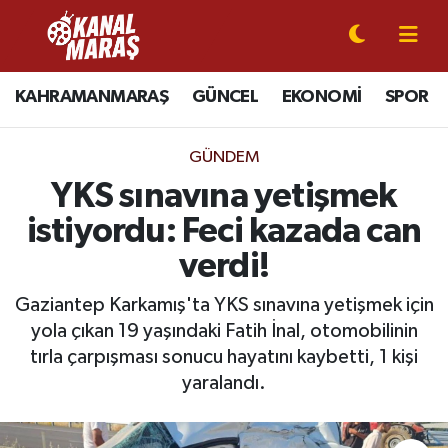
CANLI YAYIN
Kahramanmaraş Nöbetçi Eczaneler
KAHRAMANMARAŞ
GÜNCEL
EKONOMİ
SPOR
KAHRAMANMARAŞ
Kahramanmaraş Hava Durumu
GÜNDEM
GÜNCEL
Kahramanmaraş Namaz Vakitleri
YKS sınavına yetişmek
istiyordu: Feci kazada can
SPOR
Kahramanmaraş Trafik Yoğunluk Haritası
verdi!
SİYASET
Süper Lig Puan Durumu ve Fikstür
Gaziantep Karkamış'ta YKS sınavına yetişmek için
yola çıkan 19 yaşındaki Fatih İnal, otomobilinin
EKONOMİ
Tüm Manşetler
tırla çarpışması sonucu hayatını kaybetti, 1 kişi
GÜNDEM
Son Dakika Haberleri
yaralandı.
MAGAZİN
Haber Arşivi