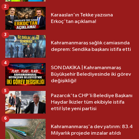
2
Karaaslan'ın Tekke yazısına
Erkoç'tan açıklama!
3
Kahramanmaraş sağlık camiasında
deprem: Sendika başkanı istifa etti
4
SON DAKİKA | Kahramanmaraş
Büyükşehir Belediyesinde iki görev
değişikliği!
5
Pazarcık'ta CHP’li Belediye Başkanı
Haydar İkizler tüm ekibiyle istifa
etti! İşte yeni partisi
6
Kahramanmaraş'a dev yatırım: 83.4
Milyarlık projede imzalar atıldı