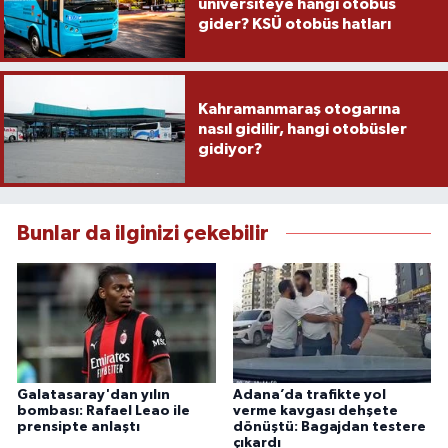
üniversiteye hangi otobüs
gider? KSÜ otobüs hatları
Kahramanmaraş otogarına
nasıl gidilir, hangi otobüsler
gidiyor?
Bunlar da ilginizi çekebilir
Galatasaray'dan yılın
Adana’da trafikte yol
bombası: Rafael Leao ile
verme kavgası dehşete
prensipte anlaştı
dönüştü: Bagajdan testere
çıkardı