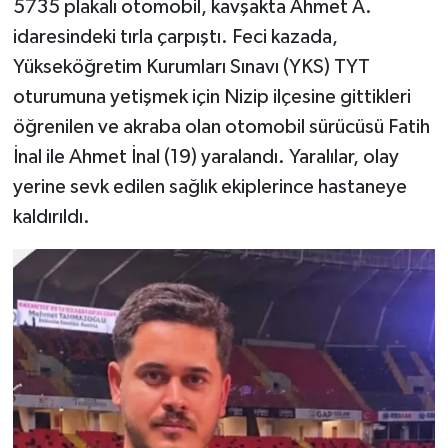
5735 plakalı otomobil, kavşakta Ahmet A.
idaresindeki tırla çarpıştı. Feci kazada,
TEKNOLOJİ
Yükseköğretim Kurumları Sınavı (YKS) TYT
oturumuna yetişmek için Nizip ilçesine gittikleri
YAŞAM
öğrenilen ve akraba olan otomobil sürücüsü Fatih
KÜLTÜR SANAT
İnal ile Ahmet İnal (19) yaralandı. Yaralılar, olay
yerine sevk edilen sağlık ekiplerince hastaneye
kaldırıldı.